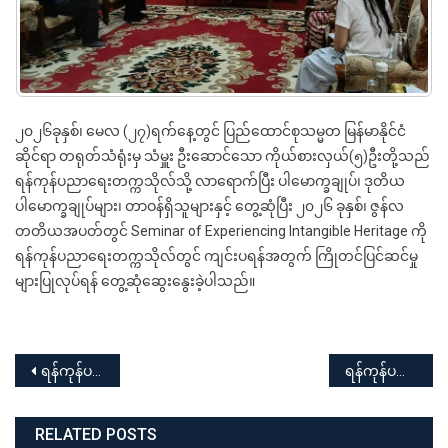
၂၀၂၆ခုနှစ်၊ မေလ (၂၇)ရက်နေ့တွင် ပြည်ထောင်စုသမ္မတ မြန်မာနိုင်ငံ
ဆိုင်ရာ တရုတ်သံရုံးမှ သံမှူး ဦးဆောင်သော ကိုယ်စားလှယ်(၅)ဦးတို့သည်
ရန်ကုန်ပညာရေးတက္ကသိုလ်သို့ လာရောက်ပြီး ပါမောက္ခချုပ်၊ ဒုတိယ
ပါမောက္ခချုပ်များ၊ တာဝန်ရှိသူများနှင့် တွေ့ဆုံပြီး ၂၀၂၆ ခုနှစ်၊ ဇွန်လ
တတိယအပတ်တွင် Seminar of Experiencing Intangible Heritage ကို
ရန်ကုန်ပညာရေးတက္ကသိုလ်တွင် ကျင်းပရန်အတွက် ကြိုတင်ပြင်ဆင်မှု
များပြုလုပ်ရန် တွေ့ဆုံဆွေးနွေးခဲ့ပါသည်။
Post
ရန်ကုန်ပညာရေးတက္ကသိုလ် နှင့် uab bank PCL တို့အကြား နားလည်မှုစာချွန်လွှာ လက်မှတ်ရေးထိုးပွဲ အခမ်းအနား
ရန်ကုန်ပညာရေးတက္ကသိုလ် လုပ်ငန်းစွမ်းရည်မြှင့်တင်ရေး သင်တန်း (၂-၆-၂၀၂၆) ရက်နေ့မှ (၃၀-၆-၂၀၂၆) ရက်နေ့ထိ
navigation
RELATED POSTS