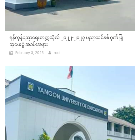
ရန်ကုန်ပညာရေးတက္ကသိုလ် ၂၀၂၂-၂၀၂၃ ပညာသင်နှစ် ဂုဏ်ပြု
ဆုပေးပွဲ အခမ်းအနား
February 3, 2023
root