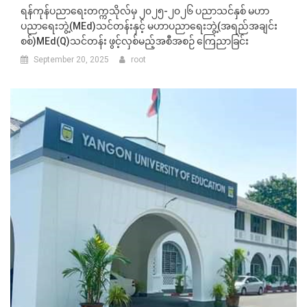
ရန်ကုန်ပညာရေးတက္ကသိုလ်မှ ၂၀၂၅-၂၀၂၆ ပညာသင်နှစ် မဟာ
ပညာရေးဘွဲ့(MEd)သင်တန်းနှင့် မဟာပညာရေးဘွဲ့(အရည်အချင်း
စစ်)MEd(Q)သင်တန်း ဖွင့်လှစ်မည့်အစီအစဉ် ကြေညာခြင်း
September 20, 2025
root