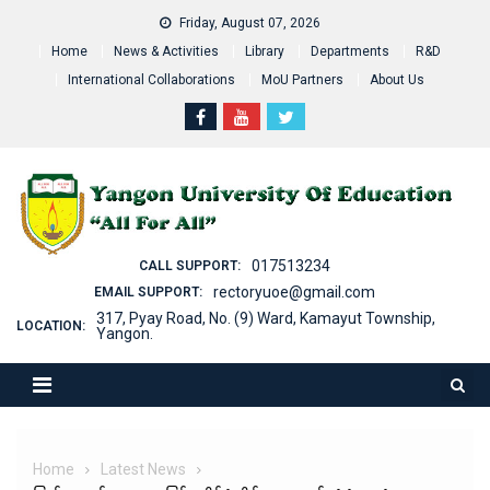
Skip
Friday, August 07, 2026
to
Home
News & Activities
Library
Departments
R&D
content
International Collaborations
MoU Partners
About Us
017513234
CALL SUPPORT:
rectoryuoe@gmail.com
EMAIL SUPPORT:
317, Pyay Road, No. (9) Ward, Kamayut Township,
LOCATION:
Yangon.
Home
Latest News