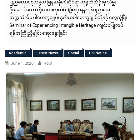
ပြည်ထောင်စုသမ္မတ မြန်မာနိုင်ငံဆိုင်ရာ တရုတ်သံရုံးမှ သံမှူး
ဦးဆောင်သော ကိုယ်စားလှယ်(၅)ဦးနှင့် ရန်ကုန်ပညာရေး
တက္ကသိုလ်မှ ပါမောက္ခချုပ်၊ ဒုတိယပါမောက္ခချုပ်တို့နှင့် တွေ့ဆုံပြီး
Seminar of Experiencing Intangible Heritage ကျင်းပပြုလုပ်
ရန် အကြိုညှိနှိုင်း ဆွေးနွေးခြင်း
Academic
Latest News
Social
Uni Notice
June 1, 2026
Root