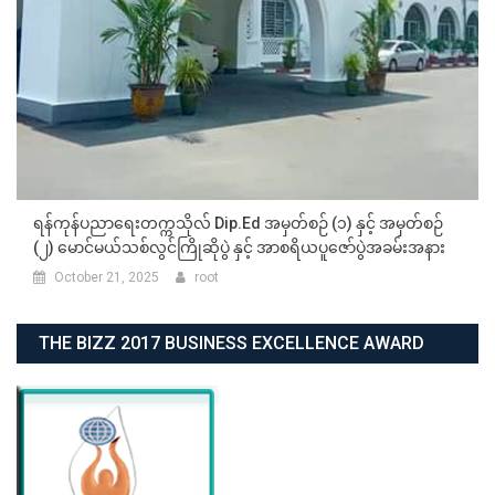
ရန်ကုန်ပညာရေးတက္ကသိုလ် Dip.Ed အမှတ်စဉ် (၁) နှင့် အမှတ်စဉ်
(၂) မောင်မယ်သစ်လွင်ကြိုဆိုပွဲ နှင့် အာစရိယပူဇော်ပွဲအခမ်းအနား
October 21, 2025
root
THE BIZZ 2017 BUSINESS EXCELLENCE AWARD