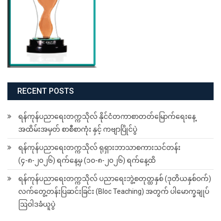
RECENT POSTS
ရန်ကုန်ပညာရေးတက္ကသိုလ် နိုင်ငံတကာစာတတ်မြောက်ရေးနေ့
အထိမ်းအမှတ် စာစီစာကုံး နှင့် ကဗျာပြိုင်ပွဲ
ရန်ကုန်ပညာရေးတက္ကသိုလ် ရုရှားဘာသာစကားသင်တန်း
(၄-၈-၂၀၂၆) ရက်နေ့မှ (၁၀-၈-၂၀၂၆) ရက်နေ့ထိ
ရန်ကုန်ပညာရေးတက္ကသိုလ် ပညာရေးဘွဲ့စတုတ္ထနှစ် (ဒုတိယနှစ်ဝက်)
လက်တွေ့တန်းပြဆင်းခြင်း (Bloc Teaching) အတွက် ပါမောက္ခချုပ်
ဩဝါဒခံယူပွဲ