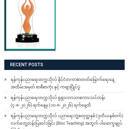
RECENT POSTS
ရန်ကုန်ပညာရေးတက္ကသိုလ် နိုင်ငံတကာစာတတ်မြောက်ရေးနေ့
အထိမ်းအမှတ် စာစီစာကုံး နှင့် ကဗျာပြိုင်ပွဲ
ရန်ကုန်ပညာရေးတက္ကသိုလ် ရုရှားဘာသာစကားသင်တန်း
(၄-၈-၂၀၂၆) ရက်နေ့မှ (၁၀-၈-၂၀၂၆) ရက်နေ့ထိ
ရန်ကုန်ပညာရေးတက္ကသိုလ် ပညာရေးဘွဲ့စတုတ္ထနှစ် (ဒုတိယနှစ်ဝက်)
လက်တွေ့တန်းပြဆင်းခြင်း (Bloc Teaching) အတွက် ပါမောက္ခချုပ်