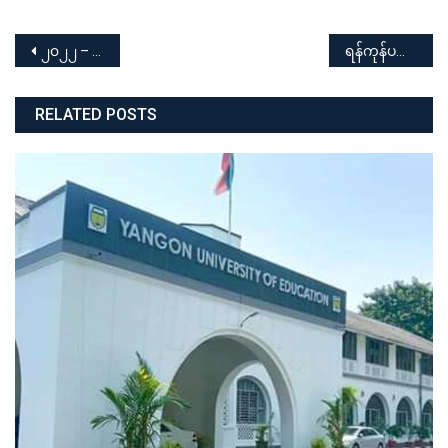
Post
၂၀၂၂ – ၂၀၂၃ ပညာသင်နှစ် ရန်ကုန်ပညာရေးတက္ကသိုလ်သို့ တက်ရောက်ရန် တက္ကသိုလ်ဝင်ခွင့် ရရှိသူများစာရင်း
ရန်ကုန်ပညာရေးတက္ကသိုလ် ၂၀၂၂-၂၀၂၃ ပညာသင်နှစ် မောင်မယ်သစ်လွင်ကြိုဆိုပွဲ အခမ်းအနား
navigation
RELATED POSTS