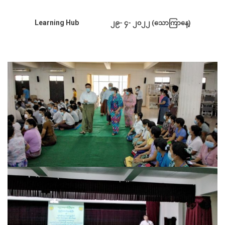
Learning Hub
၂၉- ၄- ၂၀၂၂ (သောကြာနေ့)