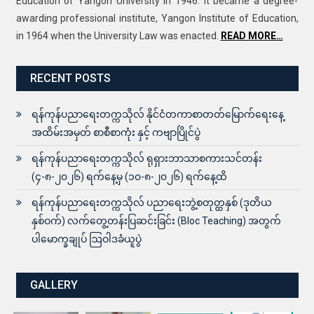
Education of Yangon University in 1946. It became a degree-
awarding professional institute, Yangon Institute of Education,
in 1964 when the University Law was enacted.
READ MORE…
RECENT POSTS
ရန်ကုန်ပညာရေးတက္ကသိုလ် နိုင်ငံတကာစာတတ်မြောက်ရေးနေ့
အထိမ်းအမှတ် စာစီစာကုံး နှင့် ကဗျာပြိုင်ပွဲ
ရန်ကုန်ပညာရေးတက္ကသိုလ် ရုရှားဘာသာစကားသင်တန်း
(၄-၈-၂၀၂၆) ရက်နေ့မှ (၁၀-၈-၂၀၂၆) ရက်နေ့ထိ
ရန်ကုန်ပညာရေးတက္ကသိုလ် ပညာရေးဘွဲ့စတုတ္ထနှစ် (ဒုတိယ
နှစ်ဝက်) လက်တွေ့တန်းပြဆင်းခြင်း (Bloc Teaching) အတွက်
ပါမောက္ခချုပ် ဩဝါဒခံယူပွဲ
GALLERY