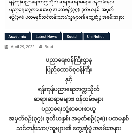
ရန်ကုန်ပညာရေးတက္ကသိုလ် ဆရာ၊ဆရာမများ၊ ဝန်ထမ်းများ
ပညာရေးဘွဲ့စာပေးစာယူ အမှတ်စဉ်(၃၇)၊ ဒုတိယနှစ်၊ အမှတ်
စဉ်(၃၈)၊ ပထမနှစ်သင်တန်းသား/သူများ၏ တွေ့ဆုံပွဲ အခမ်းအနား
Academic
Latest News
Social
Uni Notice
April 29, 2022
Root
ပညာရေးဝန်ကြီးဌာန
ပြည်ထောင်စုဝန်ကြီး
နှင့်
ရန်ကုန်ပညာရေးတက္ကသိုလ်
ဆရာ၊ဆရာမများ၊ ဝန်ထမ်းများ
ပညာရေးဘွဲ့စာပေးစာယူ
အမှတ်စဉ်(၃၇)၊ ဒုတိယနှစ်၊ အမှတ်စဉ်(၃၈)၊ ပထမနှစ်
သင်တန်းသား/သူများ၏ တွေ့ဆုံပွဲ အခမ်းအနား