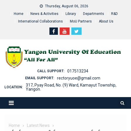
Skip
Thursday, August 06, 2026
to
Home
News & Activities
Library
Departments
R&D
content
International Collaborations
MoU Partners
About Us
017513234
CALL SUPPORT:
rectoryuoe@gmail.com
EMAIL SUPPORT:
317, Pyay Road, No. (9) Ward, Kamayut Township,
LOCATION:
Yangon.
Home
Latest News