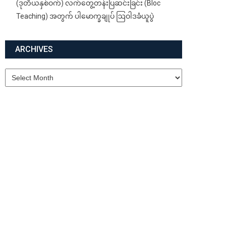
(ဒုတိယနှစ်ဝက်) လက်တွေ့တန်းပြဆင်းခြင်း (Bloc
Teaching) အတွက် ပါမောက္ခချုပ် ဩဝါဒခံယူပွဲ
ARCHIVES
Archives