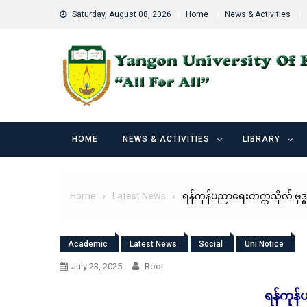
Skip
Saturday, August 08, 2026
Home
News & Activities
to
content
HOME
NEWS & ACTIVITIES
LIBRARY
Home
Latest News
ရန်ကုန်ပညာရေးတက္ကသိုလ် ဗုဒ
Academic
Latest News
Social
Uni Notice
July 23, 2025
Root
ရန်ကုန