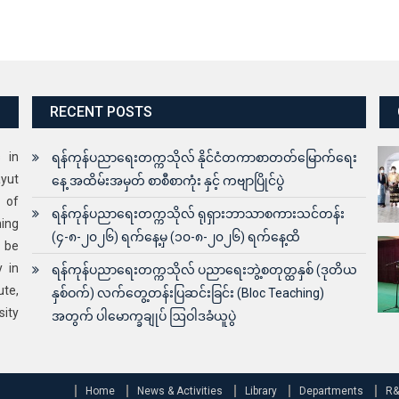
 of
ရန်ကုန်ပညာရေးတက္ကသိုလ် ရုရှားဘာသာစကားသင်တန်း
ning
(၄-၈-၂၀၂၆) ရက်နေ့မှ (၁၀-၈-၂၀၂၆) ရက်နေ့ထိ
o be
y in
ရန်ကုန်ပညာရေးတက္ကသိုလ် ပညာရေးဘွဲ့စတုတ္ထနှစ် (ဒုတိယ
ute,
နှစ်ဝက်) လက်တွေ့တန်းပြဆင်းခြင်း (Bloc Teaching)
sity
အတွက် ပါမောက္ခချုပ် ဩဝါဒခံယူပွဲ
Home
News & Activities
Library
Departments
R