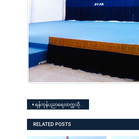
Post
ရန်ကုန်ပညာရေးတက္ကသိုလ် ပြည်ထောင်စုဝန်ကြီးနှင့် တွေ့ဆုံပွဲအခမ်းအနား
navigation
RELATED POSTS