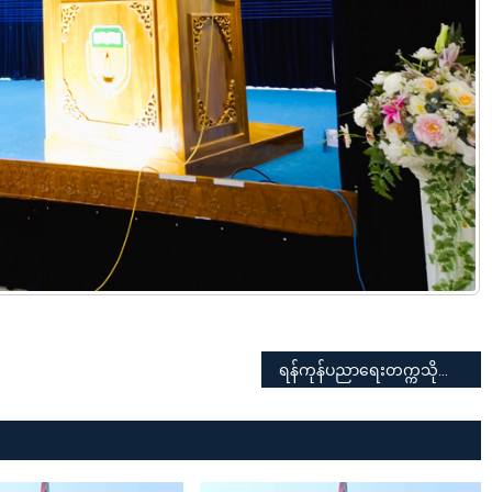
ရန်ကုန်ပညာရေးတက္ကသိုလ် ၂၀၂၄-၂၀၂၅ ပညာသင်နှစ် စကားရည်လုပွဲနှင့်ကျပန်းစကားပြောပြိုင်ပွဲ