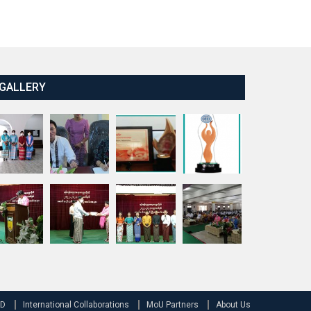
&D
International Collaborations
MoU Partners
About Us