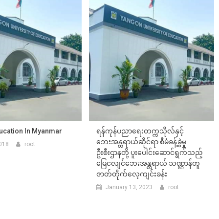
ucation In Myanmar
ရန်ကုန်ပညာရေးတက္ကသိုလ်နှင့်
ဘေးအန္တရာယ်ဆိုင်ရာ စီမံခန့်ခွဲမှု
018
root
ဦးစီးဌာနတို့ ပူးပေါင်းဆောင်ရွက်သည့်
မြေငလျင်ဘေးအန္တရာယ် သဏ္ဌာန်တူ
ဇာတ်တိုက်လေ့ကျင်းခန်း
January 13, 2023
root
RECENT POSTS
s in
ရန်ကုန်ပညာရေးတက္ကသိုလ် နိုင်ငံတကာစာတတ်မြောက်ရေး
yut
နေ့ အထိမ်းအမှတ် စာစီစာကုံး နှင့် ကဗျာပြိုင်ပွဲ