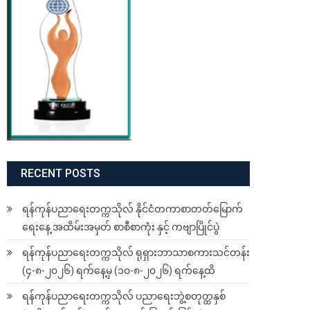
RECENT POSTS
ရန်ကုန်ပညာရေးတက္ကသိုလ် နိုင်ငံတကာစာတတ်မြောက်
ရေးနေ့ အထိမ်းအမှတ် စာစီစာကုံး နှင့် ကဗျာပြိုင်ပွဲ
ရန်ကုန်ပညာရေးတက္ကသိုလ် ရုရှားဘာသာစကားသင်တန်း
(၄-၈-၂၀၂၆) ရက်နေ့မှ (၁၀-၈-၂၀၂၆) ရက်နေ့ထိ
ရန်ကုန်ပညာရေးတက္ကသိုလ် ပညာရေးဘွဲ့စတုတ္ထနှစ်