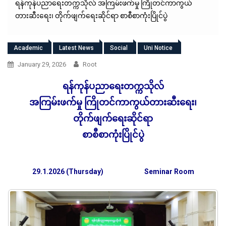
ရန်ကုန်ပညာရေးတက္ကသိုလ် အကြမ်းဖက်မှု ကြိုတင်ကာကွယ်
တားဆီးရေး၊ တိုက်ဖျက်ရေးဆိုင်ရာ စာစီစာကုံးပြိုင်ပွဲ
Academic
Latest News
Social
Uni Notice
January 29, 2026
Root
ရန်ကုန်ပညာရေးတက္ကသိုလ်
အကြမ်းဖက်မှု ကြိုတင်ကာကွယ်တားဆီးရေး၊
တိုက်ဖျက်ရေးဆိုင်ရာ
စာစီစာကုံးပြိုင်ပွဲ
29.1.2026 (Thursday)
Seminar Room