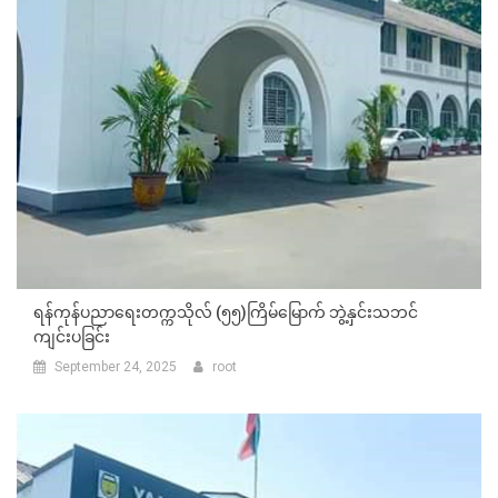
ရန်ကုန်ပညာရေးတက္ကသိုလ် (၅၅)ကြိမ်မြောက် ဘွဲ့နှင်းသဘင်
ကျင်းပခြင်း
September 24, 2025
root