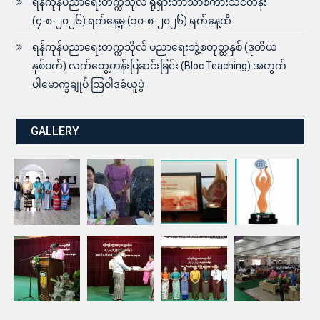
ရန်ကုန်ပညာရေးတက္ကသိုလ် ရုရှားဘာသာစကားသင်တန်း
(၄-၈-၂၀၂၆) ရက်နေ့မှ (၁၀-၈-၂၀၂၆) ရက်နေ့ထိ
ရန်ကုန်ပညာရေးတက္ကသိုလ် ပညာရေးဘွဲ့စတုတ္ထနှစ် (ဒုတိယ
နှစ်ဝက်) လက်တွေ့တန်းပြဆင်းခြင်း (Bloc Teaching) အတွက်
ပါမောက္ခချုပ် ဩဝါဒခံယူပွဲ
GALLERY