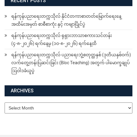
RECENT POSTS
ရန်ကုန်ပညာရေးတက္ကသိုလ် နိုင်ငံတကာစာတတ်မြောက်ရေးနေ့
အထိမ်းအမှတ် စာစီစာကုံး နှင့် ကဗျာပြိုင်ပွဲ
ရန်ကုန်ပညာရေးတက္ကသိုလ် ရုရှားဘာသာစကားသင်တန်း
(၄-၈-၂၀၂၆) ရက်နေ့မှ (၁၀-၈-၂၀၂၆) ရက်နေ့ထိ
ရန်ကုန်ပညာရေးတက္ကသိုလ် ပညာရေးဘွဲ့စတုတ္ထနှစ် (ဒုတိယနှစ်ဝက်)
လက်တွေ့တန်းပြဆင်းခြင်း (Bloc Teaching) အတွက် ပါမောက္ခချုပ်
ဩဝါဒခံယူပွဲ
ARCHIVES
Archives