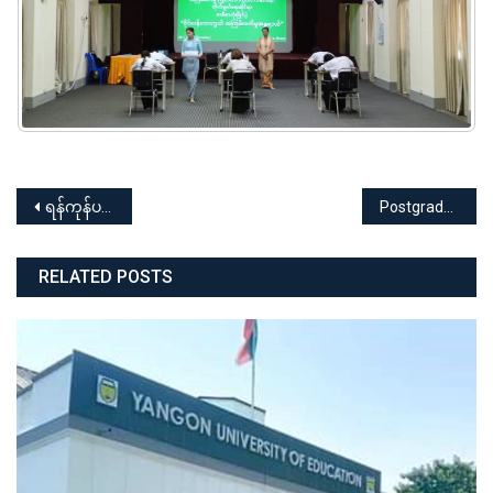
Post
ရန်ကုန်ပညာရေးတက္ကသိုလ် မူးယစ်ဆေးဝါးနှင့် စိတ်ကိုပြောင်းလဲစေသော ဆေးဝါးများအန္တရာယ် တားဆီးကာကွယ်ရေးဆိုင်ရာ အသိပညာပေး ဟောပြောပွဲ
Postgraduate Diploma in English (PGDip. Eng) Batch (9) Elementary Level (23 February 2026 – 17 May 2026) Online Booking for Registration အတွက် ကြေညာချက်
navigation
RELATED POSTS