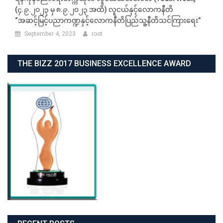
ရန်ကုန်ပညာရေးတက္ကသိုလ် လူငယ်သီတင်းပတ် (Youth Week)
(၄.၉.၂၀၂၃ မှ ၈.၉.၂၀၂၃ အထိ) လူငယ်နှင့်လောကနီတိ
“အဆင့်မြင့်ပညာကဏ္ဍနှင့်လောကနီတိပြည်သူ့နီတိသင်ကြားရေး”
September 4, 2023
root
THE BIZZ 2017 BUSINESS EXCELLENCE AWARD