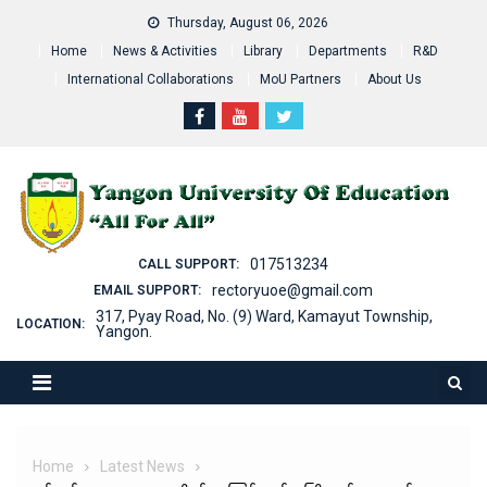
Skip
Thursday, August 06, 2026
to
Home
News & Activities
Library
Departments
R&D
content
International Collaborations
MoU Partners
About Us
017513234
CALL SUPPORT:
rectoryuoe@gmail.com
EMAIL SUPPORT:
317, Pyay Road, No. (9) Ward, Kamayut Township,
LOCATION:
Yangon.
Home
Latest News