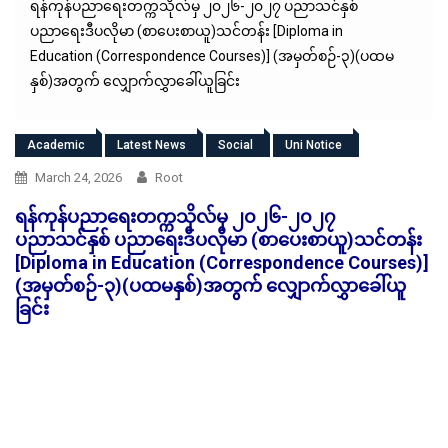
ရန်ကုန်ပညာရေးတက္ကသိုလ်မှ ၂၀၂၆-၂၀၂၇ ပညာသင်နှစ်
ပညာရေးဒီပလိုမာ (စာပေးစာယူ)သင်တန်း [Diploma in
Education (Correspondence Courses)] (အမှတ်စဉ်-၃)(ပထမ
နှစ်)အတွက် လျှောက်လွှာခေါ်ယူခြင်း
Academic
Latest News
Social
Uni Notice
March 24, 2026
Root
ရန်ကုန်ပညာရေးတက္ကသိုလ်မှ ၂၀၂၆-၂၀၂၇
ပညာသင်နှစ် ပညာရေးဒီပလိုမာ (စာပေးစာယူ)သင်တန်း
[Diploma in Education (Correspondence Courses)]
(အမှတ်စဉ်-၃)(ပထမနှစ်)အတွက် လျှောက်လွှာခေါ်ယူ
ခြင်း