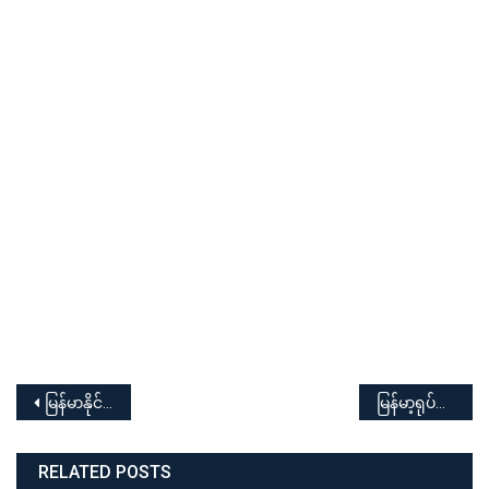
Post
မြန်မာနိုင်ငံဆိုင်ရာ တရုတ်သံမှူး Mr. Li Qianguo နှင့် ကိုယ်စားလှယ်(၂)ဦးသည် (၂၄-၃-၂၀၂၆) ရက်နေ့ နံနက်(၁၀း၀၀)နာရီတွင် ရန်ကုန်ပညာရေးတက္ကသိုလ်မှ ပါမောက္ခချုပ်နှင့် ဒုတိယပါမောက္ခချုပ်များအား လာရောက်တွေ့ဆုံခြင်း
မြန်မာ့ရုပ်မြင်သံကြားမှ ထုတ်လွှင့်မည့် ၁၃၈၇ ခုနှစ် မြန်မာ့ရိုးရာမဟာသင်္ကြန်ပွဲတော်ဖျော်ဖြေမှုအတွက် ရန်ကုန်ပညာရေးတက္ကသိုလ်မှ ကျောင်းသူများ၏ “နွေဦးကဗျာ” သီချင်းဖြင့် ယိမ်းအကအလှဖျော်ဖြေတင်ဆက်မှုအစီအစဉ်
navigation
RELATED POSTS