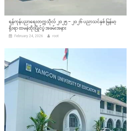
ရန်ကုန်ပညာရေးတက္ကသိုလ် ၂၀၂၅ – ၂၀၂၆ ပညာသင်နှစ် မြန်မာ့
ရိုးရာ ထမနဲထိုးပြိုင်ပွဲ အခမ်းအနား
February 24, 2026
root