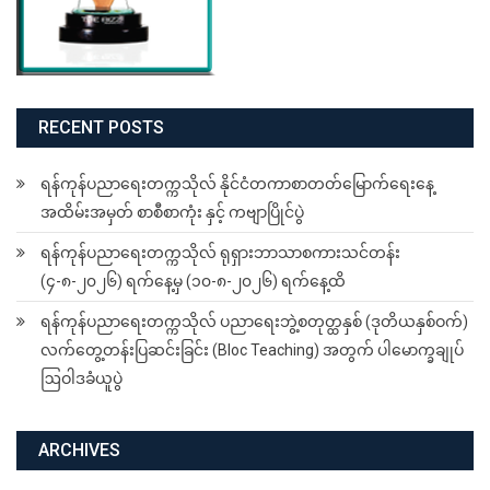
RECENT POSTS
ရန်ကုန်ပညာရေးတက္ကသိုလ် နိုင်ငံတကာစာတတ်မြောက်ရေးနေ့
အထိမ်းအမှတ် စာစီစာကုံး နှင့် ကဗျာပြိုင်ပွဲ
ရန်ကုန်ပညာရေးတက္ကသိုလ် ရုရှားဘာသာစကားသင်တန်း
(၄-၈-၂၀၂၆) ရက်နေ့မှ (၁၀-၈-၂၀၂၆) ရက်နေ့ထိ
ရန်ကုန်ပညာရေးတက္ကသိုလ် ပညာရေးဘွဲ့စတုတ္ထနှစ် (ဒုတိယနှစ်ဝက်)
လက်တွေ့တန်းပြဆင်းခြင်း (Bloc Teaching) အတွက် ပါမောက္ခချုပ်
ဩဝါဒခံယူပွဲ
ARCHIVES