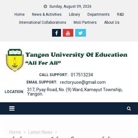
Skip
Sunday, August 09, 2026
to
Home
News & Activities
Library
Departments
R&D
content
International Collaborations
MoU Partners
About Us
017513234
CALL SUPPORT:
rectoryuoe@gmail.com
EMAIL SUPPORT:
317, Pyay Road, No. (9) Ward, Kamayut Township,
LOCATION:
Yangon.
Home
Latest News