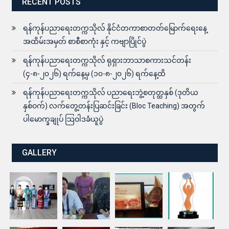
RECENT POSTS
ရန်ကုန်ပညာရေးတက္ကသိုလ် နိုင်ငံတကာစာတတ်မြောက်ရေးနေ့
အထိမ်းအမှတ် စာစီစာကုံး နှင့် ကဗျာပြိုင်ပွဲ
ရန်ကုန်ပညာရေးတက္ကသိုလ် ရုရှားဘာသာစကားသင်တန်း
(၄-၈-၂၀၂၆) ရက်နေ့မှ (၁၀-၈-၂၀၂၆) ရက်နေ့ထိ
ရန်ကုန်ပညာရေးတက္ကသိုလ် ပညာရေးဘွဲ့စတုတ္ထနှစ် (ဒုတိယ
နှစ်ဝက်) လက်တွေ့တန်းပြဆင်းခြင်း (Bloc Teaching) အတွက်
ပါမောက္ခချုပ် ဩဝါဒခံယူပွဲ
GALLERY