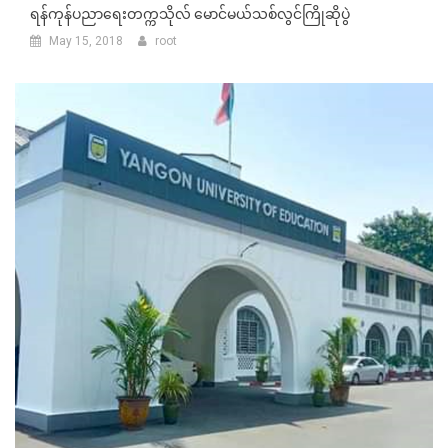
ရန်ကုန်ပညာရေးတက္ကသိုလ် မောင်မယ်သစ်လွင်ကြိုဆိုပွဲ
May 15, 2018
root