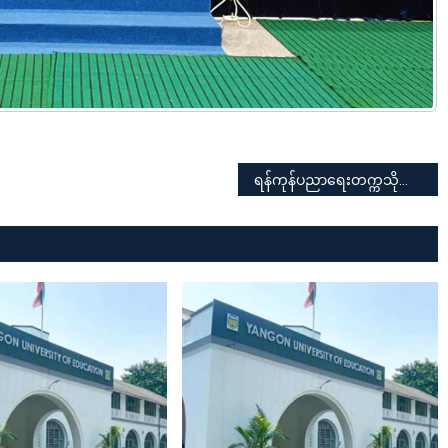
ရန်ကုန်ပညာရေးတက္ကသိုလ်၏ ဖွဲ့စည်းပုံပြင်ဆင်ရေးဆွဲရေးအတွက် ပါမောက္ခချုပ်၊ ဒုတိယပါမောက္ခချုပ်များ၊ သင်ကြားရေးနှင့် စီမံခန့်ခွဲရေးဌာနများမှ ဌာနမှူးများ ဆွေးနွေးညှိနှိုင်းခြင်း