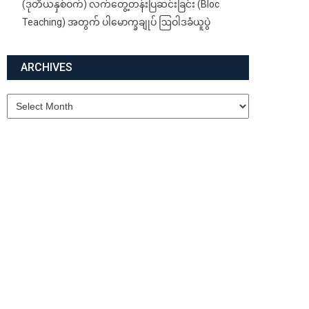
(ဒုတိယနှစ်ဝက်) လက်တွေ့တန်းပြဆင်းခြင်း (Bloc
Teaching) အတွက် ပါမောက္ခချုပ် ဩဝါဒခံယူပွဲ
ARCHIVES
Archives