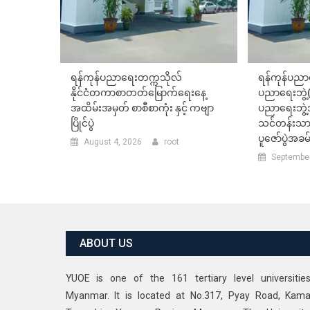
ရန်ကုန်ပညာရေးတက္ကသိုလ်
ရန်ကုန်ပည
နိုင်ငံတကာစာတတ်မြောက်ရေးနေ့
ပညာရေးဘွဲ့(
အထိမ်းအမှတ် စာစီစာကုံး နှင့် ကဗျာ
ပညာရေးဘွဲ
ပြိုင်ပွဲ
သင်တန်းသာ
ပူဇော်ပွဲအခ
August 4, 2026
root
September
ABOUT US
YUOE is one of the 161 tertiary level universitie
Myanmar. It is located at No.317, Pyay Road, Kama