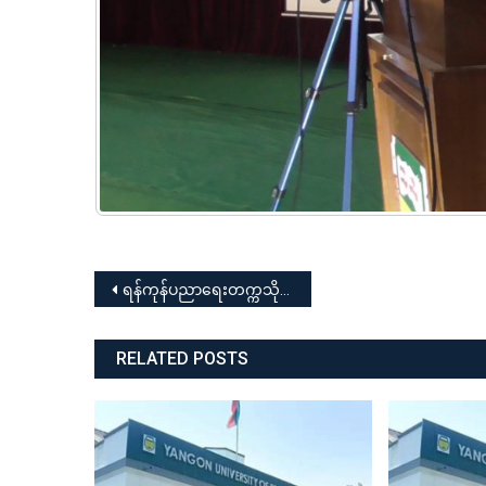
Post
ရန်ကုန်ပညာရေးတက္ကသိုလ် ၂၀၂၃-၂၀၂၄ ပညာသင်နှစ် (၇၆)နှစ်မြောက် အာဇာနည်နေ့အထိမ်းအမှတ် စာစီစာကုံး၊ ကဗျာနှင့် ဆောင်းပါးပြိုင်ပွဲ
navigation
RELATED POSTS