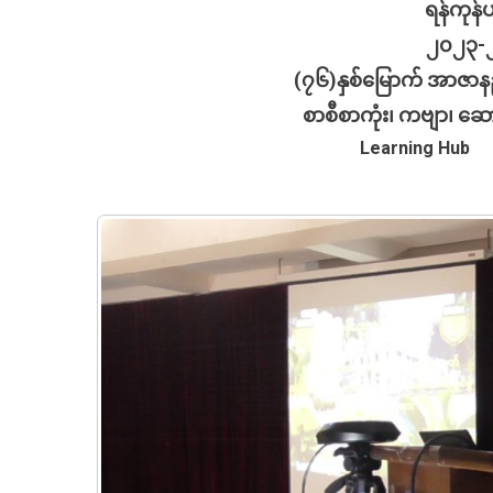
ရန်ကုန
၂၀၂၃-၂
(၇၆)နှစ်မြောက် အာဇာနည
စာစီစာကုံး၊ ကဗျာ၊ ဆောင
Learning Hub
1