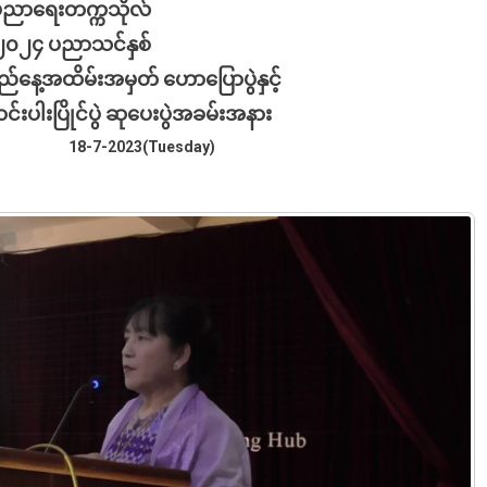
်ပညာရေးတက္ကသိုလ်
၀၂၄ ပညာသင်နှစ်
်နေ့အထိမ်းအမှတ် ဟောပြောပွဲနှင့်
်းပါးပြိုင်ပွဲ ဆုပေးပွဲအခမ်းအနား
8-7-2023
(Tuesday)