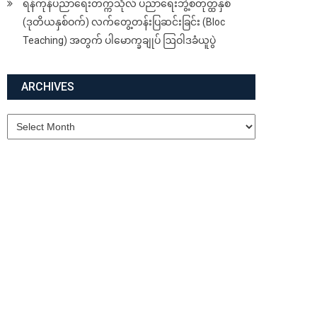
ရန်ကုန်ပညာရေးတက္ကသိုလ် ပညာရေးဘွဲ့စတုတ္ထနှစ်
(ဒုတိယနှစ်ဝက်) လက်တွေ့တန်းပြဆင်းခြင်း (Bloc
Teaching) အတွက် ပါမောက္ခချုပ် ဩဝါဒခံယူပွဲ
ARCHIVES
Archives