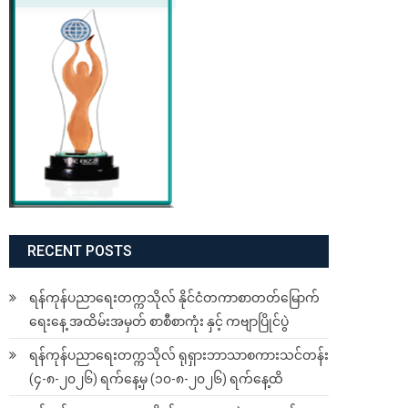
RECENT POSTS
ရန်ကုန်ပညာရေးတက္ကသိုလ် နိုင်ငံတကာစာတတ်မြောက်
ရေးနေ့ အထိမ်းအမှတ် စာစီစာကုံး နှင့် ကဗျာပြိုင်ပွဲ
ရန်ကုန်ပညာရေးတက္ကသိုလ် ရုရှားဘာသာစကားသင်တန်း
(၄-၈-၂၀၂၆) ရက်နေ့မှ (၁၀-၈-၂၀၂၆) ရက်နေ့ထိ