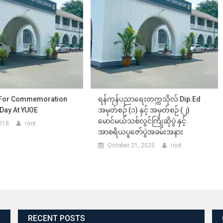
For Commemoration
ရန်ကုန်ပညာရေးတက္ကသိုလ် Dip.Ed
 Day At YUOE
အမှတ်စဉ် (၁) နှင့် အမှတ်စဉ် (၂)
မောင်မယ်သစ်လွင်ကြိုဆိုပွဲ နှင့်
018
root
အာစရိယပူဇော်ပွဲအခမ်းအနား
October 21, 2025
root
RECENT POSTS