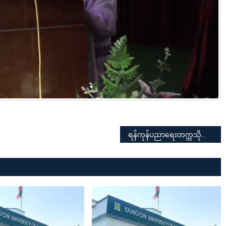
ရန်ကုန်ပညာရေးတက္ကသိုလ် ၂၀၂၃-၂၀၂၄ ပညာသင်နှစ် BEd စတုတ္ထနှစ် (ဒုတိယနှစ်ဝက်ပညာသင်ကာလ) ကျောင်းသား၊ ကျောင်းသူများ၏ Modern Instrumentation Laboratory သို့သွားရောက်လေ့လာသည့်ခရီးစဉ်