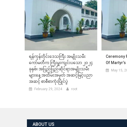
ရန်ကုန်တိုင်းဒေသကြီး အမျိုးသမီး
Ceremony 
ကော်မတီက ကြီးမှူးကျင်းပသော ၂၀၂၄
Of Martyr’s
ခုနှစ်၊ အပြည်ပြည်ဆိုင်ရာအမျိုးသမီး
May 15, 2
များနေ့ အထိမ်းအမှတ် အဆင့်မြင့်ပညာ
အဆင့် စာစီစာကုံးပြိုင်ပွဲ
February 29, 2024
root
ABOUT US