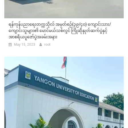
ရန်ကုန်ပညာရေးတက္ကသိုလ် အမှတ်စဉ်(၃၉/၄၀) ကျောင်းသား/
ကျောင်းသူများ၏ မောင်မယ်သစ်လွင် ကြိုဆိုနှုတ်ဆက်ပွဲနှင့်
အာစရိယပူဇော်ပွဲအခမ်းအနား
May 15, 2023
root