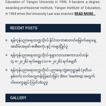
Education of Yangon University in 1946. It became a degree-
awarding professional institute, Yangon Institute of Education,
in 1964 when the University Law was enacted.
READ MORE…
RECENT POSTS
ရန်ကုန်ပညာရေးတက္ကသိုလ် နိုင်ငံတကာစာတတ်မြောက်ရေးနေ့
အထိမ်းအမှတ် စာစီစာကုံး နှင့် ကဗျာပြိုင်ပွဲ
ရန်ကုန်ပညာရေးတက္ကသိုလ် ရုရှားဘာသာစကားသင်တန်း
(၄-၈-၂၀၂၆) ရက်နေ့မှ (၁၀-၈-၂၀၂၆) ရက်နေ့ထိ
ရန်ကုန်ပညာရေးတက္ကသိုလ် ပညာရေးဘွဲ့စတုတ္ထနှစ် (ဒုတိယ
နှစ်ဝက်) လက်တွေ့တန်းပြဆင်းခြင်း (Bloc Teaching) အတွက်
ပါမောက္ခချုပ် ဩဝါဒခံယူပွဲ
GALLERY