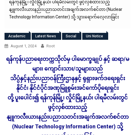
ရန်ကုန်မြို့၊ လှိုင်မြို့နယ်၊ ပါရမီလမ်းတွင် ဖွင့်လှစ်ထားသည့်
နျူကလီးယားနည်းပညာသတင်းအချက်အလက်စင်တာ (Nuclear
Technology Information Center) သို့ သွားရောက်လေ့လာခြင်း
Academic
Latest News
Social
Uni Notice
August 1, 2024
Root
ရန်ကုန်ပညာရေးတက္ကသိုလ်မှ ပါမောက္ခချုပ် နှင့် ဆရာ/မ
များ၊ ကျောင်းသား/သူများသည်
သိပ္ပံနှင့်နည်းပညာဝန်ကြီးဌာနနှင့် ရုရှားဖက်ဒရေးရှင်း
နိုင်ငံ၊ နိုင်ငံပိုင်အဏုမြူစွမ်းအင်ကော်ပိုရေးရှင်း
တို့ ပူးပေါင်း၍ ရန်ကုန်မြို့၊ လှိုင်မြို့နယ်၊ ပါရမီလမ်းတွင်
ဖွင့်လှစ်ထားသည့်
နျူကလီးယားနည်းပညာသတင်းအချက်အလက်စင်တာ
(Nuclear Technology Information Center) သို့