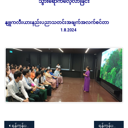
သွားရောက်လေ့လာခြင်း
နျူကလီးယားနည်းပညာသတင်းအချက်အလက်စင်တာ
1.8.2024
Post
ရန်ကုန်ပညာရေးတက္ကသိုလ် ပညာရေးဘွဲ့ စတုတ္ထနှစ် (ဒုတိယနှစ်ဝက်) လက်တွေ့တန်းပြဆင်းခြင်း (Bloc Teaching) အတွက် ပါမောက္ခချုပ်၏ ဩဝါဒခံယူပွဲ
ရန်ကုန်ပညာရေးတက္ကသိုလ် (ကြက်ခြေနီအသင်းခွဲ) ရှေးဦးပြုစုခြင်း(အခြေခံ)သင်တန်းဖွင့်ပွဲအခမ်းအနား