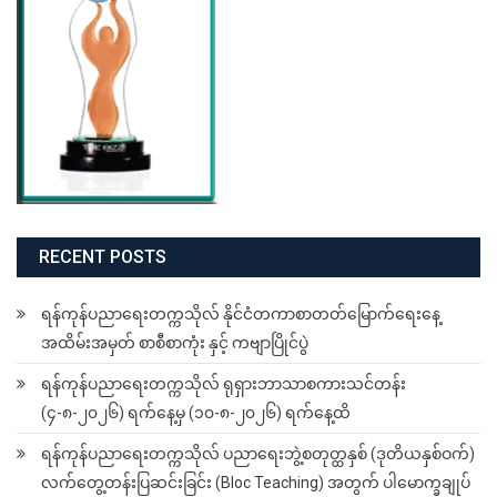
RECENT POSTS
ရန်ကုန်ပညာရေးတက္ကသိုလ် နိုင်ငံတကာစာတတ်မြောက်ရေးနေ့
အထိမ်းအမှတ် စာစီစာကုံး နှင့် ကဗျာပြိုင်ပွဲ
ရန်ကုန်ပညာရေးတက္ကသိုလ် ရုရှားဘာသာစကားသင်တန်း
(၄-၈-၂၀၂၆) ရက်နေ့မှ (၁၀-၈-၂၀၂၆) ရက်နေ့ထိ
ရန်ကုန်ပညာရေးတက္ကသိုလ် ပညာရေးဘွဲ့စတုတ္ထနှစ် (ဒုတိယနှစ်ဝက်)
လက်တွေ့တန်းပြဆင်းခြင်း (Bloc Teaching) အတွက် ပါမောက္ခချုပ်