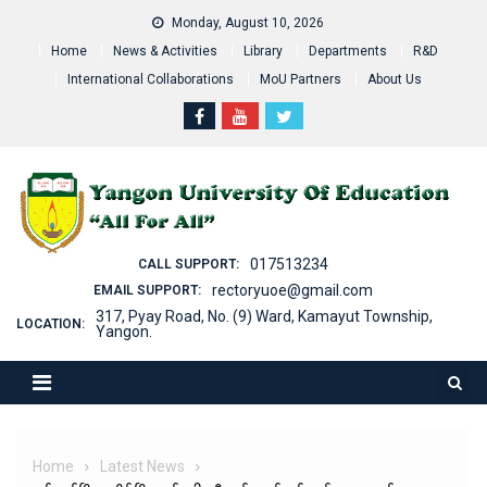
Skip
Monday, August 10, 2026
to
Home
News & Activities
Library
Departments
R&D
content
International Collaborations
MoU Partners
About Us
017513234
CALL SUPPORT:
rectoryuoe@gmail.com
EMAIL SUPPORT:
317, Pyay Road, No. (9) Ward, Kamayut Township,
LOCATION:
Yangon.
Home
Latest News