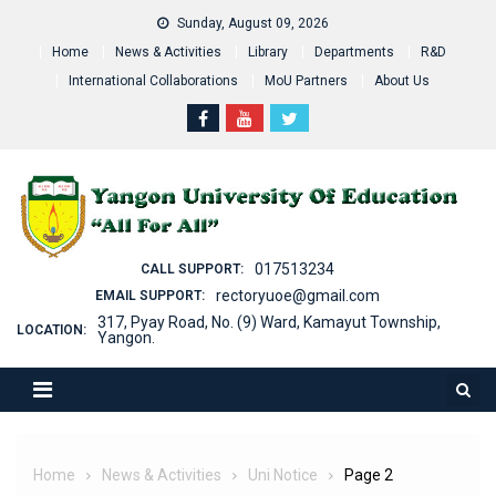
Skip
Sunday, August 09, 2026
to
Home
News & Activities
Library
Departments
R&D
content
International Collaborations
MoU Partners
About Us
017513234
CALL SUPPORT:
rectoryuoe@gmail.com
EMAIL SUPPORT:
317, Pyay Road, No. (9) Ward, Kamayut Township,
LOCATION:
Yangon.
Home
News & Activities
Uni Notice
Page 2