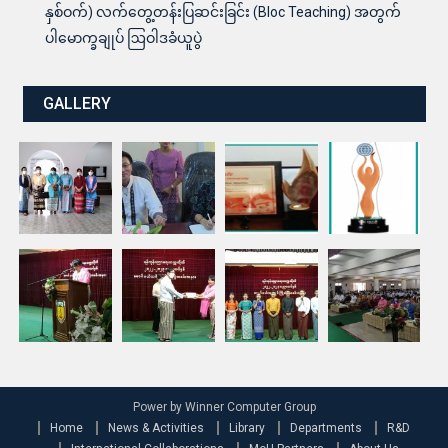
နှစ်ဝက်) လက်တွေ့တန်းပြဆင်းခြင်း (Bloc Teaching) အတွက်
ပါမောက္ခချုပ် ဩဝါဒခံယူပွဲ
GALLERY
Power by Winner Computer Group
Home
News & Activities
Library
Departments
R&D