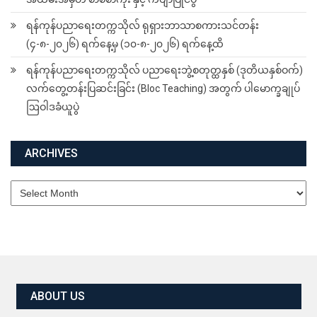
ရန်ကုန်ပညာရေးတက္ကသိုလ် ရုရှားဘာသာစကားသင်တန်း
(၄-၈-၂၀၂၆) ရက်နေ့မှ (၁၀-၈-၂၀၂၆) ရက်နေ့ထိ
ရန်ကုန်ပညာရေးတက္ကသိုလ် ပညာရေးဘွဲ့စတုတ္ထနှစ် (ဒုတိယနှစ်ဝက်)
လက်တွေ့တန်းပြဆင်းခြင်း (Bloc Teaching) အတွက် ပါမောက္ခချုပ်
ဩဝါဒခံယူပွဲ
ARCHIVES
Archives
ABOUT US