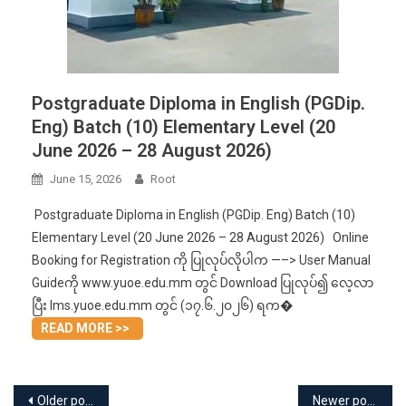
Postgraduate Diploma in English (PGDip.
Eng) Batch (10) Elementary Level (20
June 2026 – 28 August 2026)
June 15, 2026
Root
Postgraduate Diploma in English (PGDip. Eng) Batch (10)
Elementary Level (20 June 2026 – 28 August 2026) Online
Booking for Registration ကို ပြုလုပ်လိုပါက —–> User Manual
Guideကို www.yuoe.edu.mm တွင် Download ပြုလုပ်၍ လေ့လာ
ပြီး lms.yuoe.edu.mm တွင် (၁၇.၆.၂၀၂၆) ရက�
READ MORE >>
Posts
Older posts
Newer posts