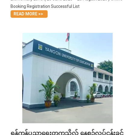
Booking Registration Successful List
READ MORE >>
ရန်ကုန်ပညာရေးတက္ကသိုလ် နေ့စဉ်လုပ်ငန်းခွင်