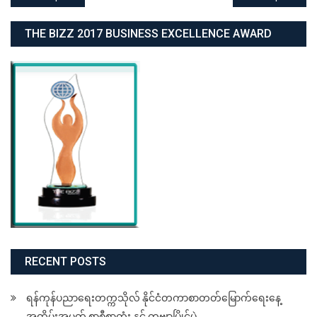
navigation
THE BIZZ 2017 BUSINESS EXCELLENCE AWARD
RECENT POSTS
ရန်ကုန်ပညာရေးတက္ကသိုလ် နိုင်ငံတကာစာတတ်မြောက်ရေးနေ့
အထိမ်းအမှတ် စာစီစာကုံး နှင့် ကဗျာပြိုင်ပွဲ