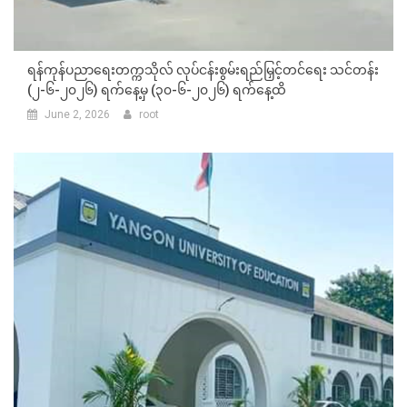
ရန်ကုန်ပညာရေးတက္ကသိုလ် လုပ်ငန်းစွမ်းရည်မြှင့်တင်ရေး သင်တန်း
(၂-၆-၂၀၂၆) ရက်နေ့မှ (၃၀-၆-၂၀၂၆) ရက်နေ့ထိ
June 2, 2026
root