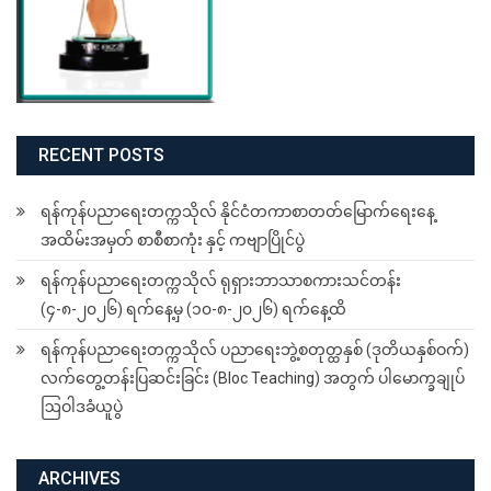
RECENT POSTS
ရန်ကုန်ပညာရေးတက္ကသိုလ် နိုင်ငံတကာစာတတ်မြောက်ရေးနေ့
အထိမ်းအမှတ် စာစီစာကုံး နှင့် ကဗျာပြိုင်ပွဲ
ရန်ကုန်ပညာရေးတက္ကသိုလ် ရုရှားဘာသာစကားသင်တန်း
(၄-၈-၂၀၂၆) ရက်နေ့မှ (၁၀-၈-၂၀၂၆) ရက်နေ့ထိ
ရန်ကုန်ပညာရေးတက္ကသိုလ် ပညာရေးဘွဲ့စတုတ္ထနှစ် (ဒုတိယနှစ်ဝက်)
လက်တွေ့တန်းပြဆင်းခြင်း (Bloc Teaching) အတွက် ပါမောက္ခချုပ်
ဩဝါဒခံယူပွဲ
ARCHIVES