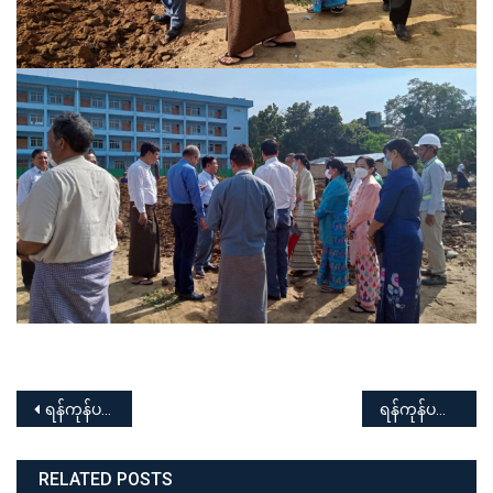
Post
ရန်ကုန်ပညာရေးတက္ကသိုလ် နည်းပြ၊ သရုပ်ပြအသစ်များ၏ အရည်အသွေးမြှင့်သင်တန်းဆင်းပွဲ အခမ်းအနား
ရန်ကုန်ပညာရေးတက္ကသိုလ် မောင်မယ်သစ်လွင်ကြိုဆိုပွဲ အခမ်းအနား
navigation
RELATED POSTS