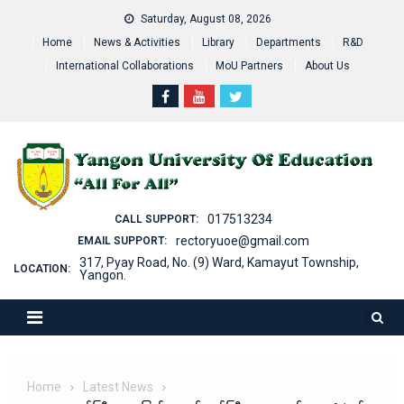
Skip
Saturday, August 08, 2026
to
Home
News & Activities
Library
Departments
R&D
content
International Collaborations
MoU Partners
About Us
017513234
CALL SUPPORT:
rectoryuoe@gmail.com
EMAIL SUPPORT:
317, Pyay Road, No. (9) Ward, Kamayut Township,
LOCATION:
Yangon.
Home
Latest News