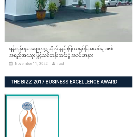
ရန်ကုန်ပညာရေးတက္ကသိုလ် နည်းပြ၊ သရုပ်ပြအသစ်များ၏
အရည်အသွေးမြှင့်သင်တန်းဆင်းပွဲ အခမ်းအနား
November 11, 2022
root
THE BIZZ 2017 BUSINESS EXCELLENCE AWARD