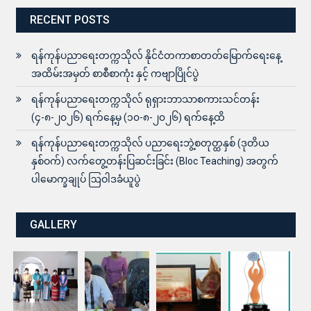
RECENT POSTS
ရန်ကုန်ပညာရေးတက္ကသိုလ် နိုင်ငံတကာစာတတ်မြောက်ရေးနေ့
အထိမ်းအမှတ် စာစီစာကုံး နှင့် ကဗျာပြိုင်ပွဲ
ရန်ကုန်ပညာရေးတက္ကသိုလ် ရုရှားဘာသာစကားသင်တန်း
(၄-၈-၂၀၂၆) ရက်နေ့မှ (၁၀-၈-၂၀၂၆) ရက်နေ့ထိ
ရန်ကုန်ပညာရေးတက္ကသိုလ် ပညာရေးဘွဲ့စတုတ္ထနှစ် (ဒုတိယ
နှစ်ဝက်) လက်တွေ့တန်းပြဆင်းခြင်း (Bloc Teaching) အတွက်
ပါမောက္ခချုပ် ဩဝါဒခံယူပွဲ
GALLERY