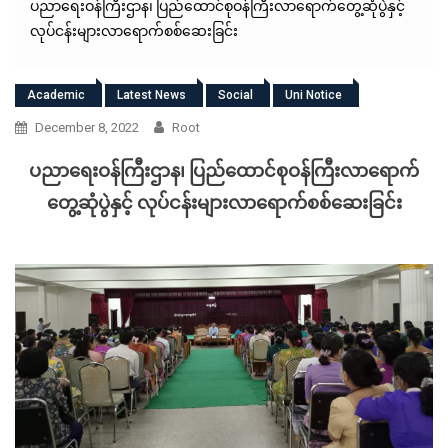
ပညာရေးဝန်ကြီးဌာန၊ ပြည်ထောင်စုဝန်ကြီးလာရောက်တွေ့ဆုံပွဲနှင့်
လုပ်ငန်းများလာရောက်စစ်ဆေးခြင်း
Academic
Latest News
Social
Uni Notice
December 8, 2022
Root
ပညာရေးဝန်ကြီးဌာန၊ ပြည်ထောင်စုဝန်ကြီးလာရောက်
တွေ့ဆုံပွဲနှင့် လုပ်ငန်းများလာရောက်စစ်ဆေးခြင်း