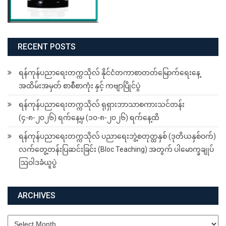
RECENT POSTS
ရန်ကုန်ပညာရေးတက္ကသိုလ် နိုင်ငံတကာစာတတ်မြောက်ရေးနေ့
အထိမ်းအမှတ် စာစီစာကုံး နှင့် ကဗျာပြိုင်ပွဲ
ရန်ကုန်ပညာရေးတက္ကသိုလ် ရုရှားဘာသာစကားသင်တန်း
(၄-၈-၂၀၂၆) ရက်နေ့မှ (၁၀-၈-၂၀၂၆) ရက်နေ့ထိ
ရန်ကုန်ပညာရေးတက္ကသိုလ် ပညာရေးဘွဲ့စတုတ္ထနှစ် (ဒုတိယနှစ်ဝက်)
လက်တွေ့တန်းပြဆင်းခြင်း (Bloc Teaching) အတွက် ပါမောက္ခချုပ်
ဩဝါဒခံယူပွဲ
ARCHIVES
Archives