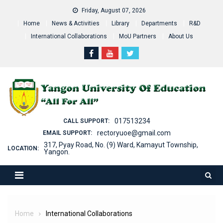
Skip
Friday, August 07, 2026
to
Home
News & Activities
Library
Departments
R&D
content
International Collaborations
MoU Partners
About Us
017513234
CALL SUPPORT:
rectoryuoe@gmail.com
EMAIL SUPPORT:
317, Pyay Road, No. (9) Ward, Kamayut Township,
LOCATION:
Yangon.
Home
International Collaborations