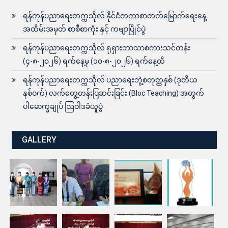
ရန်ကုန်ပညာရေးတက္ကသိုလ် နိုင်ငံတကာစာတတ်မြောက်ရေးနေ့
အထိမ်းအမှတ် စာစီစာကုံး နှင့် ကဗျာပြိုင်ပွဲ
ရန်ကုန်ပညာရေးတက္ကသိုလ် ရုရှားဘာသာစကားသင်တန်း
(၄-၈-၂၀၂၆) ရက်နေ့မှ (၁၀-၈-၂၀၂၆) ရက်နေ့ထိ
ရန်ကုန်ပညာရေးတက္ကသိုလ် ပညာရေးဘွဲ့စတုတ္ထနှစ် (ဒုတိယ
နှစ်ဝက်) လက်တွေ့တန်းပြဆင်းခြင်း (Bloc Teaching) အတွက်
ပါမောက္ခချုပ် ဩဝါဒခံယူပွဲ
GALLERY