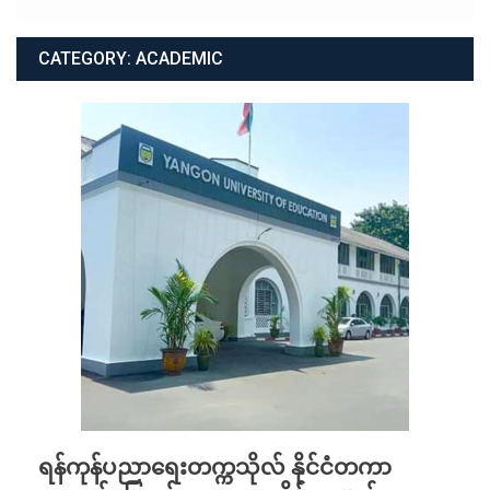
CATEGORY:
ACADEMIC
ရန်ကုန်ပညာရေးတက္ကသိုလ် နိုင်ငံတကာ