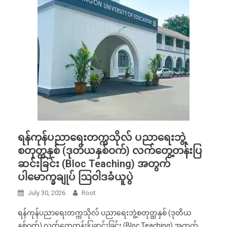
ရန်ကုန်ပညာရေးတက္ကသိုလ် ပညာရေးဘွဲ့
စတုတ္ထနှစ် (ဒုတိယနှစ်ဝက်) လက်တွေ့တန်းပြ
ဆင်းခြင်း (Bloc Teaching) အတွက်
ပါမောက္ခချုပ် ဩဝါဒခံယူပွဲ
July 30, 2026
Root
ရန်ကုန်ပညာရေးတက္ကသိုလ် ပညာရေးဘွဲ့စတုတ္ထနှစ် (ဒုတိယ
နှစ်ဝက်) လက်တွေ့တန်းပြဆင်းခြင်း (Bloc Teaching) အတွက်