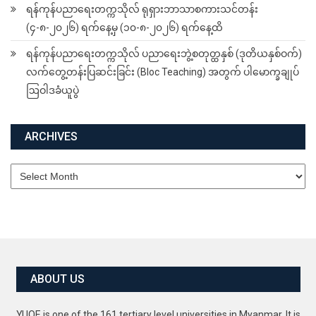
ရန်ကုန်ပညာရေးတက္ကသိုလ် ရုရှားဘာသာစကားသင်တန်း
(၄-၈-၂၀၂၆) ရက်နေ့မှ (၁၀-၈-၂၀၂၆) ရက်နေ့ထိ
ရန်ကုန်ပညာရေးတက္ကသိုလ် ပညာရေးဘွဲ့စတုတ္ထနှစ် (ဒုတိယနှစ်ဝက်)
လက်တွေ့တန်းပြဆင်းခြင်း (Bloc Teaching) အတွက် ပါမောက္ခချုပ်
ဩဝါဒခံယူပွဲ
ARCHIVES
Archives
ABOUT US
YUOE is one of the 161 tertiary level universities in Myanmar. It is