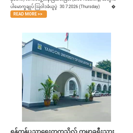
ပါမောက္ခချုပ် ဩဝါဒခံယူပွဲ 30.7.2026 (Thursday) �
READ MORE >>
ရန်ကုန်ပညာရေးတက္ကသိုလ် ကမ္ဘာ့ခရီးသွား