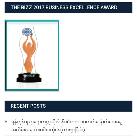
navigation
THE BIZZ 2017 BUSINESS EXCELLENCE AWARD
RECENT POSTS
ရန်ကုန်ပညာရေးတက္ကသိုလ် နိုင်ငံတကာစာတတ်မြောက်ရေးနေ့
အထိမ်းအမှတ် စာစီစာကုံး နှင့် ကဗျာပြိုင်ပွဲ