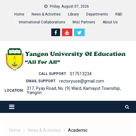
Skip
Friday, August 07, 2026
to
Home
News & Activities
Library
Departments
R&D
content
International Collaborations
MoU Partners
About Us
017513234
CALL SUPPORT:
rectoryuoe@gmail.com
EMAIL SUPPORT:
317, Pyay Road, No. (9) Ward, Kamayut Township,
LOCATION:
Yangon.
Home
News & Activities
Academic