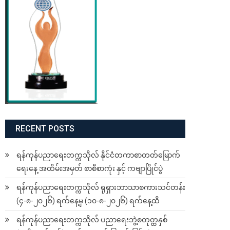
RECENT POSTS
ရန်ကုန်ပညာရေးတက္ကသိုလ် နိုင်ငံတကာစာတတ်မြောက်
ရေးနေ့ အထိမ်းအမှတ် စာစီစာကုံး နှင့် ကဗျာပြိုင်ပွဲ
ရန်ကုန်ပညာရေးတက္ကသိုလ် ရုရှားဘာသာစကားသင်တန်း
(၄-၈-၂၀၂၆) ရက်နေ့မှ (၁၀-၈-၂၀၂၆) ရက်နေ့ထိ
ရန်ကုန်ပညာရေးတက္ကသိုလ် ပညာရေးဘွဲ့စတုတ္ထနှစ်