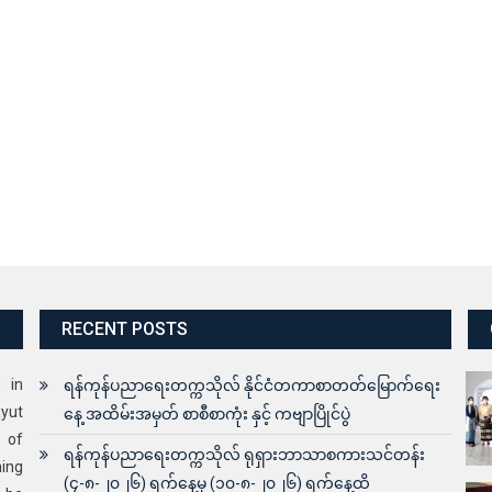
RECENT POSTS
s in
ရန်ကုန်ပညာရေးတက္ကသိုလ် နိုင်ငံတကာစာတတ်မြောက်ရေး
yut
နေ့ အထိမ်းအမှတ် စာစီစာကုံး နှင့် ကဗျာပြိုင်ပွဲ
 of
ရန်ကုန်ပညာရေးတက္ကသိုလ် ရုရှားဘာသာစကားသင်တန်း
ning
(၄-၈-၂၀၂၆) ရက်နေ့မှ (၁၀-၈-၂၀၂၆) ရက်နေ့ထိ