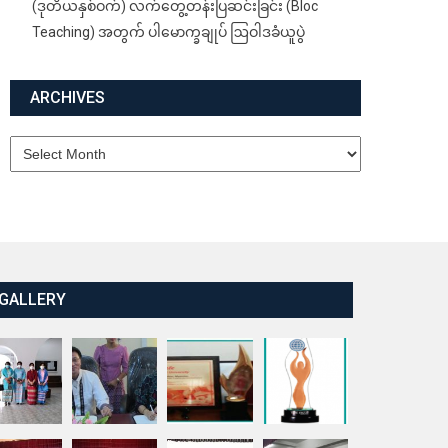
(ဒုတိယနှစ်ဝက်) လက်တွေ့တန်းပြဆင်းခြင်း (Bloc
Teaching) အတွက် ပါမောက္ခချုပ် ဩဝါဒခံယူပွဲ
ARCHIVES
Archives
GALLERY