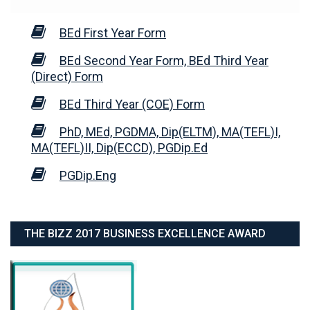
BEd First Year Form
BEd Second Year Form, BEd Third Year
(Direct) Form
BEd Third Year (COE) Form
PhD, MEd, PGDMA, Dip(ELTM), MA(TEFL)I,
MA(TEFL)II, Dip(ECCD), PGDip.Ed
PGDip.Eng
THE BIZZ 2017 BUSINESS EXCELLENCE AWARD