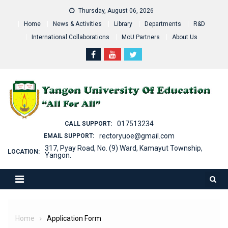
Skip
Thursday, August 06, 2026
to
Home
News & Activities
Library
Departments
R&D
content
International Collaborations
MoU Partners
About Us
017513234
CALL SUPPORT:
rectoryuoe@gmail.com
EMAIL SUPPORT:
317, Pyay Road, No. (9) Ward, Kamayut Township,
LOCATION:
Yangon.
Home
Application Form