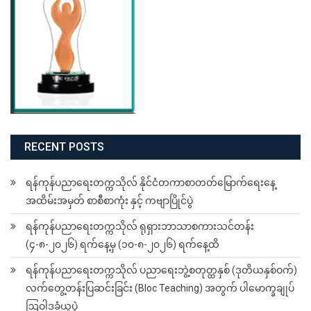
RECENT POSTS
ရန်ကုန်ပညာရေးတက္ကသိုလ် နိုင်ငံတကာစာတတ်မြောက်ရေးနေ့
အထိမ်းအမှတ် စာစီစာကုံး နှင့် ကဗျာပြိုင်ပွဲ
ရန်ကုန်ပညာရေးတက္ကသိုလ် ရုရှားဘာသာစကားသင်တန်း
(၄-၈-၂၀၂၆) ရက်နေ့မှ (၁၀-၈-၂၀၂၆) ရက်နေ့ထိ
ရန်ကုန်ပညာရေးတက္ကသိုလ် ပညာရေးဘွဲ့စတုတ္ထနှစ် (ဒုတိယနှစ်ဝက်)
လက်တွေ့တန်းပြဆင်းခြင်း (Bloc Teaching) အတွက် ပါမောက္ခချုပ်
ဩဝါဒခံယူပွဲ