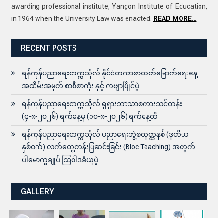
awarding professional institute, Yangon Institute of Education,
in 1964 when the University Law was enacted.
READ MORE…
RECENT POSTS
ရန်ကုန်ပညာရေးတက္ကသိုလ် နိုင်ငံတကာစာတတ်မြောက်ရေးနေ့
အထိမ်းအမှတ် စာစီစာကုံး နှင့် ကဗျာပြိုင်ပွဲ
ရန်ကုန်ပညာရေးတက္ကသိုလ် ရုရှားဘာသာစကားသင်တန်း
(၄-၈-၂၀၂၆) ရက်နေ့မှ (၁၀-၈-၂၀၂၆) ရက်နေ့ထိ
ရန်ကုန်ပညာရေးတက္ကသိုလ် ပညာရေးဘွဲ့စတုတ္ထနှစ် (ဒုတိယ
နှစ်ဝက်) လက်တွေ့တန်းပြဆင်းခြင်း (Bloc Teaching) အတွက်
ပါမောက္ခချုပ် ဩဝါဒခံယူပွဲ
GALLERY