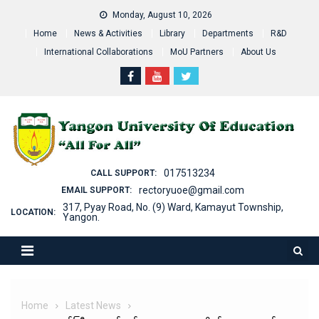
Skip
Monday, August 10, 2026
to
Home
News & Activities
Library
Departments
R&D
content
International Collaborations
MoU Partners
About Us
017513234
CALL SUPPORT:
rectoryuoe@gmail.com
EMAIL SUPPORT:
317, Pyay Road, No. (9) Ward, Kamayut Township,
LOCATION:
Yangon.
Home
Latest News