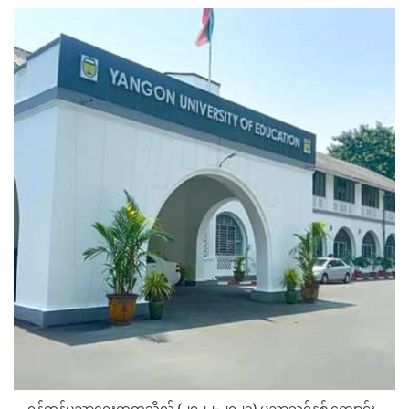
ရန်ကုန်ပညာရေးတက္ကသိုလ် (၂၀၂၂-၂၀၂၃) ပညာသင်နှစ် ကျောင်း