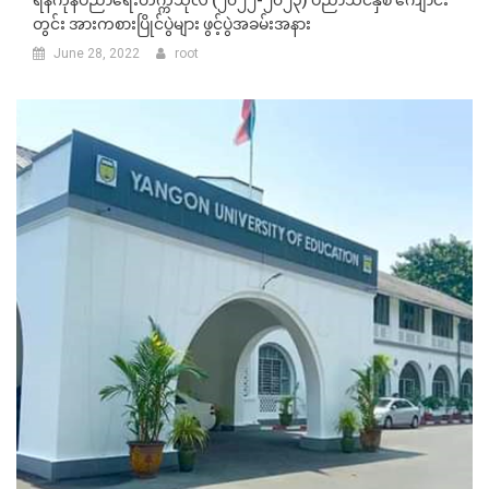
တွင်း အားကစားပြိုင်ပွဲများ ဖွင့်ပွဲအခမ်းအနား
June 28, 2022
root