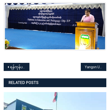
Post
ရန်ကုန်ပညာရေးတက္ကသိုလ် International Women’s Day 2025 “For All women and girls: Rights. Equality. Empowerment.” “တန်းတူအခွင့်အရေးရရှိဖို့ အမျိုးသမီးများစွမ်းရည်မြှင့်တင်စို့”
Yangon University Of Education Quality Assurance Workshop
navigation
RELATED POSTS