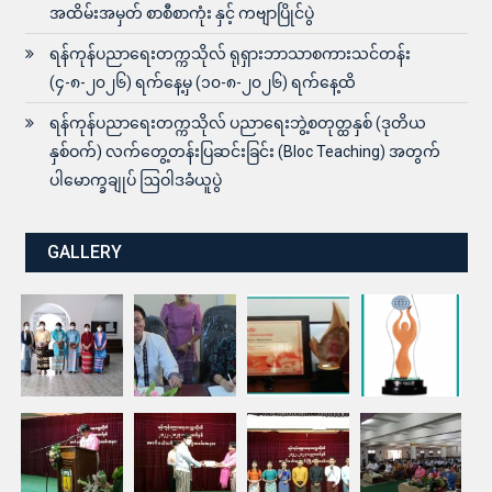
အထိမ်းအမှတ် စာစီစာကုံး နှင့် ကဗျာပြိုင်ပွဲ
ရန်ကုန်ပညာရေးတက္ကသိုလ် ရုရှားဘာသာစကားသင်တန်း
(၄-၈-၂၀၂၆) ရက်နေ့မှ (၁၀-၈-၂၀၂၆) ရက်နေ့ထိ
ရန်ကုန်ပညာရေးတက္ကသိုလ် ပညာရေးဘွဲ့စတုတ္ထနှစ် (ဒုတိယ
နှစ်ဝက်) လက်တွေ့တန်းပြဆင်းခြင်း (Bloc Teaching) အတွက်
ပါမောက္ခချုပ် ဩဝါဒခံယူပွဲ
GALLERY