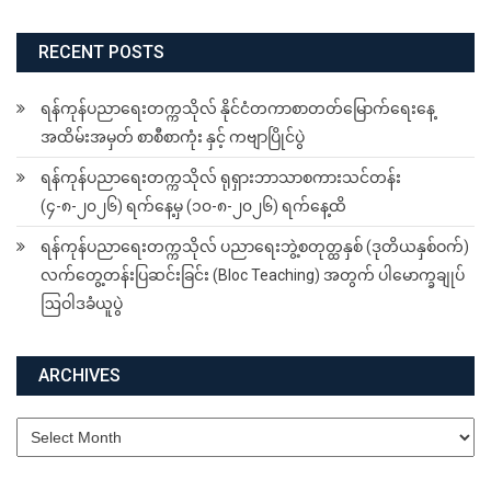
RECENT POSTS
ရန်ကုန်ပညာရေးတက္ကသိုလ် နိုင်ငံတကာစာတတ်မြောက်ရေးနေ့
အထိမ်းအမှတ် စာစီစာကုံး နှင့် ကဗျာပြိုင်ပွဲ
ရန်ကုန်ပညာရေးတက္ကသိုလ် ရုရှားဘာသာစကားသင်တန်း
(၄-၈-၂၀၂၆) ရက်နေ့မှ (၁၀-၈-၂၀၂၆) ရက်နေ့ထိ
ရန်ကုန်ပညာရေးတက္ကသိုလ် ပညာရေးဘွဲ့စတုတ္ထနှစ် (ဒုတိယနှစ်ဝက်)
လက်တွေ့တန်းပြဆင်းခြင်း (Bloc Teaching) အတွက် ပါမောက္ခချုပ်
ဩဝါဒခံယူပွဲ
ARCHIVES
Archives