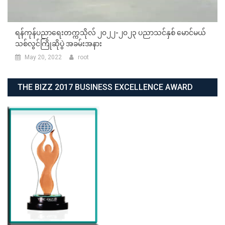
ရန်ကုန်ပညာရေးတက္ကသိုလ် ၂၀၂၂-၂၀၂၃ ပညာသင်နှစ် မောင်မယ်
သစ်လွင်ကြိုဆိုပွဲ အခမ်းအနား
May 20, 2022
root
THE BIZZ 2017 BUSINESS EXCELLENCE AWARD