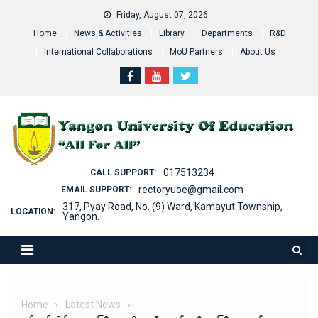
Skip
Friday, August 07, 2026
to
Home
News & Activities
Library
Departments
R&D
content
International Collaborations
MoU Partners
About Us
017513234
CALL SUPPORT:
rectoryuoe@gmail.com
EMAIL SUPPORT:
317, Pyay Road, No. (9) Ward, Kamayut Township,
LOCATION:
Yangon.
Home
Latest News