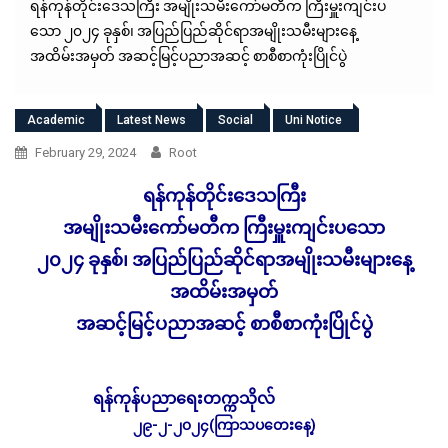
ရန်ကုန်တိုင်းဒေသကြီး အမျိုးသမီးကော်မတီက ကြီးမှူးကျင်းပ
သော ၂၀၂၄ ခုနှစ်၊ အပြည်ပြည်ဆိုင်ရာအမျိုးသမီးများနေ့
အထိမ်းအမှတ် အဆင့်မြင့်ပညာအဆင့် စာစီစာကုံးပြိုင်ပွဲ
Academic
Latest News
Social
Uni Notice
February 29, 2024
Root
ရန်ကုန်တိုင်းဒေသကြီး
အမျိုးသမီးကော်မတီက ကြီးမှူးကျင်းပသော
၂၀၂၄ ခုနှစ်၊ အပြည်ပြည်ဆိုင်ရာအမျိုးသမီးများနေ့
အထိမ်းအမှတ်
အဆင့်မြင့်ပညာအဆင့် စာစီစာကုံးပြိုင်ပွဲ
ရန်ကုန်ပညာရေးတက္ကသိုလ်
၂၉-၂-၂၀၂၄(ကြာသပတေးနေ့)