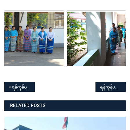
Post
ရန်ကုန်ပညာရေးတက္ကသိုလ် ၂၀၂၃ – ၂၀၂၄ ပညာသင်နှစ် မြန်မာ့ရိုးရာ ထမနဲထိုးပြိုင်ပွဲ အခမ်းအနား
ရန်ကုန်ပညာရေးတက္ကသိုလ် ကထိန်အောင်ပွဲ အခမ်းအနား
navigation
RELATED POSTS