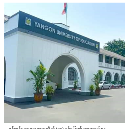
ရန်ကုန်ပညာရေးတက္ကသိုလ် (၇၈) နှစ်မြောက် အာဇာနည်နေ့