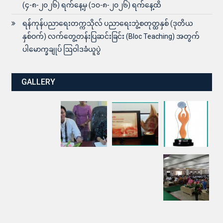
(၄-၈-၂၀၂၆) ရက်နေ့မှ (၁၀-၈-၂၀၂၆) ရက်နေ့ထိ
ရန်ကုန်ပညာရေးတက္ကသိုလ် ပညာရေးဘွဲ့စတုတ္ထနှစ် (ဒုတိယ
နှစ်ဝက်) လက်တွေ့တန်းပြဆင်းခြင်း (Bloc Teaching) အတွက်
ပါမောက္ခချုပ် ဩဝါဒခံယူပွဲ
GALLERY