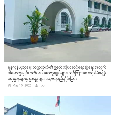
ရန်ကုန်ပညာရေးတက္ကသိုလ်၏ ဖွဲ့စည်းပုံပြင်ဆင်ရေးဆွဲရေးအတွက်
ပါမောက္ခချုပ်၊ ဒုတိယပါမောက္ခချုပ်များ၊ သင်ကြားရေးနှင့် စီမံခန့်ခွဲ
ရေးဌာနများမှ ဌာနမှူးများ ဆွေးနွေးညှိနှိုင်းခြင်း
May 15, 2026
root