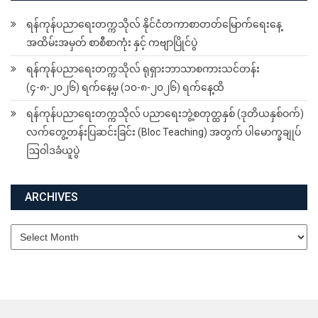
ရန်ကုန်ပညာရေးတက္ကသိုလ် နိုင်ငံတကာစာတတ်မြောက်ရေးနေ့
အထိမ်းအမှတ် စာစီစာကုံး နှင့် ကဗျာပြိုင်ပွဲ
ရန်ကုန်ပညာရေးတက္ကသိုလ် ရုရှားဘာသာစကားသင်တန်း
(၄-၈-၂၀၂၆) ရက်နေ့မှ (၁၀-၈-၂၀၂၆) ရက်နေ့ထိ
ရန်ကုန်ပညာရေးတက္ကသိုလ် ပညာရေးဘွဲ့စတုတ္ထနှစ် (ဒုတိယနှစ်ဝက်)
လက်တွေ့တန်းပြဆင်းခြင်း (Bloc Teaching) အတွက် ပါမောက္ခချုပ်
ဩဝါဒခံယူပွဲ
ARCHIVES
Archives