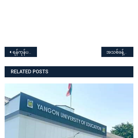
Post
ရန်ကုန်ပညာရေးတက္ကသိုလ် ၂၀၂၁-၂၀၂၂ ပညာသင်နှစ် ပါရဂူ(PhD) သင်တန်းသားများခေါ်ယူခြင်း
အသစ်ခန့်ထားသော နည်းပြ၊ သရုပ်ပြများနှင့် အခြေခံပညာဆရာ၊ ဆရာမများအား ကြိုဆိုပွဲနှင့် မွမ်းမံသင်တန်းဖွင့်ပွဲအခမ်းအနား
navigation
RELATED POSTS