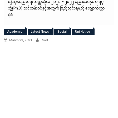
ရန်ကုန်ပညာရေးတက္ကသိုလ် ၂၀၂၁ – ၂၀၂၂ ပညာသင်နှစ် ပါရဂူ
ဘွဲ့(Ph.D) သင်တန်းဝင်ခွင့်အတွက် ဖြည့်သွင်းရမည့် လျှောက်လွှာ
ပုံစံ
Academic
Latest News
Social
Uni Notice
March 23, 2021
Root