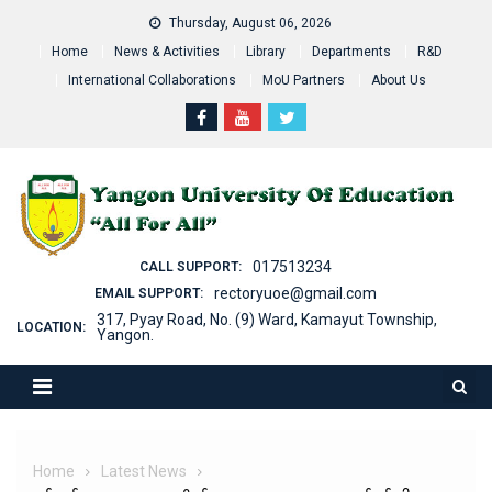
Skip
Thursday, August 06, 2026
to
Home
News & Activities
Library
Departments
R&D
content
International Collaborations
MoU Partners
About Us
017513234
CALL SUPPORT:
rectoryuoe@gmail.com
EMAIL SUPPORT:
317, Pyay Road, No. (9) Ward, Kamayut Township,
LOCATION:
Yangon.
Home
Latest News