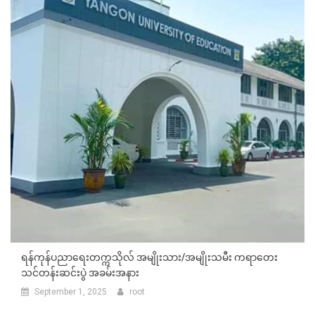
ရန်ကုန်ပညာရေးတက္ကသိုလ် အမျိုးသား/အမျိုးသမီး ကရာတေး
သင်တန်းဆင်းပွဲ အခမ်းအနား
September 1, 2025
root