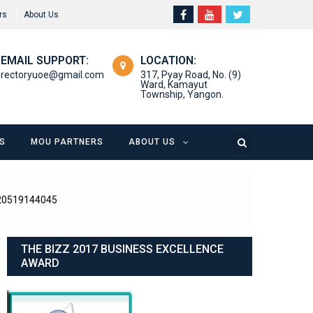
rs
About Us
EMAIL SUPPORT:
LOCATION:
rectoryuoe@gmail.com
317, Pyay Road, No. (9)
Ward, Kamayut
Township, Yangon.
S
MOU PARTNERS
ABOUT US
20519144045
THE BIZZ 2017 BUSINESS EXCELLENCE
AWARD