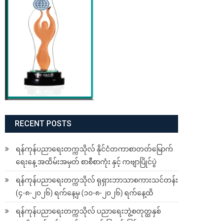
RECENT POSTS
ရန်ကုန်ပညာရေးတက္ကသိုလ် နိုင်ငံတကာစာတတ်မြောက်
ရေးနေ့ အထိမ်းအမှတ် စာစီစာကုံး နှင့် ကဗျာပြိုင်ပွဲ
ရန်ကုန်ပညာရေးတက္ကသိုလ် ရုရှားဘာသာစကားသင်တန်း
(၄-၈-၂၀၂၆) ရက်နေ့မှ (၁၀-၈-၂၀၂၆) ရက်နေ့ထိ
ရန်ကုန်ပညာရေးတက္ကသိုလ် ပညာရေးဘွဲ့စတုတ္ထနှစ်