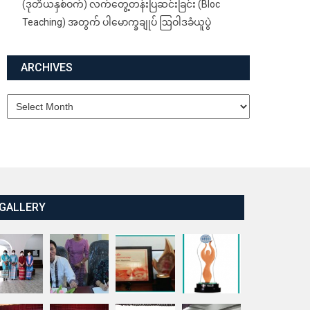
(ဒုတိယနှစ်ဝက်) လက်တွေ့တန်းပြဆင်းခြင်း (Bloc
Teaching) အတွက် ပါမောက္ခချုပ် ဩဝါဒခံယူပွဲ
ARCHIVES
Archives
GALLERY