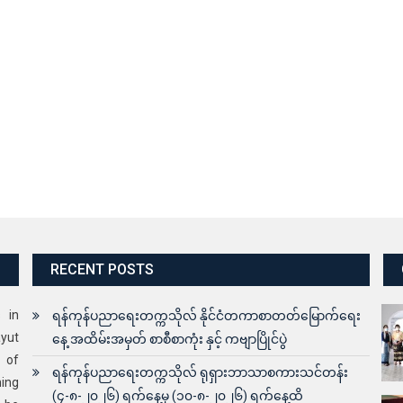
RECENT POSTS
s in
ရန်ကုန်ပညာရေးတက္ကသိုလ် နိုင်ငံတကာစာတတ်မြောက်ရေး
yut
နေ့ အထိမ်းအမှတ် စာစီစာကုံး နှင့် ကဗျာပြိုင်ပွဲ
 of
ရန်ကုန်ပညာရေးတက္ကသိုလ် ရုရှားဘာသာစကားသင်တန်း
ning
(၄-၈-၂၀၂၆) ရက်နေ့မှ (၁၀-၈-၂၀၂၆) ရက်နေ့ထိ