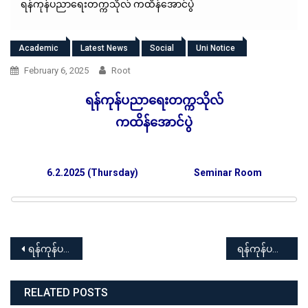
ရန်ကုန်ပညာရေးတက္ကသိုလ် ကထိန်အောင်ပွဲ
Academic
Latest News
Social
Uni Notice
February 6, 2025
Root
ရန်ကုန်ပညာရေးတက္ကသိုလ်
ကထိန်အောင်ပွဲ
6.2.2025 (Thursday)
Seminar Room
Post
ရန်ကုန်ပညာရေးတက္ကသိုလ် (၇၈) နှစ်မြောက် ပြည်ထောင်စုနေ့အထိမ်းအမှတ် ကဗျာ၊ စာစီစာကုံး၊ ပန်းချီ နှင့် ဆောင်းပါးပြိုင်ပွဲ
ရန်ကုန်ပညာရေးတက္ကသိုလ် ၂၀၂၄ – ၂၀၂၅ ပညာသင်နှစ် မြန်မာ့ရိုးရာ ထမနဲထိုးပြိုင်ပွဲ အခမ်းအနား
navigation
RELATED POSTS