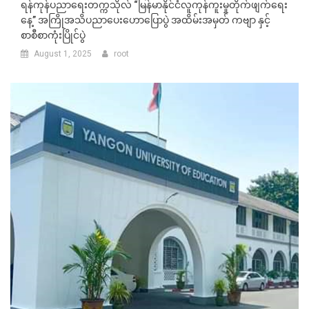
ရန်ကုန်ပညာရေးတက္ကသိုလ် “မြန်မာနိုင်ငံလူကုန်ကူးမှုတိုက်ဖျက်ရေး
နေ့” အကြိုအသိပညာပေးဟောပြောပွဲ အထိမ်းအမှတ် ကဗျာ နှင့်
စာစီစာကုံးပြိုင်ပွဲ
August 1, 2025
root