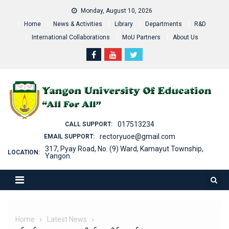
Skip
Monday, August 10, 2026
to
Home
News & Activities
Library
Departments
R&D
content
International Collaborations
MoU Partners
About Us
017513234
CALL SUPPORT:
rectoryuoe@gmail.com
EMAIL SUPPORT:
317, Pyay Road, No. (9) Ward, Kamayut Township,
LOCATION:
Yangon.
Home
Latest News