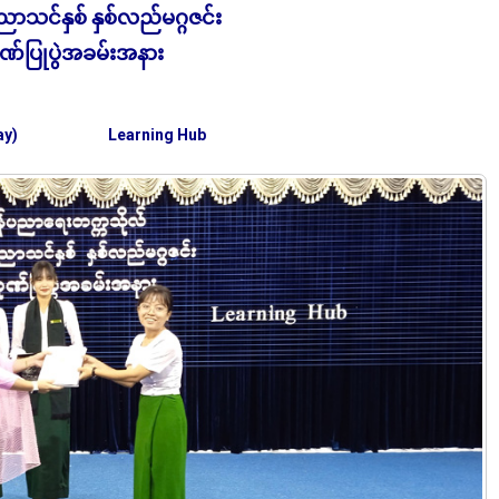
သင်နှစ် နှစ်လည်မဂ္ဂဇင်း
ဂုဏ်ပြုပွဲအခမ်းအနား
ay)
Learning Hub