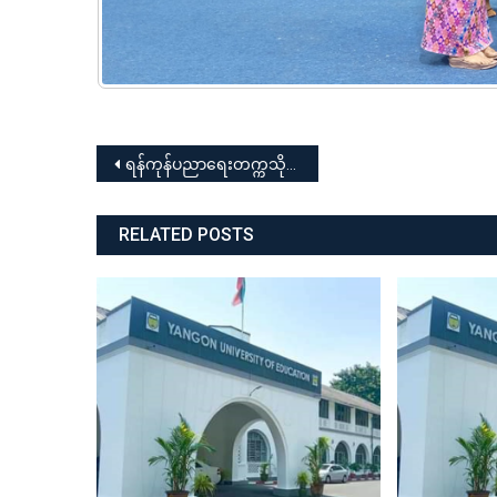
Post
ရန်ကုန်ပညာရေးတက္ကသိုလ် (၇၈) နှစ်မြောက် အာဇာနည်နေ့အထိမ်းအမှတ် စာစီစာကုံး နှင့် ဆောင်းပါးပြိုင်ပွဲ
navigation
RELATED POSTS