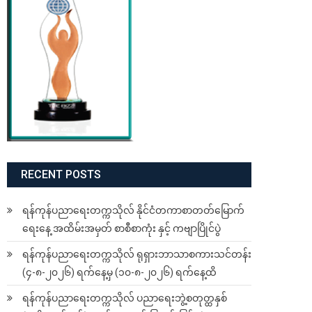
RECENT POSTS
ရန်ကုန်ပညာရေးတက္ကသိုလ် နိုင်ငံတကာစာတတ်မြောက်
ရေးနေ့ အထိမ်းအမှတ် စာစီစာကုံး နှင့် ကဗျာပြိုင်ပွဲ
ရန်ကုန်ပညာရေးတက္ကသိုလ် ရုရှားဘာသာစကားသင်တန်း
(၄-၈-၂၀၂၆) ရက်နေ့မှ (၁၀-၈-၂၀၂၆) ရက်နေ့ထိ
ရန်ကုန်ပညာရေးတက္ကသိုလ် ပညာရေးဘွဲ့စတုတ္ထနှစ်