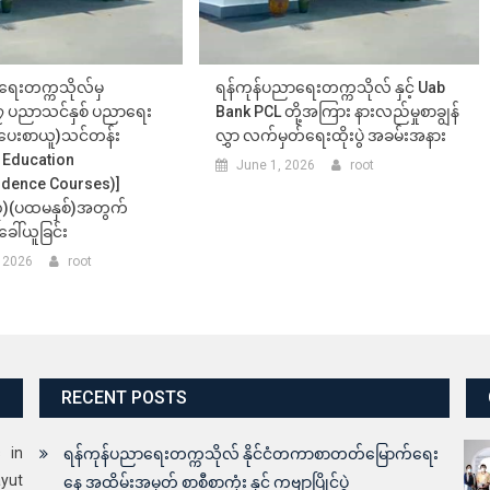
ရေးတက္ကသိုလ်မှ
ရန်ကုန်ပညာရေးတက္ကသိုလ် နှင့် Uab
 ပညာသင်နှစ် ပညာရေး
Bank PCL တို့အကြား နားလည်မှုစာချွန်
စာပေးစာယူ)သင်တန်း
လွှာ လက်မှတ်ရေးထိုးပွဲ အခမ်းအနား
n Education
June 1, 2026
root
dence Courses)]
၃)(ပထမနှစ်)အတွက်
ခေါ်ယူခြင်း
 2026
root
RECENT POSTS
s in
ရန်ကုန်ပညာရေးတက္ကသိုလ် နိုင်ငံတကာစာတတ်မြောက်ရေး
yut
နေ့ အထိမ်းအမှတ် စာစီစာကုံး နှင့် ကဗျာပြိုင်ပွဲ