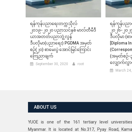
ရန်ကုန်ပညာရေးတက္ကသိုလ်
ရန်ကုန်ပညာ
၂၀၁၉-၂၀၂၀ ပညာသင်နှစ် မာလ်တီမီဒီ
၂၀၂၆-၂၀၂၇
ယာအတတ်ပညာဘွဲ့လွန်
ဒီပလိုမာ (
ဒီပလိုမာ(ပညာရေး) PGDMA အမှတ်
[Diploma I
စဉ်(၂၀) စာမေးပွဲ အောင်မြင်ကြောင်း
(Correspon
ကြေညာချက်
(အမှတ်စဉ်-
လျှောက်လွှာ
September 30, 2020
root
March 24,
ABOUT US
YUOE is one of the 161 tertiary level universitie
Myanmar. It is located at No.317, Pyay Road, Kama