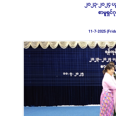
၂၀၂၃-၂၀၂၄ ပညာ
စာမူရှင်
11-7-2025 (Frid