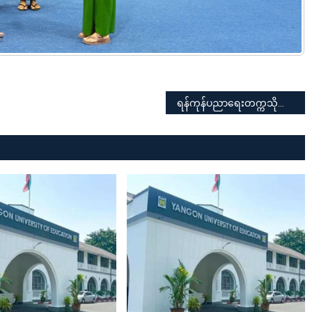
ရန်ကုန်ပညာရေးတက္ကသိုလ် ပြည်ထောင်စုဝန်ကြီးနှင့် တွေ့ဆုံပွဲအခမ်းအနား