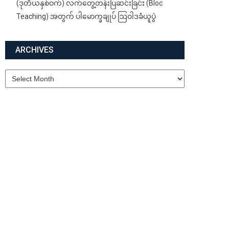
(ဒုတိယနှစ်ဝက်) လက်တွေ့တန်းပြဆင်းခြင်း (Bloc
Teaching) အတွက် ပါမောက္ခချုပ် ဩဝါဒခံယူပွဲ
ARCHIVES
Archives