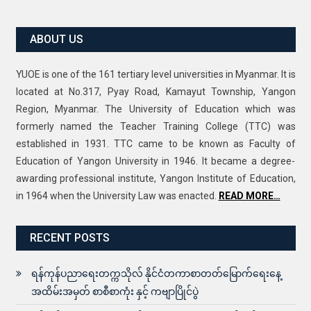
located at No.317, Pyay Road, Kamayut Township, Yangon
Region, Myanmar. The University of Education which was
formerly named the Teacher Training College (TTC) was
established in 1931. TTC came to be known as Faculty of
Education of Yangon University in 1946. It became a degree-
awarding professional institute, Yangon Institute of Education,
in 1964 when the University Law was enacted.
READ MORE…
RECENT POSTS
ရန်ကုန်ပညာရေးတက္ကသိုလ် နိုင်ငံတကာစာတတ်မြောက်ရေးနေ့
အထိမ်းအမှတ် စာစီစာကုံး နှင့် ကဗျာပြိုင်ပွဲ
ရန်ကုန်ပညာရေးတက္ကသိုလ် ရုရှားဘာသာစကားသင်တန်း
(၄-၈-၂၀၂၆) ရက်နေ့မှ (၁၀-၈-၂၀၂၆) ရက်နေ့ထိ
ရန်ကုန်ပညာရေးတက္ကသိုလ် ပညာရေးဘွဲ့စတုတ္ထနှစ် (ဒုတိယ
နှစ်ဝက်) လက်တွေ့တန်းပြဆင်းခြင်း (Bloc Teaching) အတွက်