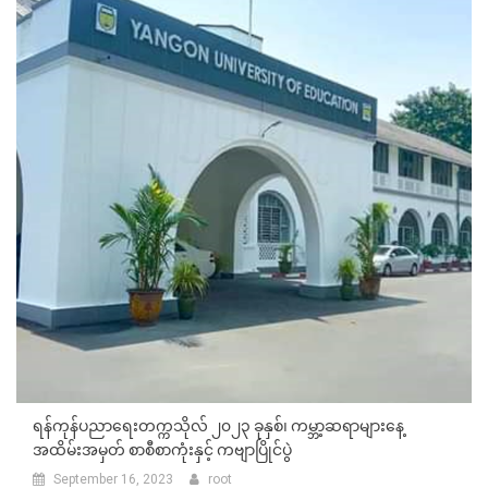
ရန်ကုန်ပညာရေးတက္ကသိုလ် ၂၀၂၃ ခုနှစ်၊ ကမ္ဘာ့ဆရာများနေ့
အထိမ်းအမှတ် စာစီစာကုံးနှင့် ကဗျာပြိုင်ပွဲ
September 16, 2023
root