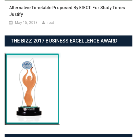
THE BIZZ 2017 BUSINESS EXCELLENCE AWARD
RECENT POSTS
ရန်ကုန်ပညာရေးတက္ကသိုလ် နိုင်ငံတကာစာတတ်မြောက်ရေးနေ့
အထိမ်းအမှတ် စာစီစာကုံး နှင့် ကဗျာပြိုင်ပွဲ