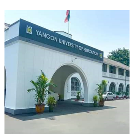
Alternative Timetable Proposed By EfECT. For Study Times
Justify
May 15, 2018
root