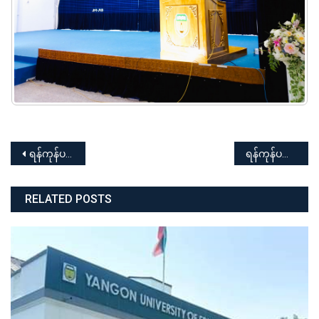
Post
ရန်ကုန်ပညာရေးတက္ကသိုလ် ပြည်ထောင်စုဝန်ကြီးနှင့် တွေ့ဆုံပွဲအခမ်းအနား
ရန်ကုန်ပညာရေးတက္ကသိုလ် ၂၀၂၄-၂၀၂၅ ပညာသင်နှစ် စကားရည်လုပွဲနှင့်ကျပန်းစကားပြောပြိုင်ပွဲ
navigation
RELATED POSTS