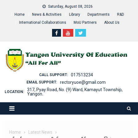
Skip
Saturday, August 08, 2026
to
Home
News & Activities
Library
Departments
R&D
content
International Collaborations
MoU Partners
About Us
017513234
CALL SUPPORT:
rectoryuoe@gmail.com
EMAIL SUPPORT:
317, Pyay Road, No. (9) Ward, Kamayut Township,
LOCATION:
Yangon.
Home
Latest News