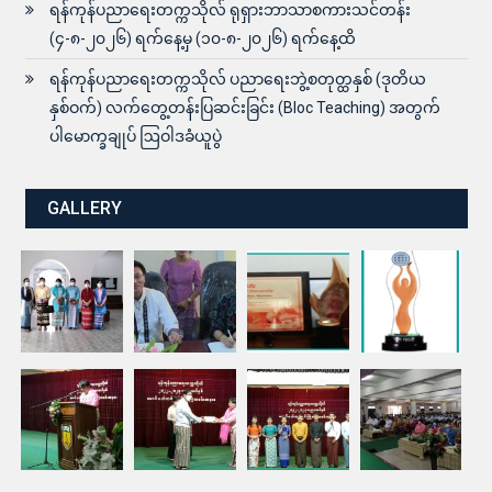
ပါမောက္ခချုပ် ဩဝါဒခံယူပွဲ
GALLERY
Power by Winner Computer Group
Home
News & Activities
Library
Departments
R&D
International Collaborations
MoU Partners
About Us