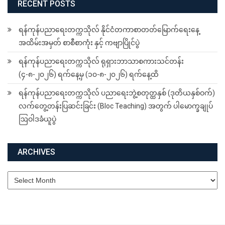
ရန်ကုန်ပညာရေးတက္ကသိုလ် ရုရှားဘာသာစကားသင်တန်း
(၄-၈-၂၀၂၆) ရက်နေ့မှ (၁၀-၈-၂၀၂၆) ရက်နေ့ထိ
ရန်ကုန်ပညာရေးတက္ကသိုလ် ပညာရေးဘွဲ့စတုတ္ထနှစ် (ဒုတိယနှစ်ဝက်)
လက်တွေ့တန်းပြဆင်းခြင်း (Bloc Teaching) အတွက် ပါမောက္ခချုပ်
ဩဝါဒခံယူပွဲ
ARCHIVES
Archives
ABOUT US
YUOE is one of the 161 tertiary level universities in Myanmar. It is