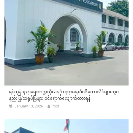
ရန်ကုန်ပညာရေးတက္ကသိုလ်နှင့် ပညာရေးဒီဂရီကောလိပ်များတွင်
နည်းပြ/သရုပ်ပြများ ဝင်ရောက်လျှောက်ထားရန်
January 13, 2026
root