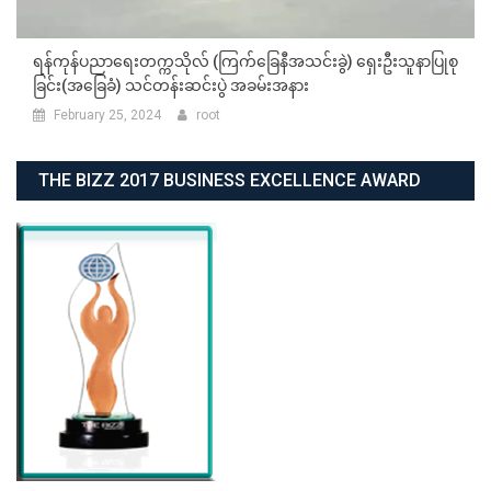
ရန်ကုန်ပညာရေးတက္ကသိုလ် (ကြက်ခြေနီအသင်းခွဲ) ရှေးဦးသူနာပြုစု
ခြင်း(အခြေခံ) သင်တန်းဆင်းပွဲ အခမ်းအနား
February 25, 2024
root
THE BIZZ 2017 BUSINESS EXCELLENCE AWARD