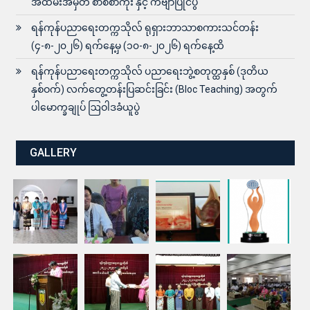
အထိမ်းအမှတ် စာစီစာကုံး နှင့် ကဗျာပြိုင်ပွဲ
ရန်ကုန်ပညာရေးတက္ကသိုလ် ရုရှားဘာသာစကားသင်တန်း
(၄-၈-၂၀၂၆) ရက်နေ့မှ (၁၀-၈-၂၀၂၆) ရက်နေ့ထိ
ရန်ကုန်ပညာရေးတက္ကသိုလ် ပညာရေးဘွဲ့စတုတ္ထနှစ် (ဒုတိယ
နှစ်ဝက်) လက်တွေ့တန်းပြဆင်းခြင်း (Bloc Teaching) အတွက်
ပါမောက္ခချုပ် ဩဝါဒခံယူပွဲ
GALLERY