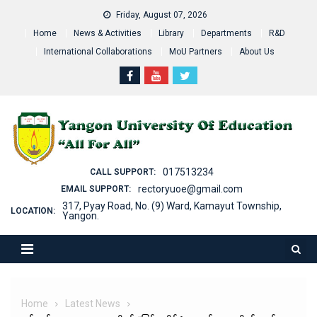
Skip
Friday, August 07, 2026
to
Home
News & Activities
Library
Departments
R&D
content
International Collaborations
MoU Partners
About Us
017513234
CALL SUPPORT:
rectoryuoe@gmail.com
EMAIL SUPPORT:
317, Pyay Road, No. (9) Ward, Kamayut Township,
LOCATION:
Yangon.
Home
Latest News