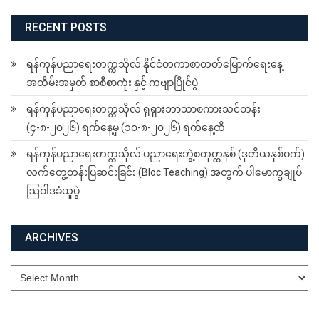
RECENT POSTS
ရန်ကုန်ပညာရေးတက္ကသိုလ် နိုင်ငံတကာစာတတ်မြောက်ရေးနေ့
အထိမ်းအမှတ် စာစီစာကုံး နှင့် ကဗျာပြိုင်ပွဲ
ရန်ကုန်ပညာရေးတက္ကသိုလ် ရုရှားဘာသာစကားသင်တန်း
(၄-၈-၂၀၂၆) ရက်နေ့မှ (၁၀-၈-၂၀၂၆) ရက်နေ့ထိ
ရန်ကုန်ပညာရေးတက္ကသိုလ် ပညာရေးဘွဲ့စတုတ္ထနှစ် (ဒုတိယနှစ်ဝက်)
လက်တွေ့တန်းပြဆင်းခြင်း (Bloc Teaching) အတွက် ပါမောက္ခချုပ်
ဩဝါဒခံယူပွဲ
ARCHIVES
Archives