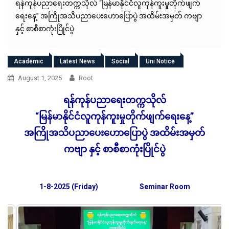
ရန်ကုန်ပညာရေးတက္ကသိုလ် “မြန်မာနိုင်ငံလူကုန်ကူးမှုတိုက်ဖျက်
ရေးနေ့” အကြိုအသိပညာပေးဟောပြောပွဲ အထိမ်းအမှတ် ကဗျာ
နှင့် စာစီစာကုံးပြိုင်ပွဲ
Academic
Latest News
Social
Uni Notice
August 1, 2025
Root
ရန်ကုန်ပညာရေးတက္ကသိုလ်
“မြန်မာနိုင်ငံလူကုန်ကူးမှုတိုက်ဖျက်ရေးနေ့”
အကြိုအသိပညာပေးဟောပြောပွဲ အထိမ်းအမှတ်
ကဗျာ နှင့် စာစီစာကုံးပြိုင်ပွဲ
1-8-2025 (Friday)
Seminar Room