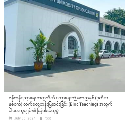
ရန်ကုန်ပညာရေးတက္ကသိုလ် ပညာရေးဘွဲ့ စတုတ္ထနှစ် (ဒုတိယ
နှစ်ဝက်) လက်တွေ့တန်းပြဆင်းခြင်း (Bloc Teaching) အတွက်
ပါမောက္ခချုပ်၏ ဩဝါဒခံယူပွဲ
July 30, 2024
root