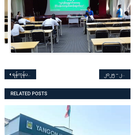
Post
ရန်ကုန်ပညာရေးတက္ကသိုလ် “မြန်မာနိုင်ငံလူကုန်ကူးမှုတိုက်ဖျက်ရေးနေ့” အကြိုအသိပညာပေးဟောပြောပွဲ အခမ်းအနား
၂၀၂၅ – ၂၀၂၆ ပညာသင်နှစ် ပညာရေးဒီပလိုမာ(စာပေးစာယူ) အမှတ်စဉ်(၁) ဒုတိယနှစ်သင်တန်း ကျောင်းဝင်ခွင့်မှတ်ပုံတင်ခြင်း နှင့် ကျောင်းလခပေးသွင်းခြင်း
navigation
RELATED POSTS