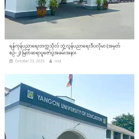
ရန်ကုန်ပညာရေးတက္ကသိုလ် ဘွဲ့လွန်ပညာရေးဒီပလိုမာ (အမှတ်
စဉ်-၂) မြတ်ဆရာပူဇော်ပွဲအခမ်းအနား
October 23, 2025
root