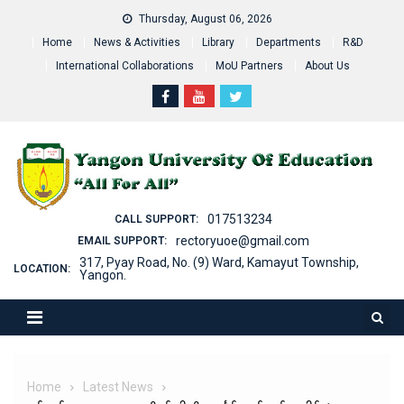
Skip
Thursday, August 06, 2026
to
Home
News & Activities
Library
Departments
R&D
content
International Collaborations
MoU Partners
About Us
017513234
CALL SUPPORT:
rectoryuoe@gmail.com
EMAIL SUPPORT:
317, Pyay Road, No. (9) Ward, Kamayut Township,
LOCATION:
Yangon.
Home
Latest News