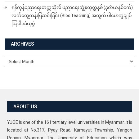
ရန်ကုန်ပညာရေးတက္ကသိုလ် ပညာရေးဘွဲ့စတုတ္ထနှစ် (ဒုတိယနှစ်ဝက်)
လက်တွေ့တန်းပြဆင်းခြင်း (Bloc Teaching) အတွက် ပါမောက္ခချုပ်
ဩဝါဒခံယူပွဲ
ARCHIVES
Archives
ABOUT US
YUOE is one of the 161 tertiary level universities in Myanmar. It is
located at No.317, Pyay Road, Kamayut Township, Yangon
Region, Myanmar. The University of Education which was