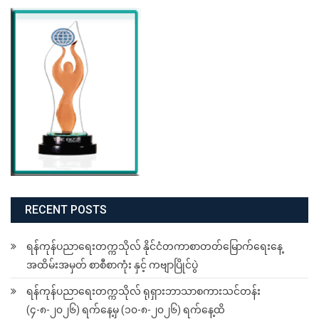
RECENT POSTS
ရန်ကုန်ပညာရေးတက္ကသိုလ် နိုင်ငံတကာစာတတ်မြောက်ရေးနေ့
အထိမ်းအမှတ် စာစီစာကုံး နှင့် ကဗျာပြိုင်ပွဲ
ရန်ကုန်ပညာရေးတက္ကသိုလ် ရုရှားဘာသာစကားသင်တန်း
(၄-၈-၂၀၂၆) ရက်နေ့မှ (၁၀-၈-၂၀၂၆) ရက်နေ့ထိ