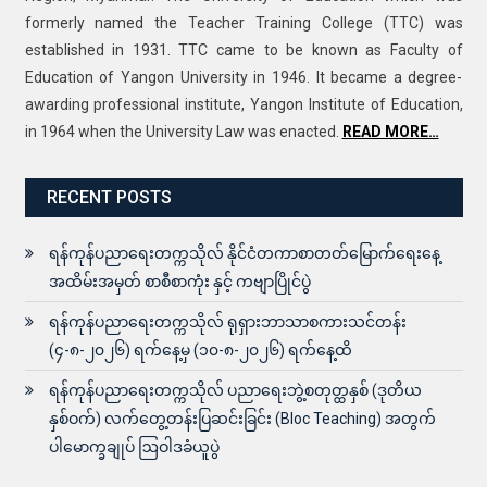
formerly named the Teacher Training College (TTC) was
established in 1931. TTC came to be known as Faculty of
Education of Yangon University in 1946. It became a degree-
awarding professional institute, Yangon Institute of Education,
in 1964 when the University Law was enacted.
READ MORE…
RECENT POSTS
ရန်ကုန်ပညာရေးတက္ကသိုလ် နိုင်ငံတကာစာတတ်မြောက်ရေးနေ့
အထိမ်းအမှတ် စာစီစာကုံး နှင့် ကဗျာပြိုင်ပွဲ
ရန်ကုန်ပညာရေးတက္ကသိုလ် ရုရှားဘာသာစကားသင်တန်း
(၄-၈-၂၀၂၆) ရက်နေ့မှ (၁၀-၈-၂၀၂၆) ရက်နေ့ထိ
ရန်ကုန်ပညာရေးတက္ကသိုလ် ပညာရေးဘွဲ့စတုတ္ထနှစ် (ဒုတိယ
နှစ်ဝက်) လက်တွေ့တန်းပြဆင်းခြင်း (Bloc Teaching) အတွက်
ပါမောက္ခချုပ် ဩဝါဒခံယူပွဲ