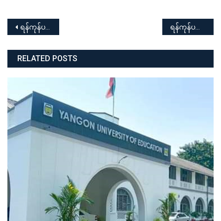
Post
ရန်ကုန်ပညာရေးတက္ကသိုလ် အာစရိယပူဇော်ပွဲ အခမ်းအနား
ရန်ကုန်ပညာရေးတက္ကသိုလ် “လူကုန်ကူးမှု တားဆီးကာကွယ်ရေး အသိပညာပေးဟောပြောပွဲ” အခမ်းအနား
navigation
RELATED POSTS