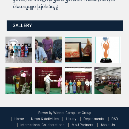
ပါမောက္ခချုပ် ဩဝါဒခံယူပွဲ
GALLERY
Power by Winner Computer Group
Home
News & Activities
Library
Departments
R&D
International Collaborations
MoU Partners
About Us