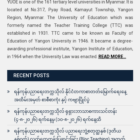
YUOE is one of the 161 tertiary level universities in Myanmar. It is
located at No.317, Pyay Road, Kamayut Township, Yangon
Region, Myanmar. The University of Education which was
formerly named the Teacher Training College (TTC) was
established in 1931. TTC came to be known as Faculty of
Education of Yangon University in 1946. It became a degree-
awarding professional institute, Yangon Institute of Education,
in 1964 when the University Law was enacted.
READ MORE…
RECENT POSTS
ရန်ကုန်ပညာရေးတက္ကသိုလ် နိုင်ငံတကာစာတတ်မြောက်ရေးနေ့
အထိမ်းအမှတ် စာစီစာကုံး နှင့် ကဗျာပြိုင်ပွဲ
ရန်ကုန်ပညာရေးတက္ကသိုလ် ရုရှားဘာသာစကားသင်တန်း
(၄-၈-၂၀၂၆) ရက်နေ့မှ (၁၀-၈-၂၀၂၆) ရက်နေ့ထိ
ရန်ကုန်ပညာရေးတက္ကသိုလ် ပညာရေးဘွဲ့စတုတ္ထနှစ် (ဒုတိယ
နှစ်ဝက်) လက်တွေ့တန်းပြဆင်းခြင်း (Bloc Teaching) အတွက်