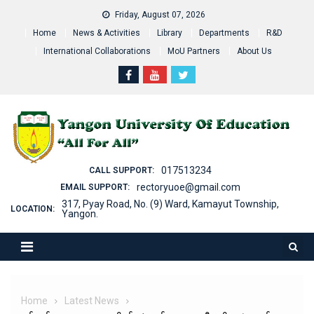
Skip
Friday, August 07, 2026
to
Home
News & Activities
Library
Departments
R&D
content
International Collaborations
MoU Partners
About Us
017513234
CALL SUPPORT:
rectoryuoe@gmail.com
EMAIL SUPPORT:
317, Pyay Road, No. (9) Ward, Kamayut Township,
LOCATION:
Yangon.
Home
Latest News