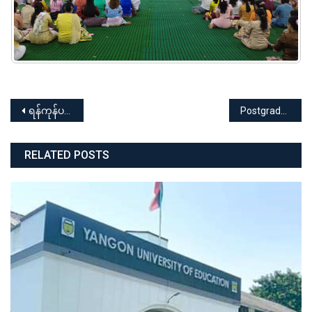
Post
ရန်ကုန်ပညာရေးတက္ကသိုလ် Dip.Ed အမှတ်စဉ် (၁) နှင့် အမှတ်စဉ် (၂) မောင်မယ်သစ်လွင်ကြိုဆိုပွဲ နှင့် အာစရိယပူဇော်ပွဲအခမ်းအနား
Postgraduate Diploma in English (PGDip. Eng) Batch (8) Elementary Level (22 November 2025 – 30 January 2026) Online Booking for Registration အတွက် ကြေညာချက်
navigation
RELATED POSTS