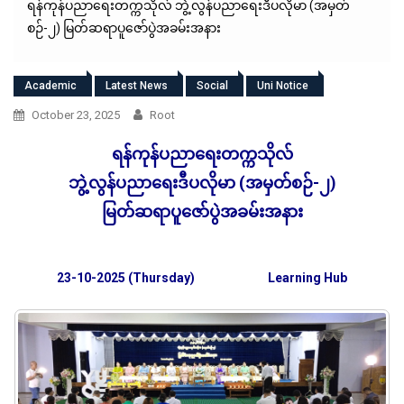
ရန်ကုန်ပညာရေးတက္ကသိုလ် ဘွဲ့လွန်ပညာရေးဒီပလိုမာ (အမှတ်
စဉ်-၂) မြတ်ဆရာပူဇော်ပွဲအခမ်းအနား
Academic
Latest News
Social
Uni Notice
October 23, 2025
Root
ရန်ကုန်ပညာရေးတက္ကသိုလ်
ဘွဲ့လွန်ပညာရေးဒီပလိုမာ (အမှတ်စဉ်-၂)
မြတ်ဆရာပူဇော်ပွဲအခမ်းအနား
23-10-2025 (Thursday)
Learning Hub