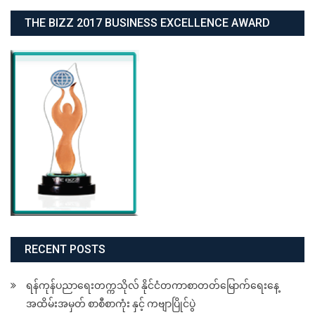
THE BIZZ 2017 BUSINESS EXCELLENCE AWARD
RECENT POSTS
ရန်ကုန်ပညာရေးတက္ကသိုလ် နိုင်ငံတကာစာတတ်မြောက်ရေးနေ့
အထိမ်းအမှတ် စာစီစာကုံး နှင့် ကဗျာပြိုင်ပွဲ