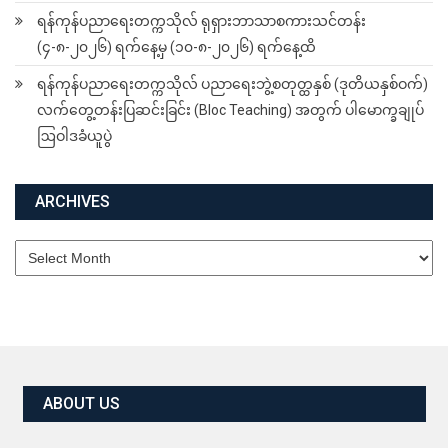
ရန်ကုန်ပညာရေးတက္ကသိုလ် ရုရှားဘာသာစကားသင်တန်း
(၄-၈-၂၀၂၆) ရက်နေ့မှ (၁၀-၈-၂၀၂၆) ရက်နေ့ထိ
ရန်ကုန်ပညာရေးတက္ကသိုလ် ပညာရေးဘွဲ့စတုတ္ထနှစ် (ဒုတိယနှစ်ဝက်)
လက်တွေ့တန်းပြဆင်းခြင်း (Bloc Teaching) အတွက် ပါမောက္ခချုပ်
ဩဝါဒခံယူပွဲ
ARCHIVES
Archives
ABOUT US