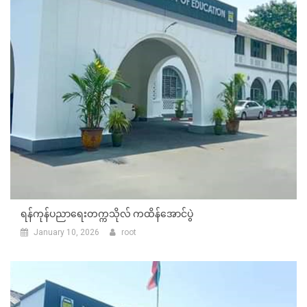
ရန်ကုန်ပညာရေးတက္ကသိုလ် ကထိန်အောင်ပွဲ
January 10, 2026
root