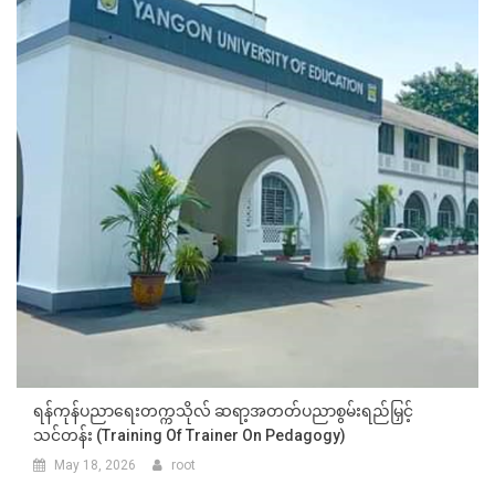
ရန်ကုန်ပညာရေးတက္ကသိုလ် ဆရာ့အတတ်ပညာစွမ်းရည်မြှင့်
သင်တန်း (Training Of Trainer On Pedagogy)
May 18, 2026
root