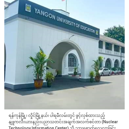
ရန်ကုန်မြို့၊ လှိုင်မြို့နယ်၊ ပါရမီလမ်းတွင် ဖွင့်လှစ်ထားသည့်
နျူကလီးယားနည်းပညာသတင်းအချက်အလက်စင်တာ (Nuclear
Technology Information Center) သို့ သွားရောက်လေ့လာခြင်း