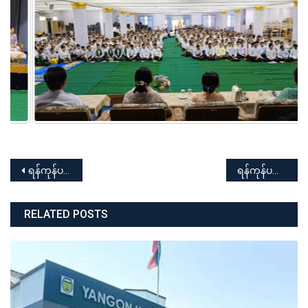
Post
ရန်ကုန်ပညာရေးတက္ကသိုလ် ၂၀၂၅-၂၀၂၆ ပညာသင်နှစ် PG Dip-Ed (Batch-3) ကျောင်းသား/သူများ မောင်မယ်သစ်လွင်ကြိုဆိုပွဲအခမ်းအနား (Fresher’s Welcome)
ရန်ကုန်ပညာရေးတက္ကသိုလ်၏ ဖွဲ့စည်းပုံပြင်ဆင်ရေးဆွဲရေးအတွက် ပါမောက္ခချုပ်၊ ဒုတိယပါမောက္ခချုပ်များ၊ သင်ကြားရေးနှင့် စီမံခန့်ခွဲရေးဌာနများမှ ဌာနမှူးများ ဆွေးနွေးညှိနှိုင်းခြင်း
navigation
RELATED POSTS