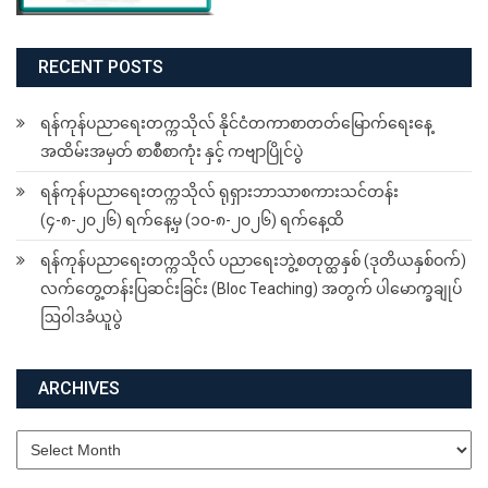
RECENT POSTS
ရန်ကုန်ပညာရေးတက္ကသိုလ် နိုင်ငံတကာစာတတ်မြောက်ရေးနေ့
အထိမ်းအမှတ် စာစီစာကုံး နှင့် ကဗျာပြိုင်ပွဲ
ရန်ကုန်ပညာရေးတက္ကသိုလ် ရုရှားဘာသာစကားသင်တန်း
(၄-၈-၂၀၂၆) ရက်နေ့မှ (၁၀-၈-၂၀၂၆) ရက်နေ့ထိ
ရန်ကုန်ပညာရေးတက္ကသိုလ် ပညာရေးဘွဲ့စတုတ္ထနှစ် (ဒုတိယနှစ်ဝက်)
လက်တွေ့တန်းပြဆင်းခြင်း (Bloc Teaching) အတွက် ပါမောက္ခချုပ်
ဩဝါဒခံယူပွဲ
ARCHIVES
Archives