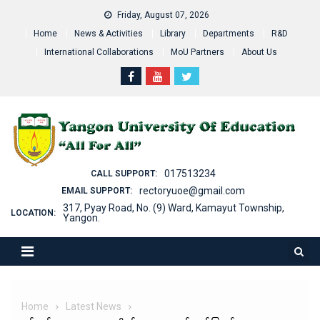
Skip
Friday, August 07, 2026
to
Home
News & Activities
Library
Departments
R&D
content
International Collaborations
MoU Partners
About Us
017513234
CALL SUPPORT:
rectoryuoe@gmail.com
EMAIL SUPPORT:
317, Pyay Road, No. (9) Ward, Kamayut Township,
LOCATION:
Yangon.
Home
Latest News