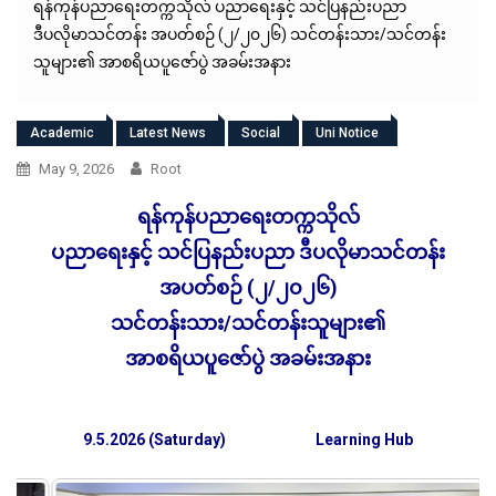
ရန်ကုန်ပညာရေးတက္ကသိုလ် ပညာရေးနှင့် သင်ပြနည်းပညာ
ဒီပလိုမာသင်တန်း အပတ်စဉ် (၂/၂၀၂၆) သင်တန်းသား/သင်တန်း
သူများ၏ အာစရိယပူဇော်ပွဲ အခမ်းအနား
Academic
Latest News
Social
Uni Notice
May 9, 2026
Root
ရန်ကုန်ပညာရေးတက္ကသိုလ်
ပညာရေးနှင့် သင်ပြနည်းပညာ ဒီပလိုမာသင်တန်း
အပတ်စဉ် (၂/၂၀၂၆)
သင်တန်းသား/သင်တန်းသူများ၏
အာစရိယပူဇော်ပွဲ အခမ်းအနား
9.5.2026 (Saturday)
Learning Hub