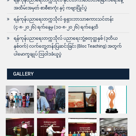
အထိမ်းအမှတ် စာစီစာကုံး နှင့် ကဗျာပြိုင်ပွဲ
ရန်ကုန်ပညာရေးတက္ကသိုလ် ရုရှားဘာသာစကားသင်တန်း
(၄-၈-၂၀၂၆) ရက်နေ့မှ (၁၀-၈-၂၀၂၆) ရက်နေ့ထိ
ရန်ကုန်ပညာရေးတက္ကသိုလ် ပညာရေးဘွဲ့စတုတ္ထနှစ် (ဒုတိယ
နှစ်ဝက်) လက်တွေ့တန်းပြဆင်းခြင်း (Bloc Teaching) အတွက်
ပါမောက္ခချုပ် ဩဝါဒခံယူပွဲ
GALLERY