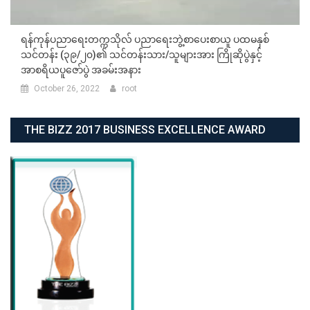
ရန်ကုန်ပညာရေးတက္ကသိုလ် ပညာရေးဘွဲ့စာပေးစာယူ ပထမနှစ်
သင်တန်း (၃၉/၂၀)၏ သင်တန်းသား/သူများအား ကြိုဆိုပွဲနှင့်
အာစရိယပူဇော်ပွဲ အခမ်းအနား
October 26, 2022
root
THE BIZZ 2017 BUSINESS EXCELLENCE AWARD