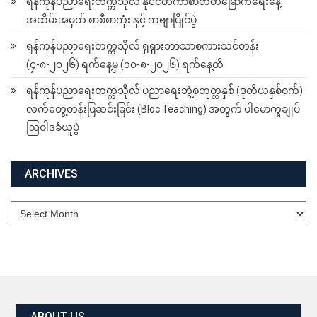
ရန်ကုန်ပညာရေးတက္ကသိုလ် နိုင်ငံတကာစာတတ်မြောက်ရေးနေ့
အထိမ်းအမှတ် စာစီစာကုံး နှင့် ကဗျာပြိုင်ပွဲ
ရန်ကုန်ပညာရေးတက္ကသိုလ် ရုရှားဘာသာစကားသင်တန်း
(၄-၈-၂၀၂၆) ရက်နေ့မှ (၁၀-၈-၂၀၂၆) ရက်နေ့ထိ
ရန်ကုန်ပညာရေးတက္ကသိုလ် ပညာရေးဘွဲ့စတုတ္ထနှစ် (ဒုတိယနှစ်ဝက်)
လက်တွေ့တန်းပြဆင်းခြင်း (Bloc Teaching) အတွက် ပါမောက္ခချုပ်
ဩဝါဒခံယူပွဲ
ARCHIVES
Archives
ABOUT US