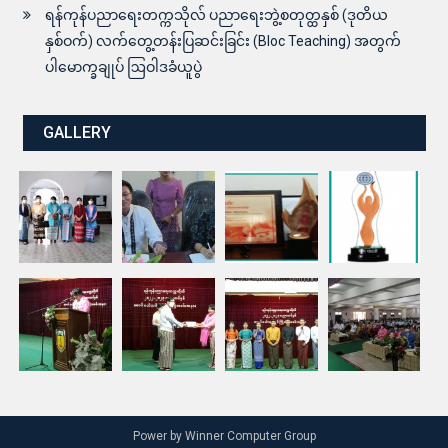
ရန်ကုန်ပညာရေးတက္ကသိုလ် ပညာရေးဘွဲ့စတုတ္ထနှစ် (ဒုတိယ
နှစ်ဝက်) လက်တွေ့တန်းပြဆင်းခြင်း (Bloc Teaching) အတွက်
ပါမောက္ခချုပ် ဩဝါဒခံယူပွဲ
GALLERY
Power by Winner Computer Group