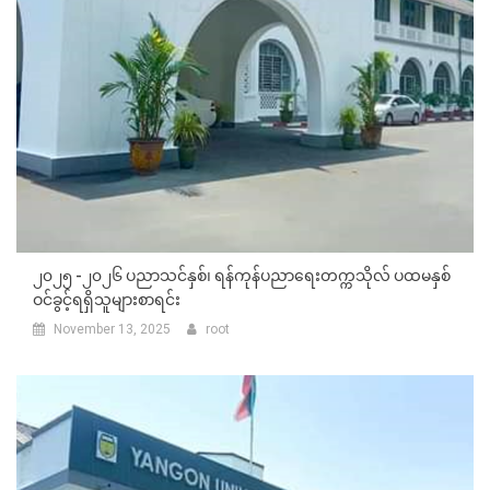
၂၀၂၅ -၂၀၂၆ ပညာသင်နှစ်၊ ရန်ကုန်ပညာရေးတက္ကသိုလ် ပထမနှစ်
ဝင်ခွင့်ရရှိသူများစာရင်း
November 13, 2025
root