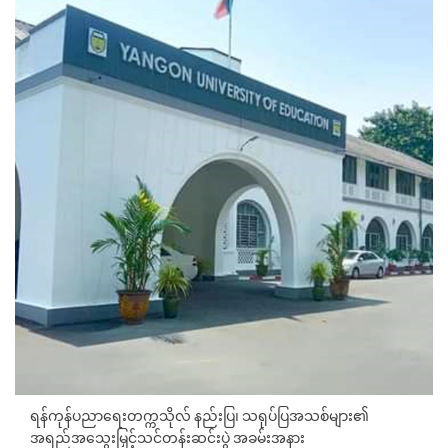
ရန်ကုန်ပညာရေးတက္ကသိုလ် နည်းပြ၊ သရုပ်ပြအသစ်များ၏
အရည်အသွေးမြှင့်သင်တန်းဆင်းပွဲ အခမ်းအနား