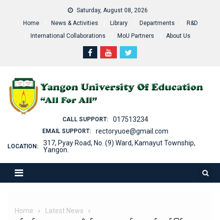
Skip
Saturday, August 08, 2026
to
Home
News & Activities
Library
Departments
R&D
content
International Collaborations
MoU Partners
About Us
017513234
CALL SUPPORT:
rectoryuoe@gmail.com
EMAIL SUPPORT:
317, Pyay Road, No. (9) Ward, Kamayut Township,
LOCATION:
Yangon.
Home
Latest News