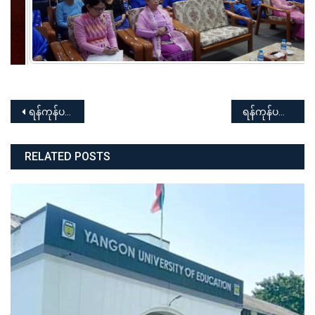
Post
ရန်ကုန်ပညာရေးတက္ကသိုလ် မီးဘေးအန္တရာယ်အသိပညာပေးဟောပြောခြင်းနှင့် လက်တွေ့မီးငြိမ်းသတ်နည်း သရုပ်ပြခြင်း အခမ်းအနား
ရန်ကုန်ပညာရေးတက္ကသိုလ် “Research Methodology and Statistics” သင်တန်း
navigation
RELATED POSTS