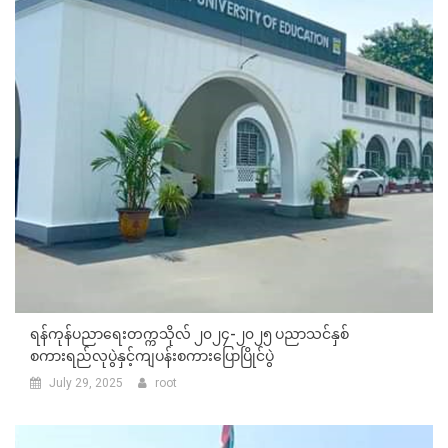
ရန်ကုန်ပညာရေးတက္ကသိုလ် ၂၀၂၄-၂၀၂၅ ပညာသင်နှစ်
စကားရည်လုပွဲနှင့်ကျပန်းစကားပြောပြိုင်ပွဲ
July 29, 2025
root