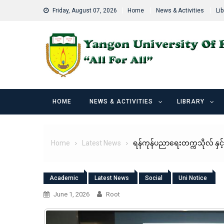
Skip
Friday, August 07, 2026
Home
News & Activities
Lib
to
content
HOME
NEWS & ACTIVITIES
LIBRARY
Home
Latest News
ရန်ကုန်ပညာရေးတက္ကသိုလ် နှင့်
Academic
Latest News
Social
Uni Notice
June 1, 2026
Root