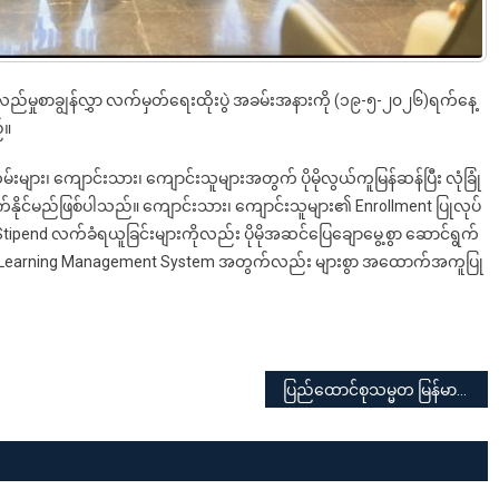
လည်မှုစာချွန်လွှာ လက်မှတ်ရေးထိုးပွဲ အခမ်းအနားကို (၁၉-၅-၂၀၂၆)ရက်နေ့
်။
်းများ၊ ကျောင်းသား၊ ကျောင်းသူများအတွက် ပိုမိုလွယ်ကူမြန်ဆန်ပြီး လုံခြုံ
်နိုင်မည်ဖြစ်ပါသည်။ ကျောင်းသား၊ ကျောင်းသူများ၏ Enrollment ပြုလုပ်
့် Stipend လက်ခံရယူခြင်းများကိုလည်း ပိုမိုအဆင်ပြေချောမွေ့စွာ ဆောင်ရွက်
က Learning Management System အတွက်လည်း များစွာ အထောက်အကူပြု
ပြည်ထောင်စုသမ္မတ မြန်မာနိုင်ငံဆိုင်ရာ တရုတ်သံရုံးမှ သံမှူး ဦးဆောင်သော ကိုယ်စားလှယ်(၅)ဦးနှင့် ရန်ကုန်ပညာရေးတက္ကသိုလ်မှ ပါမောက္ခချုပ်၊ ဒုတိယပါမောက္ခချုပ်တို့နှင့် တွေ့ဆုံပြီး Seminar of Experiencing Intangible Heritage ကျင်းပပြုလုပ်ရန် အကြိုညှိနှိုင်း ဆွေးနွေးခြင်း