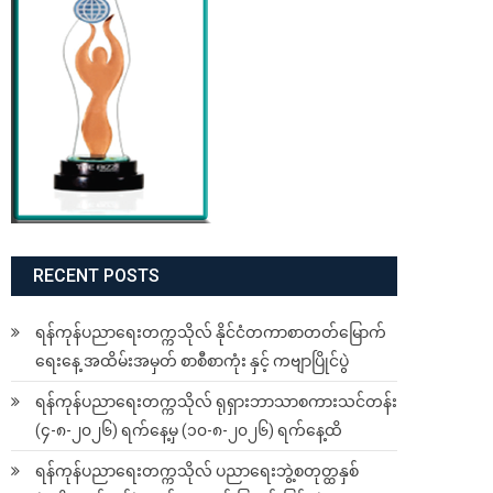
RECENT POSTS
ရန်ကုန်ပညာရေးတက္ကသိုလ် နိုင်ငံတကာစာတတ်မြောက်
ရေးနေ့ အထိမ်းအမှတ် စာစီစာကုံး နှင့် ကဗျာပြိုင်ပွဲ
ရန်ကုန်ပညာရေးတက္ကသိုလ် ရုရှားဘာသာစကားသင်တန်း
(၄-၈-၂၀၂၆) ရက်နေ့မှ (၁၀-၈-၂၀၂၆) ရက်နေ့ထိ
ရန်ကုန်ပညာရေးတက္ကသိုလ် ပညာရေးဘွဲ့စတုတ္ထနှစ်