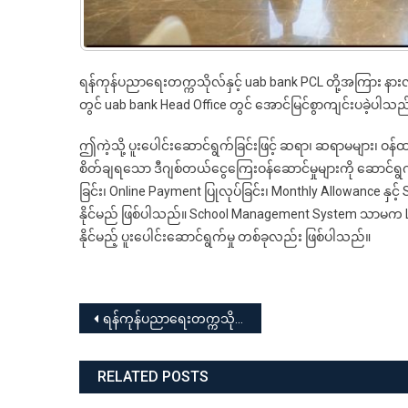
ရန်ကုန်ပညာရေးတက္ကသိုလ်နှင့် uab bank PCL တို့အကြား နား
တွင် uab bank Head Office တွင် အောင်မြင်စွာကျင်းပခဲ့ပါသည
ဤကဲ့သို့ ပူးပေါင်းဆောင်ရွက်ခြင်းဖြင့် ဆရာ၊ ဆရာမများ၊ ဝန်ထမ
စိတ်ချရသော ဒီဂျစ်တယ်ငွေကြေးဝန်ဆောင်မှုများကို ဆောင်ရွက
ခြင်း၊ Online Payment ပြုလုပ်ခြင်း၊ Monthly Allowance နှင
နိုင်မည် ဖြစ်ပါသည်။ School Management System သာမ
နိုင်မည့် ပူးပေါင်းဆောင်ရွက်မှု တစ်ခုလည်း ဖြစ်ပါသည်။
Post
ရန်ကုန်ပညာရေးတက္ကသိုလ် Internal Quality Assurance Working Group Meeting
navigation
RELATED POSTS