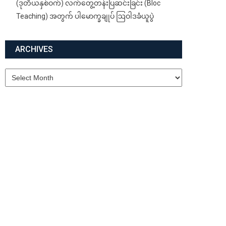
(ဒုတိယနှစ်ဝက်) လက်တွေ့တန်းပြဆင်းခြင်း (Bloc
Teaching) အတွက် ပါမောက္ခချုပ် ဩဝါဒခံယူပွဲ
ARCHIVES
Archives