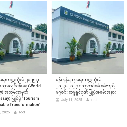
ရေးတက္ကသိုလ် ၂၀၂၅ ခု
ရန်ကုန်ပညာရေးတက္ကသိုလ်
ခရီးသွားလုပ်ငန်းနေ့ (World
၂၀၂၃-၂၀၂၄ ပညာသင်နှစ် နှစ်လည်
y) အထိမ်းအမှတ်
မဂ္ဂဇင်း စာမူရှင်ဂုဏ်ပြုပွဲအခမ်းအနား
Essay) ပြိုင်ပွဲ “Tourism
July 11, 2025
root
nable Transformation”
, 2025
root