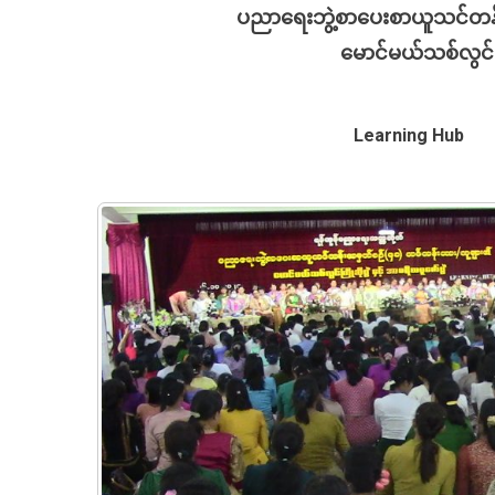
ပညာရေးဘွဲ့စာပေးစာယူသင်တန
မောင်မယ်သစ်လွင်ကြိ
Learning Hub