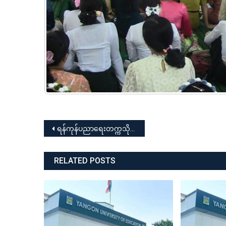
Post
ရန်ကုန်ပညာရေးတက္ကသိုလ် ၂၀၂၃ ခုနှစ်၊ ကမ္ဘာ့ဆရာများနေ့ အထိမ်းအမှတ် စာစီစာကုံးနှင့် ကဗျာပြိုင်ပွဲ
navigation
RELATED POSTS