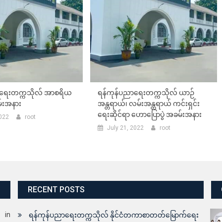
ာရေးတက္ကသိုလ် အာစရိယ
ရန်ကုန်ပညာရေးတက္ကသိုလ် ယာဉ်
မ်းအနား
အန္တရာယ်၊ လမ်းအန္တရာယ် ကင်းရှင်း
ရေးဆိုင်ရာ ဟောပြောပွဲ အခမ်းအနား
2022
root
July 21, 2022
root
RECENT POSTS
s in
ရန်ကုန်ပညာရေးတက္ကသိုလ် နိုင်ငံတကာစာတတ်မြောက်ရေး