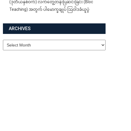
(ဒုတိယနှစ်ဝက်) လက်တွေ့တန်းပြဆင်းခြင်း (Bloc
Teaching) အတွက် ပါမောက္ခချုပ် ဩဝါဒခံယူပွဲ
ARCHIVES
Archives