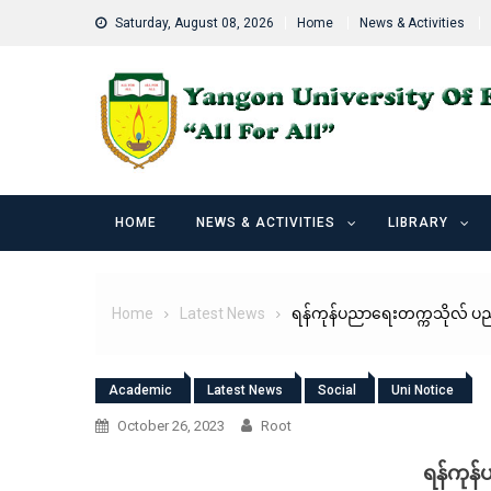
Skip
Saturday, August 08, 2026
Home
News & Activities
to
content
HOME
NEWS & ACTIVITIES
LIBRARY
Home
Latest News
ရန်ကုန်ပညာရေးတက္ကသိုလ် ပညာ
Academic
Latest News
Social
Uni Notice
October 26, 2023
Root
ရန်ကုန