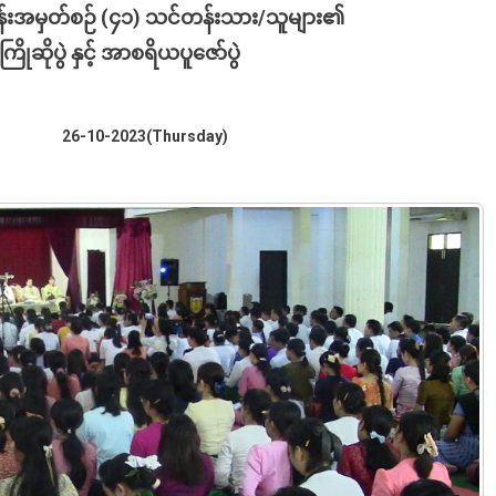
်းအမှတ်စဉ် (၄၁) သင်တန်းသား/သူများ၏
ုဆိုပွဲ နှင့် အာစရိယပူဇော်ပွဲ
26-10-2023(Thursday)