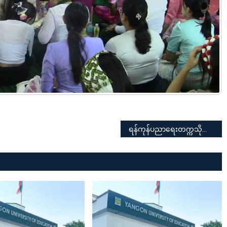
ရန်ကုန်ပညာရေးတက္ကသိုလ် (၅၃) ကြိမ်မြောက် ဘွဲ့နှင်းသဘင် အခမ်းအနား