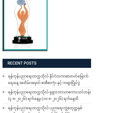
RECENT POSTS
ရန်ကုန်ပညာရေးတက္ကသိုလ် နိုင်ငံတကာစာတတ်မြောက်
ရေးနေ့ အထိမ်းအမှတ် စာစီစာကုံး နှင့် ကဗျာပြိုင်ပွဲ
ရန်ကုန်ပညာရေးတက္ကသိုလ် ရုရှားဘာသာစကားသင်တန်း
(၄-၈-၂၀၂၆) ရက်နေ့မှ (၁၀-၈-၂၀၂၆) ရက်နေ့ထိ
ရန်ကုန်ပညာရေးတက္ကသိုလ် ပညာရေးဘွဲ့စတုတ္ထနှစ်