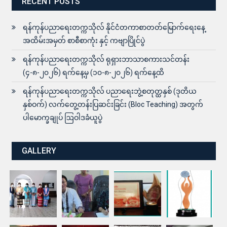
RECENT POSTS
ရန်ကုန်ပညာရေးတက္ကသိုလ် နိုင်ငံတကာစာတတ်မြောက်ရေးနေ့
အထိမ်းအမှတ် စာစီစာကုံး နှင့် ကဗျာပြိုင်ပွဲ
ရန်ကုန်ပညာရေးတက္ကသိုလ် ရုရှားဘာသာစကားသင်တန်း
(၄-၈-၂၀၂၆) ရက်နေ့မှ (၁၀-၈-၂၀၂၆) ရက်နေ့ထိ
ရန်ကုန်ပညာရေးတက္ကသိုလ် ပညာရေးဘွဲ့စတုတ္ထနှစ် (ဒုတိယ
နှစ်ဝက်) လက်တွေ့တန်းပြဆင်းခြင်း (Bloc Teaching) အတွက်
ပါမောက္ခချုပ် ဩဝါဒခံယူပွဲ
GALLERY