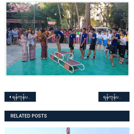
Post
ရန်ကုန်ပညာရေးတက္ကသိုလ် ၂၀၂၃ ခုနှစ်၊ (၇၆)နှစ်မြောက် လွတ်လပ်ရေးနေ့ အထိမ်းအမှတ် စာစီစာကုံးနှင့် ကဗျာပြိုင်ပွဲ
ရန်ကုန်ပညာရေးတက္ကသိုလ် ၂၀၂၃-၂၀၂၄ ပညာသင်နှစ် အမျိုးသား/အမျိုးသမီး ဘောလုံးပြိုင်ပွဲ ဆုချီးမြှင့်ပွဲအခမ်းအနား
navigation
RELATED POSTS