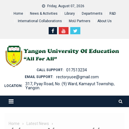
Skip
Friday, August 07, 2026
to
Home
News & Activities
Library
Departments
R&D
content
International Collaborations
MoU Partners
About Us
017513234
CALL SUPPORT:
rectoryuoe@gmail.com
EMAIL SUPPORT:
317, Pyay Road, No. (9) Ward, Kamayut Township,
LOCATION:
Yangon.
Home
Latest News