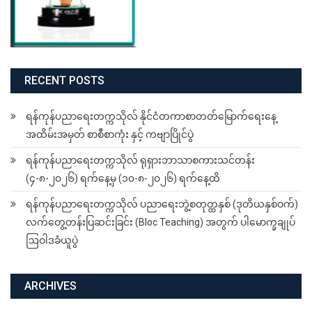
RECENT POSTS
ရန်ကုန်ပညာရေးတက္ကသိုလ် နိုင်ငံတကာစာတတ်မြောက်ရေးနေ့
အထိမ်းအမှတ် စာစီစာကုံး နှင့် ကဗျာပြိုင်ပွဲ
ရန်ကုန်ပညာရေးတက္ကသိုလ် ရုရှားဘာသာစကားသင်တန်း
(၄-၈-၂၀၂၆) ရက်နေ့မှ (၁၀-၈-၂၀၂၆) ရက်နေ့ထိ
ရန်ကုန်ပညာရေးတက္ကသိုလ် ပညာရေးဘွဲ့စတုတ္ထနှစ် (ဒုတိယနှစ်ဝက်)
လက်တွေ့တန်းပြဆင်းခြင်း (Bloc Teaching) အတွက် ပါမောက္ခချုပ်
ဩဝါဒခံယူပွဲ
ARCHIVES