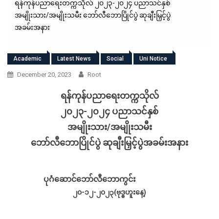
ရန်ကုန်ပညာရေးတက္ကသိုလ် ၂၀၂၃-၂၀၂၄ ပညာသင်နှစ်
အမျိုးသား/အမျိုးသမီး ဘော်လီဘောပြိုင်ပွဲ ဆုချီးမြှင့်ပွဲ
အခမ်းအနား
Academic
Latest News
Social
Uni Notice
December 20, 2023
Root
ရန်ကုန်ပညာရေးတက္ကသိုလ်
၂၀၂၃-၂၀၂၄ ပညာသင်နှစ်
အမျိုးသား/အမျိုးသမီး
ဘော်လီဘောပြိုင်ပွဲ ဆုချီးမြှင့်ပွဲအခမ်းအနား
ပုဂံဆောင်ဘော်လီဘောကွင်း
၂၀-၁၂-၂၀၂၃(ဗုဒ္ဓဟူးနေ့)