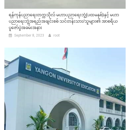
ရန်ကုန်ပညာရေးတက္ကသိုလ် မဟာပညာရေးဘွဲ့(ပထမနှစ်)နှင့် မဟာ
ပညာရေးဘွဲ့အရည်အချင်းစစ် သင်တန်းသား/သူများ၏ အာစရိယ
ပူဇော်ပွဲအခမ်းအနား
September 8, 2023
root