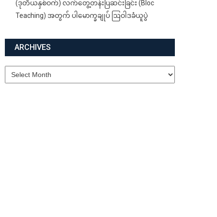
(ဒုတိယနှစ်ဝက်) လက်တွေ့တန်းပြဆင်းခြင်း (Bloc
Teaching) အတွက် ပါမောက္ခချုပ် ဩဝါဒခံယူပွဲ
ARCHIVES
Archives