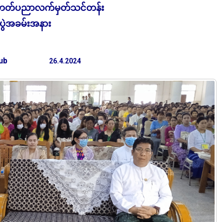
တတ်ပညာလက်မှတ်သင်တန်း
့်ပွဲအခမ်းအနား
ub
26.4.2024