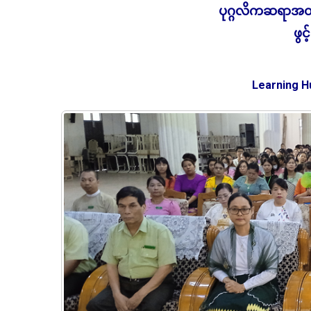
ပုဂ္ဂလိကဆရာအ
ဖွင
Learning H