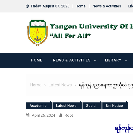
Skip
Friday, August 07, 2026
Home
News & Activities
Lib
to
content
HOME
NEWS & ACTIVITIES
LIBRARY
Home
Latest News
ရန်ကုန်ပညာရေးတက္ကသိုလ် ပ
Academic
Latest News
Social
Uni Notice
April 26, 2024
Root
ရန်ကုန