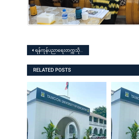
Post
ရန်ကုန်ပညာရေးတက္ကသိုလ် Diploma in Education – Batch(1) သင်တန်းသူ/သင်တန်းသားများ၏ ဆရာ/ဆရာမများအား ဂါရဝပြု ကန်တော့ပွဲနှင့် နှတ်ဆက်ပွဲအခမ်းအနား
navigation
RELATED POSTS