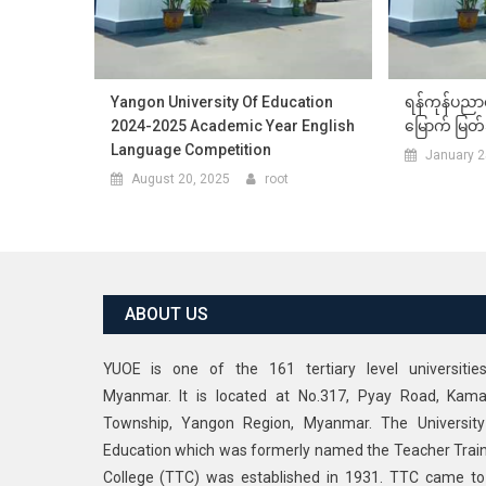
Yangon University Of Education
ရန်ကုန်ပညာရ
2024-2025 Academic Year English
မြောက် မြတ်
Language Competition
January 2
August 20, 2025
root
ABOUT US
YUOE is one of the 161 tertiary level universitie
Myanmar. It is located at No.317, Pyay Road, Kama
Township, Yangon Region, Myanmar. The University
Education which was formerly named the Teacher Trai
College (TTC) was established in 1931. TTC came t