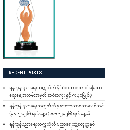
RECENT POSTS
ရန်ကုန်ပညာရေးတက္ကသိုလ် နိုင်ငံတကာစာတတ်မြောက်
ရေးနေ့ အထိမ်းအမှတ် စာစီစာကုံး နှင့် ကဗျာပြိုင်ပွဲ
ရန်ကုန်ပညာရေးတက္ကသိုလ် ရုရှားဘာသာစကားသင်တန်း
(၄-၈-၂၀၂၆) ရက်နေ့မှ (၁၀-၈-၂၀၂၆) ရက်နေ့ထိ
ရန်ကုန်ပညာရေးတက္ကသိုလ် ပညာရေးဘွဲ့စတုတ္ထနှစ်