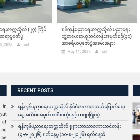
ေးတက္ကသိုလ် (၂၇) ကြိမ်
ရန်ကုန်ပညာရေးတက္ကသိုလ် ပညာရေး
ဆရာပူဇော်ပွဲ
ဘွဲ့စာပေးစာယူသင်တန်းအမှတ်စဉ်(၄၀)
အာစရိယပူဇော်ပွဲအခမ်းအနား
5, 2025
root
May 11, 2024
root
RECENT POSTS
s in
ရန်ကုန်ပညာရေးတက္ကသိုလ် နိုင်ငံတကာစာတတ်မြောက်ရေး
yut
နေ့ အထိမ်းအမှတ် စာစီစာကုံး နှင့် ကဗျာပြိုင်ပွဲ
 of
ရန်ကုန်ပညာရေးတက္ကသိုလ် ရုရှားဘာသာစကားသင်တန်း
ning
(၄-၈-၂၀၂၆) ရက်နေ့မှ (၁၀-၈-၂၀၂၆) ရက်နေ့ထိ
o be