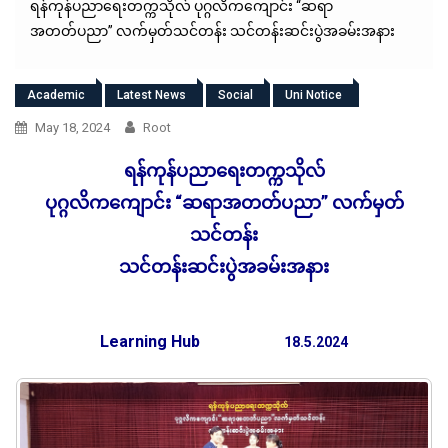
ရန်ကုန်ပညာရေးတက္ကသိုလ် ပုဂ္ဂလိကကျောင်း “ဆရာ
အတတ်ပညာ” လက်မှတ်သင်တန်း သင်တန်းဆင်းပွဲအခမ်းအနား
Academic
Latest News
Social
Uni Notice
May 18, 2024
Root
ရန်ကုန်ပညာရေးတက္ကသိုလ်
ပုဂ္ဂလိကကျောင်း “ဆရာအတတ်ပညာ” လက်မှတ်
သင်တန်း
သင်တန်းဆင်းပွဲအခမ်းအနား
Learning Hub
18.5.2024