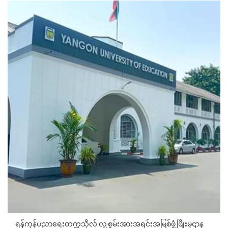
ရန်ကုန်ပညာရေးတက္ကသိုလ် လူ့စွမ်းအားအရင်းအမြစ်ဖွံ့ဖြိုးမှုဌာန