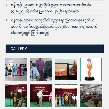
ရန်ကုန်ပညာရေးတက္ကသိုလ် ရုရှားဘာသာစကားသင်တန်း
(၄-၈-၂၀၂၆) ရက်နေ့မှ (၁၀-၈-၂၀၂၆) ရက်နေ့ထိ
ရန်ကုန်ပညာရေးတက္ကသိုလ် ပညာရေးဘွဲ့စတုတ္ထနှစ် (ဒုတိယ
နှစ်ဝက်) လက်တွေ့တန်းပြဆင်းခြင်း (Bloc Teaching) အတွက်
ပါမောက္ခချုပ် ဩဝါဒခံယူပွဲ
GALLERY