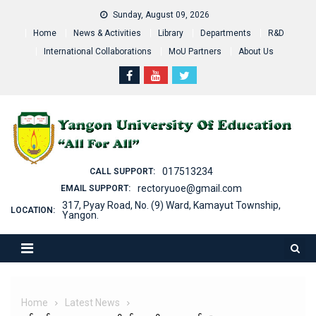
Skip
Sunday, August 09, 2026
to
Home
News & Activities
Library
Departments
R&D
content
International Collaborations
MoU Partners
About Us
017513234
CALL SUPPORT:
rectoryuoe@gmail.com
EMAIL SUPPORT:
317, Pyay Road, No. (9) Ward, Kamayut Township,
LOCATION:
Yangon.
Home
Latest News