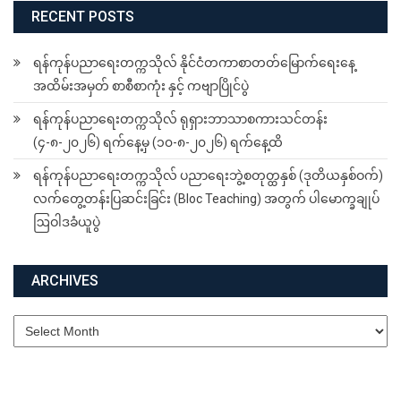
RECENT POSTS
ရန်ကုန်ပညာရေးတက္ကသိုလ် နိုင်ငံတကာစာတတ်မြောက်ရေးနေ့
အထိမ်းအမှတ် စာစီစာကုံး နှင့် ကဗျာပြိုင်ပွဲ
ရန်ကုန်ပညာရေးတက္ကသိုလ် ရုရှားဘာသာစကားသင်တန်း
(၄-၈-၂၀၂၆) ရက်နေ့မှ (၁၀-၈-၂၀၂၆) ရက်နေ့ထိ
ရန်ကုန်ပညာရေးတက္ကသိုလ် ပညာရေးဘွဲ့စတုတ္ထနှစ် (ဒုတိယနှစ်ဝက်)
လက်တွေ့တန်းပြဆင်းခြင်း (Bloc Teaching) အတွက် ပါမောက္ခချုပ်
ဩဝါဒခံယူပွဲ
ARCHIVES
Archives