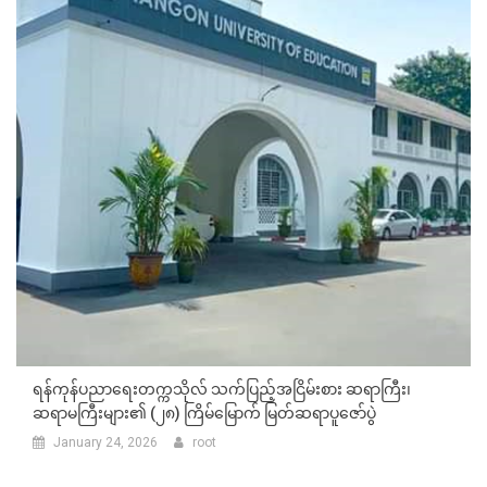
ရန်ကုန်ပညာရေးတက္ကသိုလ် သက်ပြည့်အငြိမ်းစား ဆရာကြီး၊
ဆရာမကြီးများ၏ (၂၈) ကြိမ်မြောက် မြတ်ဆရာပူဇော်ပွဲ
January 24, 2026
root