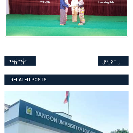
Post
ရန်ကုန်ပညာရေးတက္ကသိုလ် ပုဂ္ဂလိကကျောင်း “ဆရာအတတ်ပညာ” လက်မှတ်သင်တန်း သင်တန်းသား၊သင်တန်းသူများ၏ အာစရိယပူဇော်ပွဲအခမ်းအနား
၂၀၂၃ – ၂၀၂၄ ပညာသင်နှစ် ရန်ကုန်ပညာရေးတက္ကသိုလ် အမျိုးသား / အမျိုးသမီး ဘောလုံးပြိုင်ပွဲ နှင့် ဆုပေးပွဲ အခမ်းအနား
navigation
RELATED POSTS