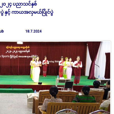
၂၀၂၄ ပညာသင်နှစ်
ပွဲ နှင့် ကာယအလှမယ်ပြိုင်ပွဲ
ub
18.7.2024