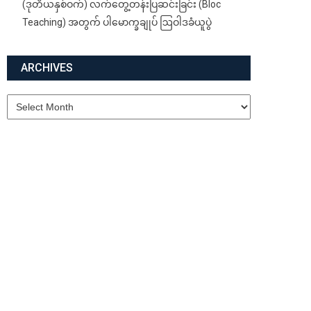
(ဒုတိယနှစ်ဝက်) လက်တွေ့တန်းပြဆင်းခြင်း (Bloc
Teaching) အတွက် ပါမောက္ခချုပ် ဩဝါဒခံယူပွဲ
ARCHIVES
Archives