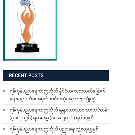
RECENT POSTS
ရန်ကုန်ပညာရေးတက္ကသိုလ် နိုင်ငံတကာစာတတ်မြောက်
ရေးနေ့ အထိမ်းအမှတ် စာစီစာကုံး နှင့် ကဗျာပြိုင်ပွဲ
ရန်ကုန်ပညာရေးတက္ကသိုလ် ရုရှားဘာသာစကားသင်တန်း
(၄-၈-၂၀၂၆) ရက်နေ့မှ (၁၀-၈-၂၀၂၆) ရက်နေ့ထိ
ရန်ကုန်ပညာရေးတက္ကသိုလ် ပညာရေးဘွဲ့စတုတ္ထနှစ်