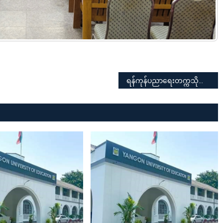
ရန်ကုန်ပညာရေးတက္ကသိုလ် ပညာရေးဘွဲ့ စတုတ္ထနှစ် (ဒုတိယနှစ်ဝက်) လက်တွေ့တန်းပြဆင်းခြင်း (Bloc Teaching) အတွက် ပါမောက္ခချုပ်၏ ဩဝါဒခံယူပွဲ