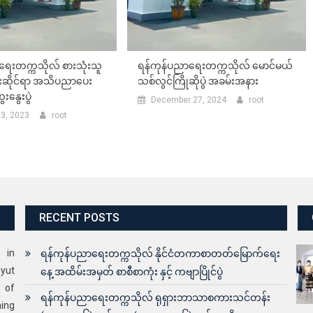
ရေးတက္ကသိုလ် စားသုံးသူ
ရန်ကုန်ပညာရေးတက္ကသိုလ် မောင်မယ်
ဆိုင်ရာ အသိပညာပေး
သစ်လွင်ကြိုဆိုပွဲ အခမ်းအနား
နွေးပွဲ
December 27, 2024
root
23, 2023
root
RECENT POSTS
s in
ရန်ကုန်ပညာရေးတက္ကသိုလ် နိုင်ငံတကာစာတတ်မြောက်ရေး
yut
နေ့ အထိမ်းအမှတ် စာစီစာကုံး နှင့် ကဗျာပြိုင်ပွဲ
 of
ရန်ကုန်ပညာရေးတက္ကသိုလ် ရုရှားဘာသာစကားသင်တန်း
ning