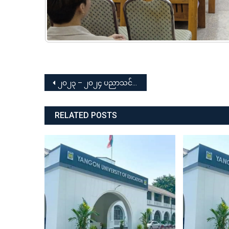
Post
၂၀၂၃ – ၂၀၂၄ ပညာသင်နှစ် ရန်ကုန်ပညာရေးတက္ကသိုလ် အမျိုးသား / အမျိုးသမီး ဘောလုံးပြိုင်ပွဲ နှင့် ဆုပေးပွဲ အခမ်းအနား
navigation
RELATED POSTS