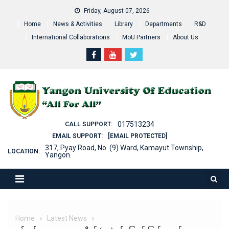
Skip
Friday, August 07, 2026
to
Home
News & Activities
Library
Departments
R&D
content
International Collaborations
MoU Partners
About Us
017513234
CALL SUPPORT:
EMAIL SUPPORT:
[EMAIL PROTECTED]
317, Pyay Road, No. (9) Ward, Kamayut Township,
LOCATION:
Yangon.
Home
Latest News