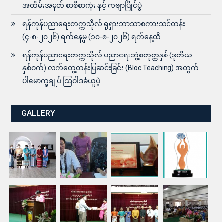
အထိမ်းအမှတ် စာစီစာကုံး နှင့် ကဗျာပြိုင်ပွဲ
ရန်ကုန်ပညာရေးတက္ကသိုလ် ရုရှားဘာသာစကားသင်တန်း
(၄-၈-၂၀၂၆) ရက်နေ့မှ (၁၀-၈-၂၀၂၆) ရက်နေ့ထိ
ရန်ကုန်ပညာရေးတက္ကသိုလ် ပညာရေးဘွဲ့စတုတ္ထနှစ် (ဒုတိယ
နှစ်ဝက်) လက်တွေ့တန်းပြဆင်းခြင်း (Bloc Teaching) အတွက်
ပါမောက္ခချုပ် ဩဝါဒခံယူပွဲ
GALLERY