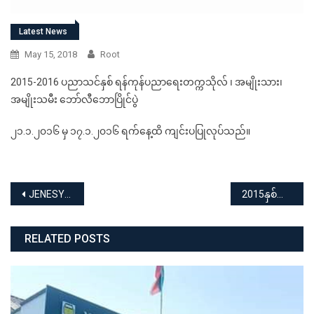
Latest News
May 15, 2018
Root
2015-2016 ပညာသင်နှစ် ရန်ကုန်ပညာရေးတက္ကသိုလ် ၊ အမျိုးသား၊
အမျိုးသမီး ဘော်လီဘောပြိုင်ပွဲ
၂၁.၁.၂၀၁၆ မှ ၁၇.၁.၂၀၁၆ ရက်နေ့ထိ ကျင်းပပြုလုပ်သည်။
Post
JENESYS 2015
2015နှစ်လည်မဂ္ဂဇင်းစာမူရှင်ဂုဏ်ပြုပွဲ
navigation
RELATED POSTS