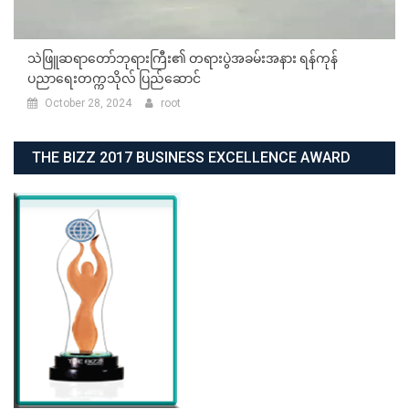
သဲဖြူဆရာတော်ဘုရားကြီး၏ တရားပွဲအခမ်းအနား ရန်ကုန်
ပညာရေးတက္ကသိုလ် ပြည်ဆောင်
October 28, 2024
root
THE BIZZ 2017 BUSINESS EXCELLENCE AWARD