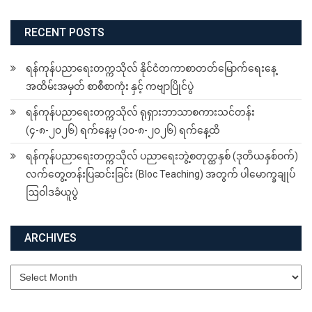
RECENT POSTS
ရန်ကုန်ပညာရေးတက္ကသိုလ် နိုင်ငံတကာစာတတ်မြောက်ရေးနေ့
အထိမ်းအမှတ် စာစီစာကုံး နှင့် ကဗျာပြိုင်ပွဲ
ရန်ကုန်ပညာရေးတက္ကသိုလ် ရုရှားဘာသာစကားသင်တန်း
(၄-၈-၂၀၂၆) ရက်နေ့မှ (၁၀-၈-၂၀၂၆) ရက်နေ့ထိ
ရန်ကုန်ပညာရေးတက္ကသိုလ် ပညာရေးဘွဲ့စတုတ္ထနှစ် (ဒုတိယနှစ်ဝက်)
လက်တွေ့တန်းပြဆင်းခြင်း (Bloc Teaching) အတွက် ပါမောက္ခချုပ်
ဩဝါဒခံယူပွဲ
ARCHIVES
Archives