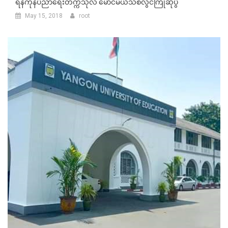
ရန်ကုန်ပညာရေးတက္ကသိုလ် မောင်မယ်သစ်လွင်ကြိုဆိုပွဲ
May 15, 2018
root