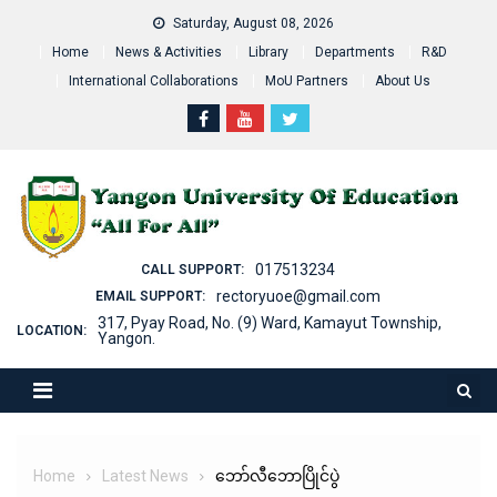
Skip
Saturday, August 08, 2026
to
Home
News & Activities
Library
Departments
R&D
content
International Collaborations
MoU Partners
About Us
017513234
CALL SUPPORT:
rectoryuoe@gmail.com
EMAIL SUPPORT:
317, Pyay Road, No. (9) Ward, Kamayut Township,
LOCATION:
Yangon.
Home
Latest News
ဘော်လီဘောပြိုင်ပွဲ