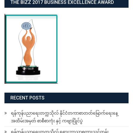
THE BIZZ 2017 BUSINESS EXCELLENCE AWARD
RECENT POSTS
ရန်ကုန်ပညာရေးတက္ကသိုလ် နိုင်ငံတကာစာတတ်မြောက်ရေးနေ့
အထိမ်းအမှတ် စာစီစာကုံး နှင့် ကဗျာပြိုင်ပွဲ
ရန်ကုန်ပညာရေးတက္ကသိုလ် ရုရှားဘာသာစကားသင်တန်း