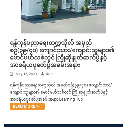
ရန်ကုန်ပညာရေးတက္ကသိုလ် အမှတ်
စဉ်(၃၉/၄၀) ကျောင်းသား/ကျောင်းသူများ၏
မောင်မယ်သစ်လွင် ကြိုဆိုနှုတ်ဆက်ပွဲနှင့်
အာစရိယပူဇော်ပွဲအခမ်းအနား
May 15, 2023
Root
ရန်ကုန်ပညာရေးတက္ကသိုလ် အမှတ်စဉ်(၃၉/၄၀) ကျောင်းသား/
ကျောင်းသူများ၏ မောင်မယ်သစ်လွင် ကြိုဆိုနှုတ်ဆက်ပွဲနှင့်
အာစရိယပူဇော်ပွဲအခမ်းအနား Learning Hub
READ MORE >>