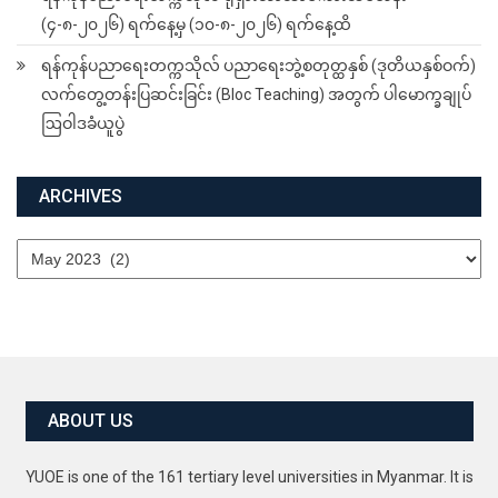
(၄-၈-၂၀၂၆) ရက်နေ့မှ (၁၀-၈-၂၀၂၆) ရက်နေ့ထိ
ရန်ကုန်ပညာရေးတက္ကသိုလ် ပညာရေးဘွဲ့စတုတ္ထနှစ် (ဒုတိယနှစ်ဝက်)
လက်တွေ့တန်းပြဆင်းခြင်း (Bloc Teaching) အတွက် ပါမောက္ခချုပ်
ဩဝါဒခံယူပွဲ
ARCHIVES
Archives
ABOUT US
YUOE is one of the 161 tertiary level universities in Myanmar. It is