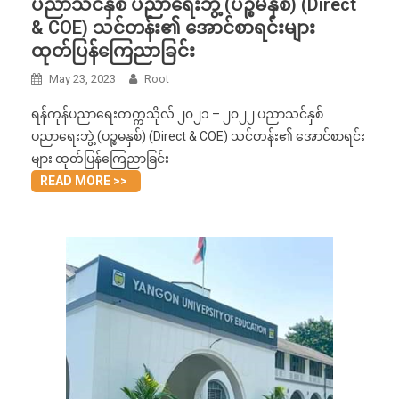
ပညာသင်နှစ် ပညာရေးဘွဲ့ (ပဉ္စမနှစ်) (Direct
& COE) သင်တန်း၏ အောင်စာရင်းများ
ထုတ်ပြန်ကြေညာခြင်း
May 23, 2023
Root
ရန်ကုန်ပညာရေးတက္ကသိုလ် ၂၀၂၁ – ၂၀၂၂ ပညာသင်နှစ်
ပညာရေးဘွဲ့ (ပဉ္စမနှစ်) (Direct & COE) သင်တန်း၏ အောင်စာရင်း
များ ထုတ်ပြန်ကြေညာခြင်း
READ MORE >>