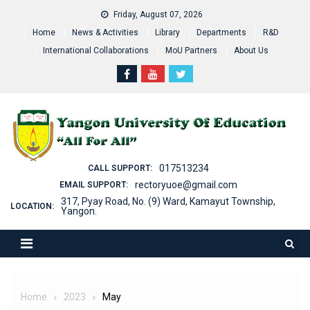
Skip
Friday, August 07, 2026
to
Home
News & Activities
Library
Departments
R&D
content
International Collaborations
MoU Partners
About Us
017513234
CALL SUPPORT:
rectoryuoe@gmail.com
EMAIL SUPPORT:
317, Pyay Road, No. (9) Ward, Kamayut Township,
LOCATION:
Yangon.
Home
2023
May