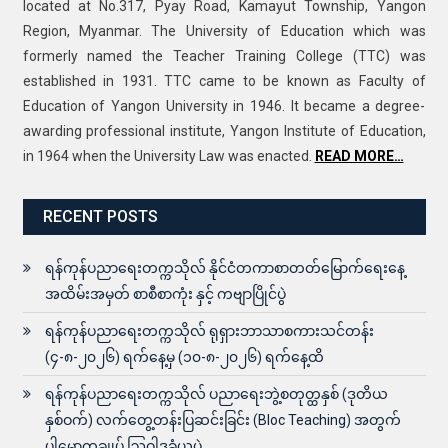
located at No.317, Pyay Road, Kamayut Township, Yangon
Region, Myanmar. The University of Education which was
formerly named the Teacher Training College (TTC) was
established in 1931. TTC came to be known as Faculty of
Education of Yangon University in 1946. It became a degree-
awarding professional institute, Yangon Institute of Education,
in 1964 when the University Law was enacted.
READ MORE…
RECENT POSTS
ရန်ကုန်ပညာရေးတက္ကသိုလ် နိုင်ငံတကာစာတတ်မြောက်ရေးနေ့
အထိမ်းအမှတ် စာစီစာကုံး နှင့် ကဗျာပြိုင်ပွဲ
ရန်ကုန်ပညာရေးတက္ကသိုလ် ရုရှားဘာသာစကားသင်တန်း
(၄-၈-၂၀၂၆) ရက်နေ့မှ (၁၀-၈-၂၀၂၆) ရက်နေ့ထိ
ရန်ကုန်ပညာရေးတက္ကသိုလ် ပညာရေးဘွဲ့စတုတ္ထနှစ် (ဒုတိယ
နှစ်ဝက်) လက်တွေ့တန်းပြဆင်းခြင်း (Bloc Teaching) အတွက်
ပါမောက္ခချုပ် ဩဝါဒခံယူပွဲ