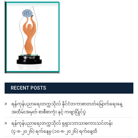
RECENT POSTS
ရန်ကုန်ပညာရေးတက္ကသိုလ် နိုင်ငံတကာစာတတ်မြောက်ရေးနေ့
အထိမ်းအမှတ် စာစီစာကုံး နှင့် ကဗျာပြိုင်ပွဲ
ရန်ကုန်ပညာရေးတက္ကသိုလ် ရုရှားဘာသာစကားသင်တန်း
(၄-၈-၂၀၂၆) ရက်နေ့မှ (၁၀-၈-၂၀၂၆) ရက်နေ့ထိ