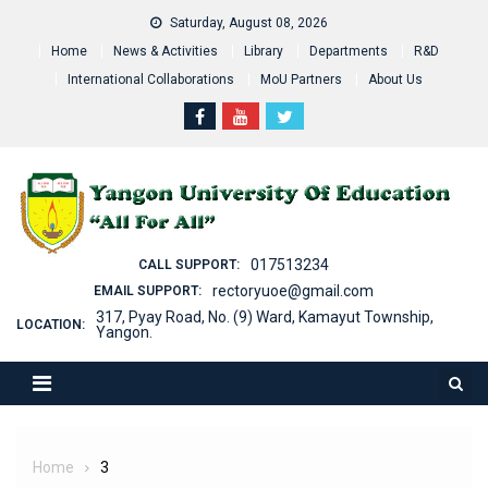
Skip
Saturday, August 08, 2026
to
Home
News & Activities
Library
Departments
R&D
content
International Collaborations
MoU Partners
About Us
017513234
CALL SUPPORT:
rectoryuoe@gmail.com
EMAIL SUPPORT:
317, Pyay Road, No. (9) Ward, Kamayut Township,
LOCATION:
Yangon.
Home
3