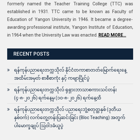
formerly named the Teacher Training College (TTC) was
established in 1931. TTC came to be known as Faculty of
Education of Yangon University in 1946. It became a degree-
awarding professional institute, Yangon Institute of Education,
in 1964 when the University Law was enacted.
READ MORE…
RECENT POSTS
ရန်ကုန်ပညာရေးတက္ကသိုလ် နိုင်ငံတကာစာတတ်မြောက်ရေးနေ့
အထိမ်းအမှတ် စာစီစာကုံး နှင့် ကဗျာပြိုင်ပွဲ
ရန်ကုန်ပညာရေးတက္ကသိုလ် ရုရှားဘာသာစကားသင်တန်း
(၄-၈-၂၀၂၆) ရက်နေ့မှ (၁၀-၈-၂၀၂၆) ရက်နေ့ထိ
ရန်ကုန်ပညာရေးတက္ကသိုလ် ပညာရေးဘွဲ့စတုတ္ထနှစ် (ဒုတိယ
နှစ်ဝက်) လက်တွေ့တန်းပြဆင်းခြင်း (Bloc Teaching) အတွက်
ပါမောက္ခချုပ် ဩဝါဒခံယူပွဲ