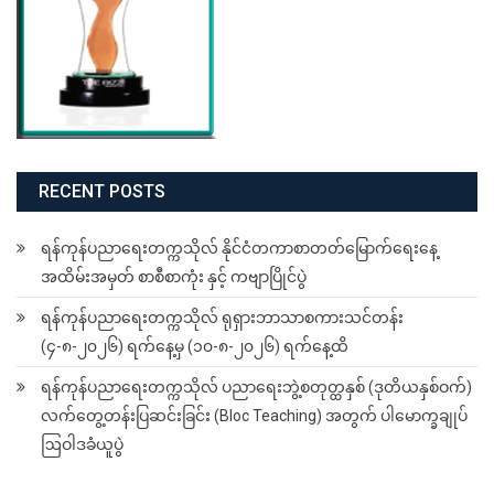
RECENT POSTS
ရန်ကုန်ပညာရေးတက္ကသိုလ် နိုင်ငံတကာစာတတ်မြောက်ရေးနေ့
အထိမ်းအမှတ် စာစီစာကုံး နှင့် ကဗျာပြိုင်ပွဲ
ရန်ကုန်ပညာရေးတက္ကသိုလ် ရုရှားဘာသာစကားသင်တန်း
(၄-၈-၂၀၂၆) ရက်နေ့မှ (၁၀-၈-၂၀၂၆) ရက်နေ့ထိ
ရန်ကုန်ပညာရေးတက္ကသိုလ် ပညာရေးဘွဲ့စတုတ္ထနှစ် (ဒုတိယနှစ်ဝက်)
လက်တွေ့တန်းပြဆင်းခြင်း (Bloc Teaching) အတွက် ပါမောက္ခချုပ်
ဩဝါဒခံယူပွဲ