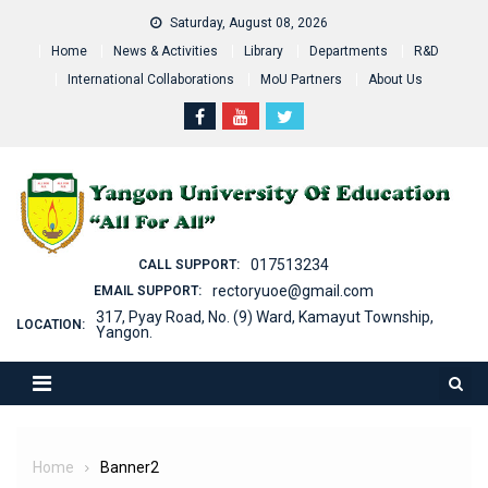
Skip
Saturday, August 08, 2026
to
Home
News & Activities
Library
Departments
R&D
content
International Collaborations
MoU Partners
About Us
017513234
CALL SUPPORT:
rectoryuoe@gmail.com
EMAIL SUPPORT:
317, Pyay Road, No. (9) Ward, Kamayut Township,
LOCATION:
Yangon.
Home
Banner2