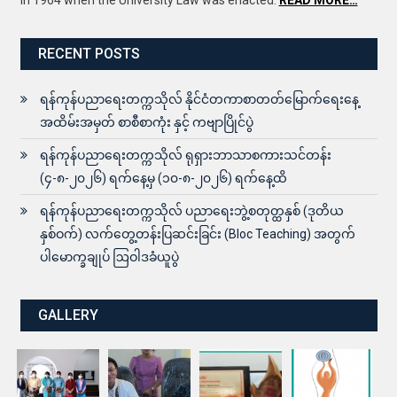
RECENT POSTS
ရန်ကုန်ပညာရေးတက္ကသိုလ် နိုင်ငံတကာစာတတ်မြောက်ရေးနေ့
အထိမ်းအမှတ် စာစီစာကုံး နှင့် ကဗျာပြိုင်ပွဲ
ရန်ကုန်ပညာရေးတက္ကသိုလ် ရုရှားဘာသာစကားသင်တန်း
(၄-၈-၂၀၂၆) ရက်နေ့မှ (၁၀-၈-၂၀၂၆) ရက်နေ့ထိ
ရန်ကုန်ပညာရေးတက္ကသိုလ် ပညာရေးဘွဲ့စတုတ္ထနှစ် (ဒုတိယ
နှစ်ဝက်) လက်တွေ့တန်းပြဆင်းခြင်း (Bloc Teaching) အတွက်
ပါမောက္ခချုပ် ဩဝါဒခံယူပွဲ
GALLERY