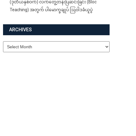
(ဒုတိယနှစ်ဝက်) လက်တွေ့တန်းပြဆင်းခြင်း (Bloc
Teaching) အတွက် ပါမောက္ခချုပ် ဩဝါဒခံယူပွဲ
ARCHIVES
Archives