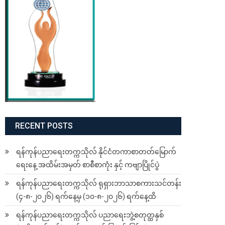
RECENT POSTS
ရန်ကုန်ပညာရေးတက္ကသိုလ် နိုင်ငံတကာစာတတ်မြောက်
ရေးနေ့ အထိမ်းအမှတ် စာစီစာကုံး နှင့် ကဗျာပြိုင်ပွဲ
ရန်ကုန်ပညာရေးတက္ကသိုလ် ရုရှားဘာသာစကားသင်တန်း
(၄-၈-၂၀၂၆) ရက်နေ့မှ (၁၀-၈-၂၀၂၆) ရက်နေ့ထိ
ရန်ကုန်ပညာရေးတက္ကသိုလ် ပညာရေးဘွဲ့စတုတ္ထနှစ်