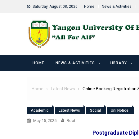
Skip
Saturday, August 08, 2026
Home
News & Activities
to
content
HOME
NEWS & ACTIVITIES
LIBRARY
Home
Latest News
Online Booking Registration 
Academic
Latest News
Social
Uni Notice
May 15, 2025
Root
Postgraduate Dipl