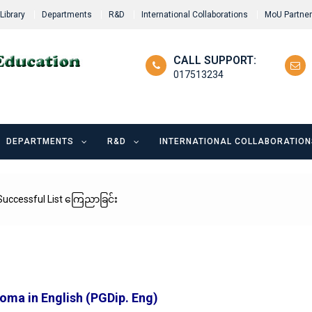
Library
Departments
R&D
International Collaborations
MoU Partne
CALL SUPPORT:
017513234
DEPARTMENTS
R&D
INTERNATIONAL COLLABORATION
Successful List ကြေညာခြင်း
oma in English (PGDip. Eng)