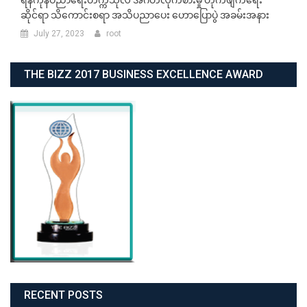
ရန်ကုန်ပညာရေးတက္ကသိုလ် အဂတိလိုက်စားမှု တိုက်ဖျက်ရေး
ဆိုင်ရာ သိကောင်းစရာ အသိပညာပေး ဟောပြောပွဲ အခမ်းအနား
July 27, 2023
root
THE BIZZ 2017 BUSINESS EXCELLENCE AWARD
RECENT POSTS