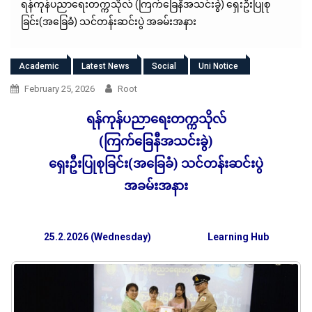
ရန်ကုန်ပညာရေးတက္ကသိုလ် (ကြက်ခြေနီအသင်းခွဲ) ရှေးဦးပြုစု
ခြင်း(အခြေခံ) သင်တန်းဆင်းပွဲ အခမ်းအနား
Academic
Latest News
Social
Uni Notice
February 25, 2026
Root
ရန်ကုန်ပညာရေးတက္ကသိုလ်
(ကြက်ခြေနီအသင်းခွဲ)
ရှေးဦးပြုစုခြင်း(အခြေခံ) သင်တန်းဆင်းပွဲ
အခမ်းအနား
25.2.2026 (Wednesday)
Learning Hub