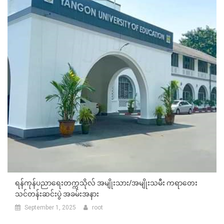
ရန်ကုန်ပညာရေးတက္ကသိုလ် အမျိုးသား/အမျိုးသမီး ကရာတေး
သင်တန်းဆင်းပွဲ အခမ်းအနား
September 1, 2025
root