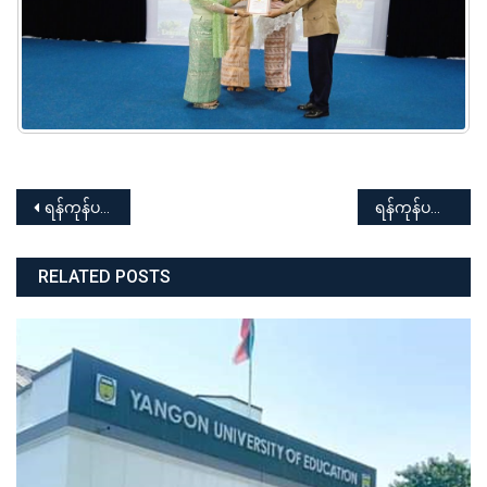
Post
ရန်ကုန်ပညာရေးတက္ကသိုလ် ၂၀၂၅ – ၂၀၂၆ ပညာသင်နှစ် မြန်မာ့ရိုးရာ ထမနဲထိုးပြိုင်ပွဲ အခမ်းအနား
ရန်ကုန်ပညာရေးတက္ကသိုလ် မဟာပညာရေးဘွဲ့(အရည်အချင်းစစ်) နှင့် မဟာပညာရေးဘွဲ့(ပထမနှစ်) ကျောင်းသား/ကျောင်းသူများ၏ အာစရိယပူဇော်ပွဲ အခမ်းအနား
navigation
RELATED POSTS