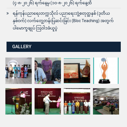
(၄-၈-၂၀၂၆) ရက်နေ့မှ (၁၀-၈-၂၀၂၆) ရက်နေ့ထိ
ရန်ကုန်ပညာရေးတက္ကသိုလ် ပညာရေးဘွဲ့စတုတ္ထနှစ် (ဒုတိယ
နှစ်ဝက်) လက်တွေ့တန်းပြဆင်းခြင်း (Bloc Teaching) အတွက်
ပါမောက္ခချုပ် ဩဝါဒခံယူပွဲ
GALLERY