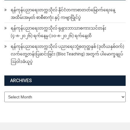
ရန်ကုန်ပညာရေးတက္ကသိုလ် နိုင်ငံတကာစာတတ်မြောက်ရေးနေ့
အထိမ်းအမှတ် စာစီစာကုံး နှင့် ကဗျာပြိုင်ပွဲ
ရန်ကုန်ပညာရေးတက္ကသိုလ် ရုရှားဘာသာစကားသင်တန်း
(၄-၈-၂၀၂၆) ရက်နေ့မှ (၁၀-၈-၂၀၂၆) ရက်နေ့ထိ
ရန်ကုန်ပညာရေးတက္ကသိုလ် ပညာရေးဘွဲ့စတုတ္ထနှစ် (ဒုတိယနှစ်ဝက်)
လက်တွေ့တန်းပြဆင်းခြင်း (Bloc Teaching) အတွက် ပါမောက္ခချုပ်
ဩဝါဒခံယူပွဲ
ARCHIVES
Archives