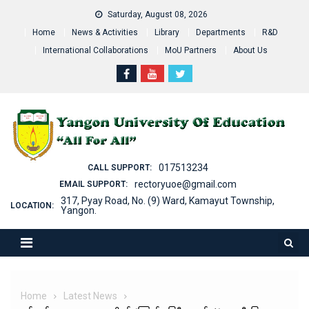
Skip
Saturday, August 08, 2026
to
Home
News & Activities
Library
Departments
R&D
content
International Collaborations
MoU Partners
About Us
017513234
CALL SUPPORT:
rectoryuoe@gmail.com
EMAIL SUPPORT:
317, Pyay Road, No. (9) Ward, Kamayut Township,
LOCATION:
Yangon.
Home
Latest News