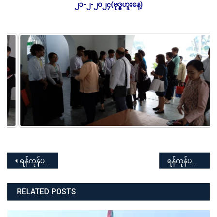
၂၁-၂-၂၀၂၄(ဗုဒ္ဓဟူးနေ့)
Post
ရန်ကုန်ပညာရေးတက္ကသိုလ် ၂၀၂၃-၂၀၂၄ပညာသင်နှစ် အမျိုးသား/အမျိုးသမီး စစ်တုရင်ပြိုင်ပွဲ ဖွင့်ပွဲအခမ်းအနား
ရန်ကုန်ပညာရေးတက္ကသိုလ် (ကြက်ခြေနီအသင်းခွဲ) ရှေးဦးသူနာပြုစုခြင်း(အခြေခံ) သင်တန်းဆင်းပွဲ အခမ်းအနား
navigation
RELATED POSTS