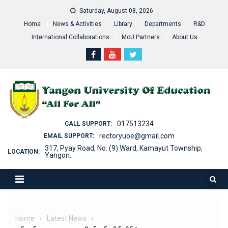
Skip
Saturday, August 08, 2026
to
Home
News & Activities
Library
Departments
R&D
content
International Collaborations
MoU Partners
About Us
017513234
CALL SUPPORT:
rectoryuoe@gmail.com
EMAIL SUPPORT:
317, Pyay Road, No. (9) Ward, Kamayut Township,
LOCATION:
Yangon.
Home
Latest News