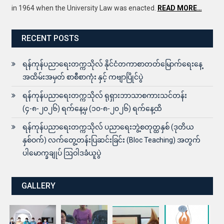
in 1964 when the University Law was enacted.
READ MORE…
RECENT POSTS
ရန်ကုန်ပညာရေးတက္ကသိုလ် နိုင်ငံတကာစာတတ်မြောက်ရေးနေ့
အထိမ်းအမှတ် စာစီစာကုံး နှင့် ကဗျာပြိုင်ပွဲ
ရန်ကုန်ပညာရေးတက္ကသိုလ် ရုရှားဘာသာစကားသင်တန်း
(၄-၈-၂၀၂၆) ရက်နေ့မှ (၁၀-၈-၂၀၂၆) ရက်နေ့ထိ
ရန်ကုန်ပညာရေးတက္ကသိုလ် ပညာရေးဘွဲ့စတုတ္ထနှစ် (ဒုတိယ
နှစ်ဝက်) လက်တွေ့တန်းပြဆင်းခြင်း (Bloc Teaching) အတွက်
ပါမောက္ခချုပ် ဩဝါဒခံယူပွဲ
GALLERY