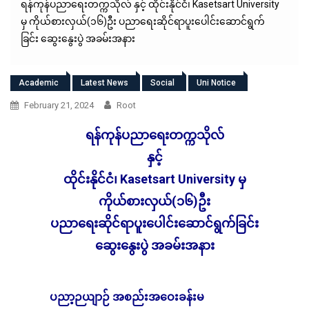
ရန်ကုန်ပညာရေးတက္ကသိုလ် နှင့် ထိုင်းနိုင်ငံ၊ Kasetsart University
မှ ကိုယ်စားလှယ်(၁၆)ဦး ပညာရေးဆိုင်ရာပူးပေါင်းဆောင်ရွက်
ခြင်း ဆွေးနွေးပွဲ အခမ်းအနား
Academic
Latest News
Social
Uni Notice
February 21, 2024
Root
ရန်ကုန်ပညာရေးတက္ကသိုလ်
နှင့်
ထိုင်းနိုင်ငံ၊ Kasetsart University မှ
ကိုယ်စားလှယ်(၁၆)ဦး
ပညာရေးဆိုင်ရာပူးပေါင်းဆောင်ရွက်ခြင်း
ဆွေးနွေးပွဲ အခမ်းအနား
ပညာ့ဉယျာဉ် အစည်းအဝေးခန်းမ