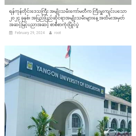
ရန်ကုန်တိုင်းဒေသကြီး အမျိုးသမီးကော်မတီက ကြီးမှူးကျင်းပသော
၂၀၂၄ ခုနှစ်၊ အပြည်ပြည်ဆိုင်ရာအမျိုးသမီးများနေ့ အထိမ်းအမှတ်
အဆင့်မြင့်ပညာအဆင့် စာစီစာကုံးပြိုင်ပွဲ
February 29, 2024
root