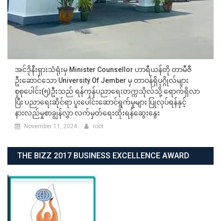
အင်ဒိုနီးရှားသံရုံးမှ Minister Counsellor ဟာရီယန်တို တာမီဇီ
ဦးဆောင်သော University Of Jember မှ တာဝန်ရှိပုဂ္ဂိုလ်များ
စုစုပေါင်း(၅)ဦးသည် ရန်ကုန်ပညာရေးတက္ကသိုလ်သို့ ရောက်ရှိလာ
ပြီး ပညာရေးဆိုင်ရာ ပူးပေါင်းဆောင်ရွက်မှုများ ပြုလုပ်ရန်နှင့်
နားလည်မှုစာချွန်လွှာ လက်မှတ်ရေးထိုးရန်ဆွေးနွေး
November 11, 2024
root
THE BIZZ 2017 BUSINESS EXCELLENCE AWARD