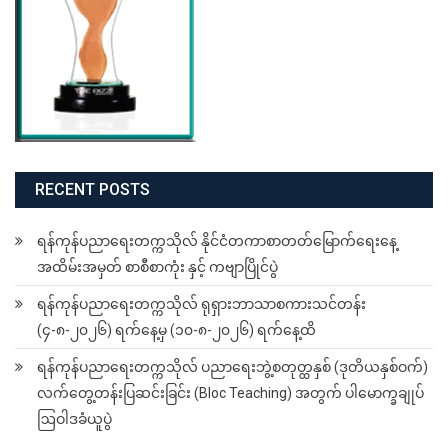
RECENT POSTS
ရန်ကုန်ပညာရေးတက္ကသိုလ် နိုင်ငံတကာစာတတ်မြောက်ရေးနေ့
အထိမ်းအမှတ် စာစီစာကုံး နှင့် ကဗျာပြိုင်ပွဲ
ရန်ကုန်ပညာရေးတက္ကသိုလ် ရုရှားဘာသာစကားသင်တန်း
(၄-၈-၂၀၂၆) ရက်နေ့မှ (၁၀-၈-၂၀၂၆) ရက်နေ့ထိ
ရန်ကုန်ပညာရေးတက္ကသိုလ် ပညာရေးဘွဲ့စတုတ္ထနှစ် (ဒုတိယနှစ်ဝက်)
လက်တွေ့တန်းပြဆင်းခြင်း (Bloc Teaching) အတွက် ပါမောက္ခချုပ်
ဩဝါဒခံယူပွဲ