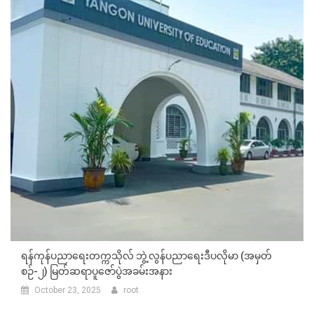
ရန်ကုန်ပညာရေးတက္ကသိုလ် ဘွဲ့လွန်ပညာရေးဒီပလိုမာ (အမှတ်
စဉ်-၂) မြတ်ဆရာပူဇော်ပွဲအခမ်းအနား
October 23, 2025
root