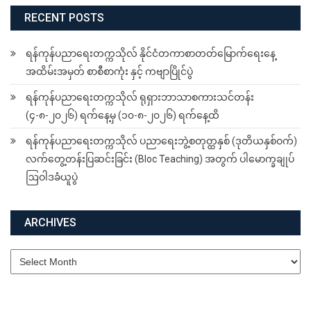
RECENT POSTS
ရန်ကုန်ပညာရေးတက္ကသိုလ် နိုင်ငံတကာစာတတ်မြောက်ရေးနေ့
အထိမ်းအမှတ် စာစီစာကုံး နှင့် ကဗျာပြိုင်ပွဲ
ရန်ကုန်ပညာရေးတက္ကသိုလ် ရုရှားဘာသာစကားသင်တန်း
(၄-၈-၂၀၂၆) ရက်နေ့မှ (၁၀-၈-၂၀၂၆) ရက်နေ့ထိ
ရန်ကုန်ပညာရေးတက္ကသိုလ် ပညာရေးဘွဲ့စတုတ္ထနှစ် (ဒုတိယနှစ်ဝက်)
လက်တွေ့တန်းပြဆင်းခြင်း (Bloc Teaching) အတွက် ပါမောက္ခချုပ်
ဩဝါဒခံယူပွဲ
ARCHIVES
Archives