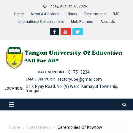
Skip
Friday, August 07, 2026
to
Home
News & Activities
Library
Departments
R&D
content
International Collaborations
MoU Partners
About Us
017513234
CALL SUPPORT:
rectoryuoe@gmail.com
EMAIL SUPPORT:
317, Pyay Road, No. (9) Ward, Kamayut Township,
LOCATION:
Yangon.
Home
Latest News
Ceremonies Of Kowtow