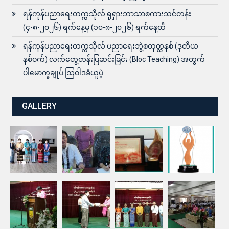
ရန်ကုန်ပညာရေးတက္ကသိုလ် ရုရှားဘာသာစကားသင်တန်း
(၄-၈-၂၀၂၆) ရက်နေ့မှ (၁၀-၈-၂၀၂၆) ရက်နေ့ထိ
ရန်ကုန်ပညာရေးတက္ကသိုလ် ပညာရေးဘွဲ့စတုတ္ထနှစ် (ဒုတိယ
နှစ်ဝက်) လက်တွေ့တန်းပြဆင်းခြင်း (Bloc Teaching) အတွက်
ပါမောက္ခချုပ် ဩဝါဒခံယူပွဲ
GALLERY