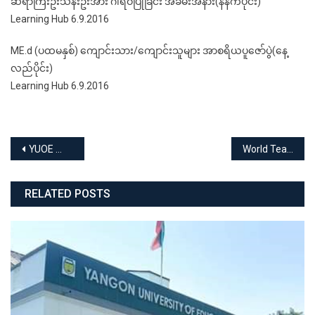
ဆရာကြီးဦးသန်းဦးအား ဂါရဝပြုခြင်း အခမ်းအနား(နံနက်ပိုင်း)
Learning Hub 6.9.2016
ME.d (ပထမနှစ်) ကျောင်းသား/ကျောင်းသူများ အာစရိယပူဇော်ပွဲ(နေ့
လည်ပိုင်း)
Learning Hub 6.9.2016
Post
YUOE အာစရိယပူဇော်ပွဲ
World Teachers’ Day,2016 (YUOE)
navigation
RELATED POSTS