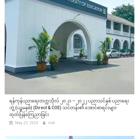
ရန်ကုန်ပညာရေးတက္ကသိုလ် ၂၀၂၁ – ၂၀၂၂ ပညာသင်နှစ် ပညာရေး
ဘွဲ့ (ပဉ္စမနှစ်) (Direct & COE) သင်တန်း၏ အောင်စာရင်းများ
ထုတ်ပြန်ကြေညာခြင်း
May 23, 2023
root