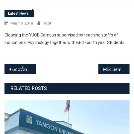
Latest News
May 15, 2018
Root
Cleaning the YUOE Campus supervised by teaching staffs of
Educational Psychology together with BEd Fourth year Students
Post
မဟော်ဂနီရိပ် (၆၈)ကြိမ်မြောက်လွတ်လပ်ရေးနေ့ အထိမ်းအမှတ် နံရံကပ်စာစောင်ပြပွဲ၊ပြိုင်ပွဲ
MEd Seminar Conducted by Department of Educational Psychology
navigation
RELATED POSTS