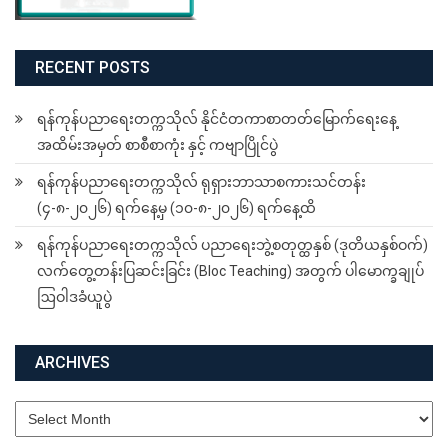
RECENT POSTS
ရန်ကုန်ပညာရေးတက္ကသိုလ် နိုင်ငံတကာစာတတ်မြောက်ရေးနေ့
အထိမ်းအမှတ် စာစီစာကုံး နှင့် ကဗျာပြိုင်ပွဲ
ရန်ကုန်ပညာရေးတက္ကသိုလ် ရုရှားဘာသာစကားသင်တန်း
(၄-၈-၂၀၂၆) ရက်နေ့မှ (၁၀-၈-၂၀၂၆) ရက်နေ့ထိ
ရန်ကုန်ပညာရေးတက္ကသိုလ် ပညာရေးဘွဲ့စတုတ္ထနှစ် (ဒုတိယနှစ်ဝက်)
လက်တွေ့တန်းပြဆင်းခြင်း (Bloc Teaching) အတွက် ပါမောက္ခချုပ်
ဩဝါဒခံယူပွဲ
ARCHIVES
Archives