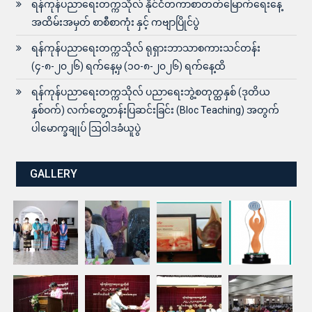
ရန်ကုန်ပညာရေးတက္ကသိုလ် နိုင်ငံတကာစာတတ်မြောက်ရေးနေ့
အထိမ်းအမှတ် စာစီစာကုံး နှင့် ကဗျာပြိုင်ပွဲ
ရန်ကုန်ပညာရေးတက္ကသိုလ် ရုရှားဘာသာစကားသင်တန်း
(၄-၈-၂၀၂၆) ရက်နေ့မှ (၁၀-၈-၂၀၂၆) ရက်နေ့ထိ
ရန်ကုန်ပညာရေးတက္ကသိုလ် ပညာရေးဘွဲ့စတုတ္ထနှစ် (ဒုတိယ
နှစ်ဝက်) လက်တွေ့တန်းပြဆင်းခြင်း (Bloc Teaching) အတွက်
ပါမောက္ခချုပ် ဩဝါဒခံယူပွဲ
GALLERY