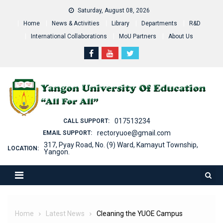
Skip
Saturday, August 08, 2026
to
Home
News & Activities
Library
Departments
R&D
content
International Collaborations
MoU Partners
About Us
017513234
CALL SUPPORT:
rectoryuoe@gmail.com
EMAIL SUPPORT:
317, Pyay Road, No. (9) Ward, Kamayut Township,
LOCATION:
Yangon.
Home
Latest News
Cleaning the YUOE Campus