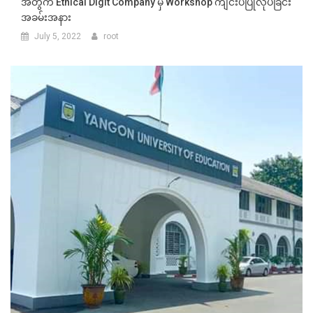
အတွက် Ethical Digit Company မှ Workshop ကျင်းပပြုလုပ်ခြင်း
အခမ်းအနား
July 5, 2022
root