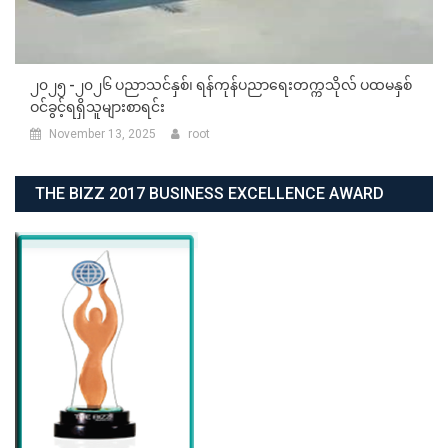
၂၀၂၅ -၂၀၂၆ ပညာသင်နှစ်၊ ရန်ကုန်ပညာရေးတက္ကသိုလ် ပထမနှစ်
ဝင်ခွင့်ရရှိသူများစာရင်း
November 13, 2025
root
THE BIZZ 2017 BUSINESS EXCELLENCE AWARD