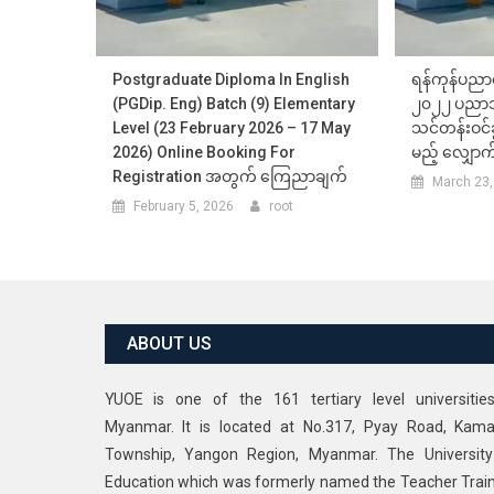
Postgraduate Diploma In English
ရန်ကုန်ပညာ
(PGDip. Eng) Batch (9) Elementary
၂၀၂၂ ပညာသင်
Level (23 February 2026 – 17 May
သင်တန်းဝင်ခ
2026) Online Booking For
မည့် လျှောက်လ
Registration အတွက် ကြေညာချက်
March 23,
February 5, 2026
root
ABOUT US
YUOE is one of the 161 tertiary level universitie
Myanmar. It is located at No.317, Pyay Road, Kama
Township, Yangon Region, Myanmar. The University
Education which was formerly named the Teacher Trai