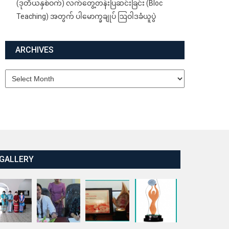
(ဒုတိယနှစ်ဝက်) လက်တွေ့တန်းပြဆင်းခြင်း (Bloc
Teaching) အတွက် ပါမောက္ခချုပ် ဩဝါဒခံယူပွဲ
ARCHIVES
Archives
GALLERY