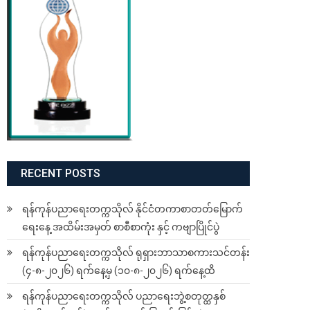
RECENT POSTS
ရန်ကုန်ပညာရေးတက္ကသိုလ် နိုင်ငံတကာစာတတ်မြောက်
ရေးနေ့ အထိမ်းအမှတ် စာစီစာကုံး နှင့် ကဗျာပြိုင်ပွဲ
ရန်ကုန်ပညာရေးတက္ကသိုလ် ရုရှားဘာသာစကားသင်တန်း
(၄-၈-၂၀၂၆) ရက်နေ့မှ (၁၀-၈-၂၀၂၆) ရက်နေ့ထိ
ရန်ကုန်ပညာရေးတက္ကသိုလ် ပညာရေးဘွဲ့စတုတ္ထနှစ်