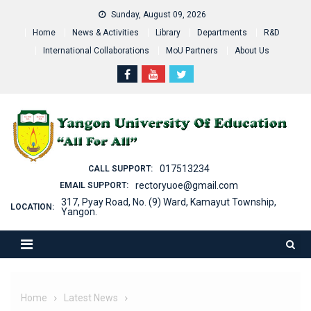
Skip
Sunday, August 09, 2026
to
Home
News & Activities
Library
Departments
R&D
content
International Collaborations
MoU Partners
About Us
017513234
CALL SUPPORT:
rectoryuoe@gmail.com
EMAIL SUPPORT:
317, Pyay Road, No. (9) Ward, Kamayut Township,
LOCATION:
Yangon.
Home
Latest News