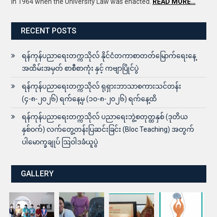
in 1964 when the University Law was enacted.
READ MORE…
RECENT POSTS
ရန်ကုန်ပညာရေးတက္ကသိုလ် နိုင်ငံတကာစာတတ်မြောက်ရေးနေ့
အထိမ်းအမှတ် စာစီစာကုံး နှင့် ကဗျာပြိုင်ပွဲ
ရန်ကုန်ပညာရေးတက္ကသိုလ် ရုရှားဘာသာစကားသင်တန်း
(၄-၈-၂၀၂၆) ရက်နေ့မှ (၁၀-၈-၂၀၂၆) ရက်နေ့ထိ
ရန်ကုန်ပညာရေးတက္ကသိုလ် ပညာရေးဘွဲ့စတုတ္ထနှစ် (ဒုတိယ
နှစ်ဝက်) လက်တွေ့တန်းပြဆင်းခြင်း (Bloc Teaching) အတွက်
ပါမောက္ခချုပ် ဩဝါဒခံယူပွဲ
GALLERY