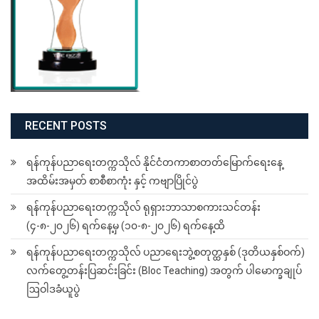
RECENT POSTS
ရန်ကုန်ပညာရေးတက္ကသိုလ် နိုင်ငံတကာစာတတ်မြောက်ရေးနေ့
အထိမ်းအမှတ် စာစီစာကုံး နှင့် ကဗျာပြိုင်ပွဲ
ရန်ကုန်ပညာရေးတက္ကသိုလ် ရုရှားဘာသာစကားသင်တန်း
(၄-၈-၂၀၂၆) ရက်နေ့မှ (၁၀-၈-၂၀၂၆) ရက်နေ့ထိ
ရန်ကုန်ပညာရေးတက္ကသိုလ် ပညာရေးဘွဲ့စတုတ္ထနှစ် (ဒုတိယနှစ်ဝက်)
လက်တွေ့တန်းပြဆင်းခြင်း (Bloc Teaching) အတွက် ပါမောက္ခချုပ်
ဩဝါဒခံယူပွဲ