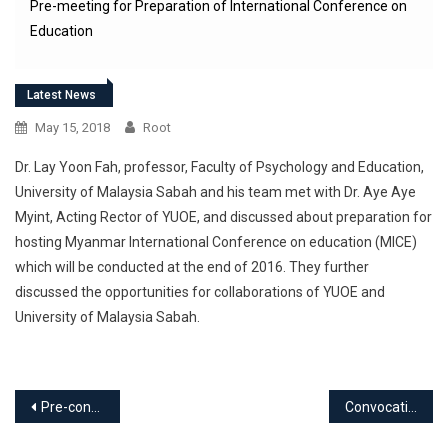
Pre-meeting for Preparation of International Conference on
Education
Latest News
May 15, 2018
Root
Dr. Lay Yoon Fah, professor, Faculty of Psychology and Education,
University of Malaysia Sabah and his team met with Dr. Aye Aye
Myint, Acting Rector of YUOE, and discussed about preparation for
hosting Myanmar International Conference on education (MICE)
which will be conducted at the end of 2016. They further
discussed the opportunities for collaborations of YUOE and
University of Malaysia Sabah.
Post
Pre-conference Workshopｓ for 8th International Conference on Science and Mathematics Education
Convocation
navigation